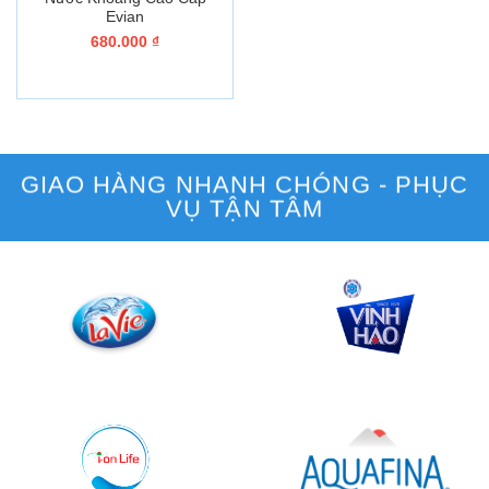
Evian
680.000
₫
GIAO HÀNG NHANH CHÓNG - PHỤC
VỤ TẬN TÂM