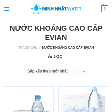
Skip
0
to
content
NƯỚC KHOÁNG CAO CẤP
EVIAN
TRANG CHỦ
/
NƯỚC KHOÁNG CAO CẤP EVIAN
LỌC