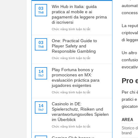
automati
Win Hub in Italia: guida
03
pratica al mobile e ai
concessi
Th8
pagamenti da leggere prima
di iscriversi
La reput
ở
Chức năng bình luận bị tắt
criptova
Win
Hub
di legge
One: Practical Guide to
03
in
Player Safety and
Th8
Italia:
Responsible Gambling
Un altro
guida
ở
Chức năng bình luận bị tắt
pratica
confusio
One:
al
evocativ
Practical
mobile
Play Fortuna bonos y
14
Guide
e
promociones en MX:
Th7
to
ai
Pro e
evaluación práctica para
Player
pagamenti
jugadores exigentes
Safety
da
Per chi 
ở
Chức năng bình luận bị tắt
and
leggere
Play
Responsible
prima
pratici 
Fortuna
Gambling
di
Casinolo in DE:
14
giocator
bonos
iscriversi
Spielerschutz, Risiken und
Th7
y
verantwortungsvolles Spielen
promociones
im Überblick
AREA
en
ở
Chức năng bình luận bị tắt
MX:
Storico d
Casinolo
evaluación
brand
in
práctica