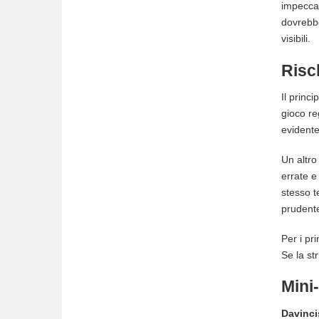
impeccab
dovrebbe
visibili.
Risc
Il princ
gioco re
evidente:
Un altro
errate e
stesso t
prudente
Per i pri
Se la st
Mini
Davinci