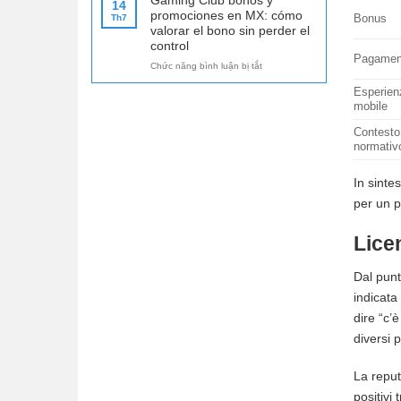
Gaming Club bonos y
14
DE:
para
promociones en MX: cómo
Bonus
Th7
Spielerschutz,
jugadores
valorar el bono sin perder el
Risiken
exigentes
control
und
Pagamen
ở
Chức năng bình luận bị tắt
verantwortungsvolles
Gaming
Spielen
Esperien
Club
im
mobile
bonos
Überblick
y
Contesto
promociones
normativ
en
MX:
cómo
In sintes
valorar
per un p
el
bono
Licen
sin
perder
el
Dal punt
control
indicata
dire “c’
diversi 
La reput
positivi