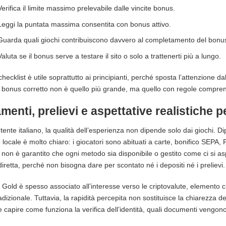
Verifica il limite massimo prelevabile dalle vincite bonus.
Leggi la puntata massima consentita con bonus attivo.
Guarda quali giochi contribuiscono davvero al completamento del bonu
Valuta se il bonus serve a testare il sito o solo a trattenerti più a lungo.
hecklist è utile soprattutto ai principianti, perché sposta l’attenzione d
il bonus corretto non è quello più grande, ma quello con regole comprensi
enti, prelievi e aspettative realistiche per
tente italiano, la qualità dell’esperienza non dipende solo dai giochi. 
 locale è molto chiaro: i giocatori sono abituati a carte, bonifico SEPA, P
 non è garantito che ogni metodo sia disponibile o gestito come ci si a
 diretta, perché non bisogna dare per scontato né i depositi né i prelievi.
 Gold è spesso associato all’interesse verso le criptovalute, elemento 
dizionale. Tuttavia, la rapidità percepita non sostituisce la chiarezza
 capire come funziona la verifica dell’identità, quali documenti vengono ri