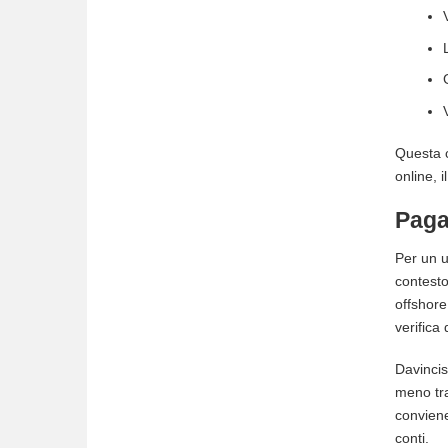
Questa c
online, 
Pagam
Per un u
contesto
offshore
verifica
Davincis
meno tra
conviene
conti.