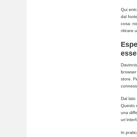
Qui entr
dal foot
cosa: no
ritirare 
Esper
esse
Davincis
browser 
store. P
conness
Dal lato
Questo è
una dif
un’interf
In prati