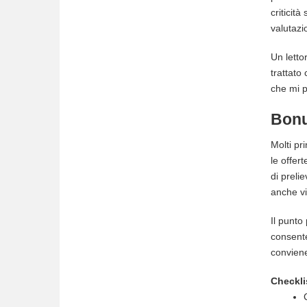
criticità
valutazi
Un letto
trattato
che mi 
Bonu
Molti pr
le offer
di preli
anche vin
Il punto
consente
conviene
Checkli