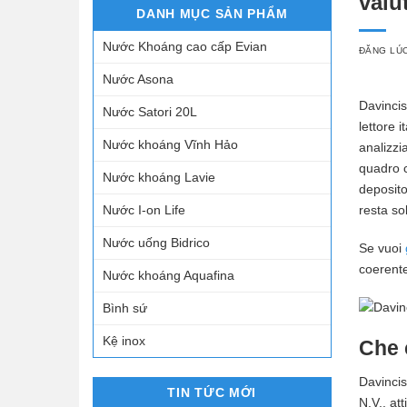
valu
DANH MỤC SẢN PHẨM
Nước Khoáng cao cấp Evian
ĐĂNG LÚ
Nước Asona
Davincis
Nước Satori 20L
lettore 
Nước khoáng Vĩnh Hảo
analizzia
quadro c
Nước khoáng Lavie
deposito
Nước I-on Life
resta so
Nước uống Bidrico
Se vuoi
coerente
Nước khoáng Aquafina
Bình sứ
Kệ inox
Che 
Davincis
TIN TỨC MỚI
N.V., at