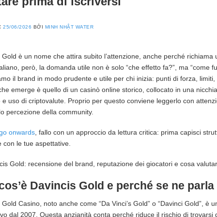
tare prima di iscriversi
C
25/06/2026
BỞI
MINH NHẬT WATER
 Gold è un nome che attira subito l’attenzione, anche perché richiama u
italiano, però, la domanda utile non è solo “che effetto fa?”, ma “come 
mo il brand in modo prudente e utile per chi inizia: punti di forza, limiti
he emerge è quello di un casinò online storico, collocato in una nicchi
 e uso di criptovalute. Proprio per questo conviene leggerlo con attenzio
lo percezione della community.
go onwards
, fallo con un approccio da lettura critica: prima capisci struttu
 con le tue aspettative.
cos’è Davincis Gold e perché se ne parla
 Gold Casino, noto anche come “Da Vinci’s Gold” o “Davinci Gold”, è u
tivo dal 2007. Questa anzianità conta perché riduce il rischio di trovars