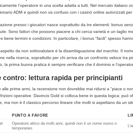
camente l’operatore in una scelta adatta a tutti. Nel mercato italiano o
onario ADM e quindi non va confuso con i casinò online autorizzati per il
azione presso i giocatori nasce soprattutto da tre elementi: bonus senz
lute. Sono fattori che possono piacere a chi cerca varietà e un tagli
re bene termini e condizioni. In particolare, i bonus “facili” spesso hanno
 aspetto da non sottovalutare è la disambiguazione del marchio. Il no
ne nella ricerca, soprattutto per chi arriva da un confronto veloce tr
o, la prima buona pratica è sempre verificare che il dominio e l’operato
 contro: lettura rapida per principianti
è alle prime armi, la recensione non dovrebbe mai ridursi a “piace o non
e frizioni operative. Davincis Gold si colloca bene in questa logica: può o
e, ma non è il classico percorso lineare che molti si aspettano da un sito 
PUNTO A FAVORE
LI
el
Operatore attivo da molti anni, quindi non è un nome nuovo o
L’a
temporaneo.