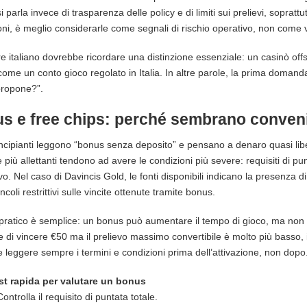
 si parla invece di trasparenza delle policy e di limiti sui prelievi, sopra
oni, è meglio considerarle come segnali di rischio operativo, non come v
re italiano dovrebbe ricordare una distinzione essenziale: un casinò o
 come un conto gioco regolato in Italia. In altre parole, la prima domand
propone?”.
s e free chips: perché sembrano conveni
incipianti leggono “bonus senza deposito” e pensano a denaro quasi liber
te più allettanti tendono ad avere le condizioni più severe: requisiti di 
evo. Nel caso di Davincis Gold, le fonti disponibili indicano la presenza d
coli restrittivi sulle vincite ottenute tramite bonus.
 pratico è semplice: un bonus può aumentare il tempo di gioco, ma non
 di vincere €50 ma il prelievo massimo convertibile è molto più basso, i
 leggere sempre i termini e condizioni prima dell’attivazione, non dopo
st rapida per valutare un bonus
Controlla il requisito di puntata totale.