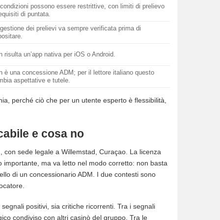
condizioni possono essere restrittive, con limiti di prelievo
equisiti di puntata.
gestione dei prelievi va sempre verificata prima di
ositare.
 risulta un’app nativa per iOS o Android.
 è una concessione ADM; per il lettore italiano questo
bia aspettative e tutele.
cchia, perché ciò che per un utente esperto è flessibilità,
cabile e cosa no
., con sede legale a Willemstad, Curaçao. La licenza
 importante, ma va letto nel modo corretto: non basta
quello di un concessionario ADM. I due contesti sono
iocatore.
nali positivi, sia critiche ricorrenti. Tra i segnali
ico condiviso con altri casinò del gruppo. Tra le