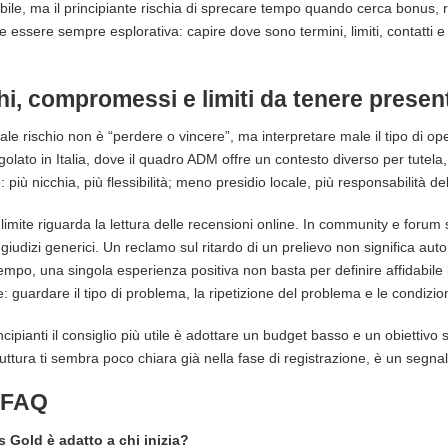
ile, ma il principiante rischia di sprecare tempo quando cerca bonus, r
 essere sempre esplorativa: capire dove sono termini, limiti, contatti e 
hi, compromessi e limiti da tenere present
ipale rischio non è “perdere o vincere”, ma interpretare male il tipo di o
golato in Italia, dove il quadro ADM offre un contesto diverso per tute
 più nicchia, più flessibilità; meno presidio locale, più responsabilità de
 limite riguarda la lettura delle recensioni online. In community e foru
 giudizi generici. Un reclamo sul ritardo di un prelievo non significa au
empo, una singola esperienza positiva non basta per definire affidabile l’
: guardare il tipo di problema, la ripetizione del problema e le condizi
ncipianti il consiglio più utile è adottare un budget basso e un obiettivo s
ruttura ti sembra poco chiara già nella fase di registrazione, è un segnal
-FAQ
s Gold è adatto a chi inizia?