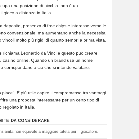
ccupa una posizione di nicchia: non è un
 gioco a distanza in Italia.
a deposito, presenza di free chips e interesse verso le
o meno convenzionale, ma aumentano anche la necessità
 vincoli molto più rigidi di quanto sembri a prima vista.
me richiama Leonardo da Vinci e questo può creare
a più casinò online. Quando un brand usa un nome
re corrispondano a ciò che si intende valutare.
 piace”. È più utile capire il compromesso tra vantaggi
ffrire una proposta interessante per un certo tipo di
regolato in Italia.
MITE DA CONSIDERARE
nzianità non equivale a maggiore tutela per il giocatore.