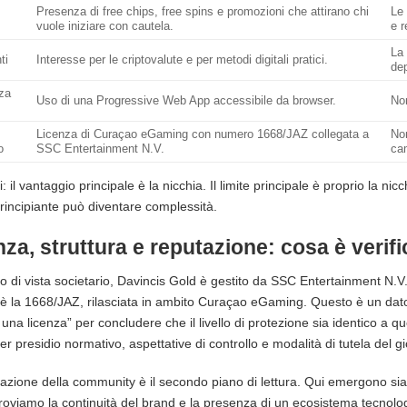
Presenza di free chips, free spins e promozioni che attirano chi
Le 
vuole iniziare con cautela.
e r
La 
ti
Interesse per le criptovalute e per metodi digitali pratici.
dep
za
Uso di una Progressive Web App accessibile da browser.
Non
Licenza di Curaçao eGaming con numero 1668/JAZ collegata a
Non
o
SSC Entertainment N.V.
cam
i: il vantaggio principale è la nicchia. Il limite principale è proprio la ni
rincipiante può diventare complessità.
za, struttura e reputazione: cosa è verifi
o di vista societario, Davincis Gold è gestito da SSC Entertainment N.V
 è la 1668/JAZ, rilasciata in ambito Curaçao eGaming. Questo è un dato
è una licenza” per concludere che il livello di protezione sia identico a 
per presidio normativo, aspettative di controllo e modalità di tutela del g
azione della community è il secondo piano di lettura. Qui emergono sia seg
 troviamo la continuità del brand e la presenza di un ecosistema tecnolog