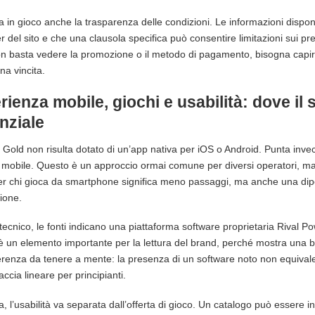
a in gioco anche la trasparenza delle condizioni. Le informazioni disponib
er del sito e che una clausola specifica può consentire limitazioni sui pre
n basta vedere la promozione o il metodo di pagamento, bisogna capir
una vincita.
ienza mobile, giochi e usabilità: dove il s
nziale
 Gold non risulta dotato di un’app nativa per iOS o Android. Punta inv
mobile. Questo è un approccio ormai comune per diversi operatori, ma 
er chi gioca da smartphone significa meno passaggi, ma anche una dip
ione.
 tecnico, le fonti indicano una piattaforma software proprietaria Rival Po
 un elemento importante per la lettura del brand, perché mostra una ba
ferenza da tenere a mente: la presenza di un software noto non equi
accia lineare per principianti.
ca, l’usabilità va separata dall’offerta di gioco. Un catalogo può essere