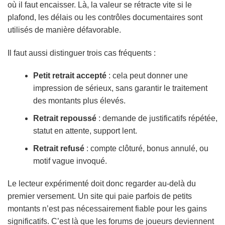
où il faut encaisser. Là, la valeur se rétracte vite si le
plafond, les délais ou les contrôles documentaires sont
utilisés de manière défavorable.
Il faut aussi distinguer trois cas fréquents :
Petit retrait accepté
: cela peut donner une
impression de sérieux, sans garantir le traitement
des montants plus élevés.
Retrait repoussé
: demande de justificatifs répétée,
statut en attente, support lent.
Retrait refusé
: compte clôturé, bonus annulé, ou
motif vague invoqué.
Le lecteur expérimenté doit donc regarder au-delà du
premier versement. Un site qui paie parfois de petits
montants n’est pas nécessairement fiable pour les gains
significatifs. C’est là que les forums de joueurs deviennent