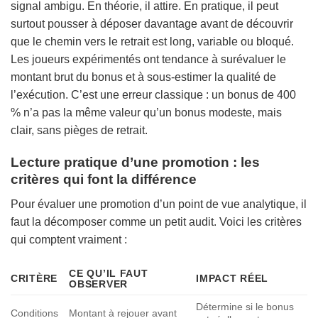
signal ambigu. En théorie, il attire. En pratique, il peut
surtout pousser à déposer davantage avant de découvrir
que le chemin vers le retrait est long, variable ou bloqué.
Les joueurs expérimentés ont tendance à surévaluer le
montant brut du bonus et à sous-estimer la qualité de
l’exécution. C’est une erreur classique : un bonus de 400
% n’a pas la même valeur qu’un bonus modeste, mais
clair, sans pièges de retrait.
Lecture pratique d’une promotion : les
critères qui font la différence
Pour évaluer une promotion d’un point de vue analytique, il
faut la décomposer comme un petit audit. Voici les critères
qui comptent vraiment :
CE QU’IL FAUT
CRITÈRE
IMPACT RÉEL
OBSERVER
Détermine si le bonus
Conditions
Montant à rejouer avant