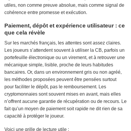
utiles, non comme preuve absolue, mais comme signal de
cohérence entre promesse et exécution.
Paiement, dépôt et expérience utilisateur : ce
que cela révèle
Sur les marchés français, les attentes sont assez claires.
Les joueurs s’attendent souvent à utiliser la CB, parfois un
portefeuille électronique ou un virement, et à retrouver une
mécanique simple, lisible, proche de leurs habitudes
bancaires. Or, dans un environnement gris ou non agréé,
les méthodes proposées peuvent être pensées surtout
pour faciliter le dépôt, pas le remboursement. Les
cryptomonnaies sont souvent mises en avant, mais elles
n’offrent aucune garantie de récupération ou de recours. Le
fait qu’un moyen de paiement soit rapide ne dit rien de sa
capacité à protéger le joueur.
Voici une grille de lecture utile :