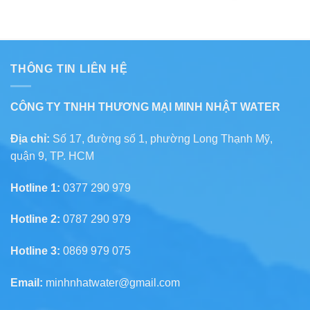
THÔNG TIN LIÊN HỆ
CÔNG TY TNHH THƯƠNG MẠI MINH NHẬT WATER
Địa chỉ:
Số 17, đường số 1, phường Long Thạnh Mỹ,
quận 9, TP. HCM
Hotline 1:
0377 290 979
Hotline 2:
0787 290 979
Hotline 3:
0869 979 075
Email:
minhnhatwater@gmail.com