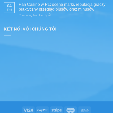
Practical
Bet
bonuses
Pan Casino w PL: ocena marki, reputacja graczy i
Player
04
reseña
and
praktyczny przegląd plusów oraz minusów
Lens
Th8
y
what
ở
Chức năng bình luận bị tắt
reputación
UK
Pan
del
players
Casino
sitio
should
w
KẾT NỐI VỚI CHÚNG TÔI
en
know
PL:
ES:
ocena
pros,
marki,
contras
reputacja
y
graczy
qué
i
conviene
praktyczny
revisar
przegląd
plusów
oraz
minusów