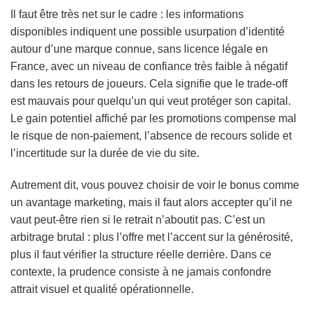
Il faut être très net sur le cadre : les informations
disponibles indiquent une possible usurpation d’identité
autour d’une marque connue, sans licence légale en
France, avec un niveau de confiance très faible à négatif
dans les retours de joueurs. Cela signifie que le trade-off
est mauvais pour quelqu’un qui veut protéger son capital.
Le gain potentiel affiché par les promotions compense mal
le risque de non-paiement, l’absence de recours solide et
l’incertitude sur la durée de vie du site.
Autrement dit, vous pouvez choisir de voir le bonus comme
un avantage marketing, mais il faut alors accepter qu’il ne
vaut peut-être rien si le retrait n’aboutit pas. C’est un
arbitrage brutal : plus l’offre met l’accent sur la générosité,
plus il faut vérifier la structure réelle derrière. Dans ce
contexte, la prudence consiste à ne jamais confondre
attrait visuel et qualité opérationnelle.