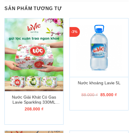
SẢN PHẨM TƯƠNG TỰ
-3%
Nước khoáng Lavie 5L
Giá
Giá
88.000
₫
85.000
₫
Nước Giải Khát Có Gas
gốc
hiện
Lavie Sparkling 330ML
là:
tại
88.000 ₫.
là:
Hương Dưa hấu Kiwi
208.000
₫
85.000 ₫