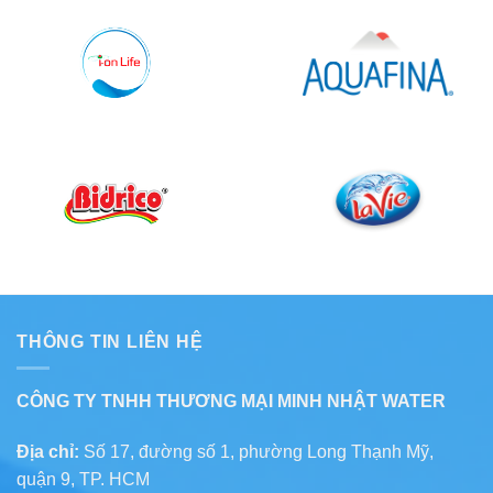
THÔNG TIN LIÊN HỆ
CÔNG TY TNHH THƯƠNG MẠI MINH NHẬT WATER
Địa chỉ:
Số 17, đường số 1, phường Long Thạnh Mỹ,
quận 9, TP. HCM