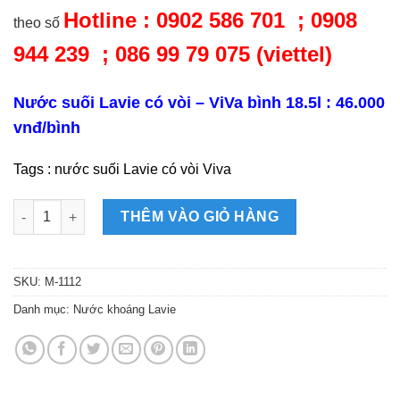
Hotline : 0902 586 701 ; 0908
theo số
944 239 ; 086 99 79 075 (viettel)
Nước suối Lavie có vòi – ViVa bình 18.5l : 46.000
vnđ/bình
Tags : nước suối Lavie có vòi Viva
Nước Suối Lavie có vòi - ViVa số lượng
THÊM VÀO GIỎ HÀNG
SKU:
M-1112
Danh mục:
Nước khoáng Lavie