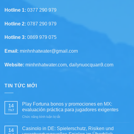
Hotline 1:
0377 290 979
Hotline 2:
0787 290 979
Hotline 3:
0869 979 075
Email:
minhnhatwater@gmail.com
Website:
minhnhatwater.com, dailynuocquan9.com
TIN TỨC MỚI
Play Fortuna bonos y promociones en MX:
14
evaluación práctica para jugadores exigentes
Th7
ở
Chức năng bình luận bị tắt
Play
Fortuna
Casinolo in DE: Spielerschutz, Risiken und
14
bonos