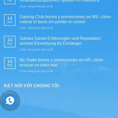
verantwortungsvolles Spielen im Überblick
Th7
y
ở
Chức năng bình luận bị tắt
promociones
Casinolo
en
in
MX:
Gaming Club bonos y promociones en MX: cómo
14
DE:
evaluación
valorar el bono sin perder el control
Th7
Spielerschutz,
práctica
ở
Chức năng bình luận bị tắt
Risiken
para
Gaming
und
jugadores
Club
verantwortungsvolles
Sahara Sands Erfahrungen und Reputation:
exigentes
14
bonos
Spielen
seriöse Einordnung für Einsteiger
Th7
y
im
ở
Chức năng bình luận bị tắt
promociones
Überblick
Sahara
en
Sands
MX:
My Stake bonos y promociones en AR: cómo
14
Erfahrungen
cómo
evaluar su valor real
Th7
und
valorar
ở
Chức năng bình luận bị tắt
Reputation:
el
My
seriöse
bono
Stake
Einordnung
sin
bonos
KẾT NỐI VỚI CHÚNG TÔI
für
perder
y
Einsteiger
el
promociones
control
en
AR:
cómo
evaluar
su