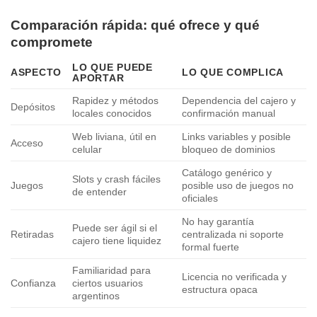
Comparación rápida: qué ofrece y qué
compromete
LO QUE PUEDE
ASPECTO
LO QUE COMPLICA
APORTAR
Rapidez y métodos
Dependencia del cajero y
Depósitos
locales conocidos
confirmación manual
Web liviana, útil en
Links variables y posible
Acceso
celular
bloqueo de dominios
Catálogo genérico y
Slots y crash fáciles
Juegos
posible uso de juegos no
de entender
oficiales
No hay garantía
Puede ser ágil si el
Retiradas
centralizada ni soporte
cajero tiene liquidez
formal fuerte
Familiaridad para
Licencia no verificada y
Confianza
ciertos usuarios
estructura opaca
argentinos