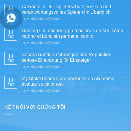
Fortuna
Casinolo in DE: Spielerschutz, Risiken und
14
bonos
verantwortungsvolles Spielen im Überblick
Th7
y
ở
Chức năng bình luận bị tắt
promociones
Casinolo
en
in
MX:
Gaming Club bonos y promociones en MX: cómo
14
DE:
evaluación
valorar el bono sin perder el control
Th7
Spielerschutz,
práctica
ở
Chức năng bình luận bị tắt
Risiken
para
Gaming
und
jugadores
Club
verantwortungsvolles
Sahara Sands Erfahrungen und Reputation:
exigentes
14
bonos
Spielen
seriöse Einordnung für Einsteiger
Th7
y
im
ở
Chức năng bình luận bị tắt
promociones
Überblick
Sahara
en
Sands
MX:
My Stake bonos y promociones en AR: cómo
14
Erfahrungen
cómo
evaluar su valor real
Th7
und
valorar
ở
Chức năng bình luận bị tắt
Reputation:
el
My
seriöse
bono
Stake
Einordnung
sin
bonos
KẾT NỐI VỚI CHÚNG TÔI
für
perder
y
Einsteiger
el
promociones
control
en
AR:
cómo