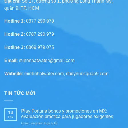
Địa chỉ:
Số 17, đường số 1, phường Long Thạnh Mỹ,
quận 9, TP. HCM
Hotline 1:
0377 290 979
Hotline 2:
0787 290 979
Hotline 3:
0869 979 075
Email:
minhnhatwater@gmail.com
Website:
minhnhatwater.com, dailynuocquan9.com
TIN TỨC MỚI
Play Fortuna bonos y promociones en MX:
14
evaluación práctica para jugadores exigentes
Th7
ở
Chức năng bình luận bị tắt
Play