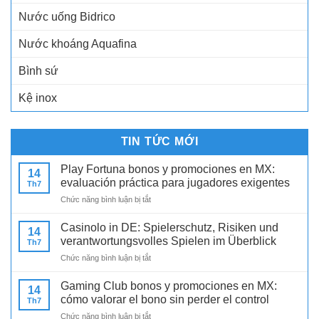
Nước uống Bidrico
Nước khoáng Aquafina
Bình sứ
Kệ inox
TIN TỨC MỚI
Play Fortuna bonos y promociones en MX:
14
evaluación práctica para jugadores exigentes
Th7
ở
Chức năng bình luận bị tắt
Play
Fortuna
Casinolo in DE: Spielerschutz, Risiken und
14
bonos
verantwortungsvolles Spielen im Überblick
Th7
y
ở
Chức năng bình luận bị tắt
promociones
Casinolo
en
in
MX:
Gaming Club bonos y promociones en MX:
14
DE:
evaluación
cómo valorar el bono sin perder el control
Th7
Spielerschutz,
práctica
ở
Chức năng bình luận bị tắt
Risiken