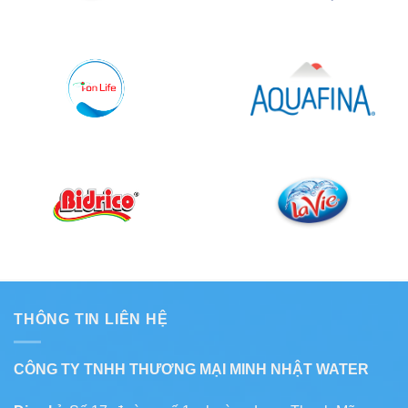
THÔNG TIN LIÊN HỆ
CÔNG TY TNHH THƯƠNG MẠI MINH NHẬT WATER