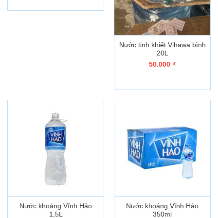
95.000 ₫.
là:
90.000 ₫.
Nước tinh khiết Vihawa bình
20L
50.000
₫
Nước khoáng Vĩnh Hảo
Nước khoáng Vĩnh Hảo
1,5L
350ml