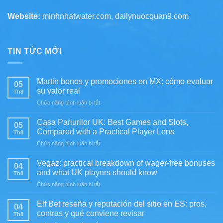
Website:
minhnhatwater.com, dailynuocquan9.com
TIN TỨC MỚI
Martin bonos y promociones en MX: cómo evaluar
05
su valor real
Th8
ở
Chức năng bình luận bị tắt
Martin
bonos
Casa Pariurilor UK: Best Games and Slots,
05
y
Compared with a Practical Player Lens
Th8
promociones
ở
Chức năng bình luận bị tắt
en
Casa
MX:
Pariurilor
cómo
Vegaz: practical breakdown of wager-free bonuses
04
UK:
evaluar
and what UK players should know
Th8
Best
su
ở
Chức năng bình luận bị tắt
Games
valor
Vegaz:
and
real
practical
Slots,
Elf Bet reseña y reputación del sitio en ES: pros,
04
breakdown
Compared
contras y qué conviene revisar
Th8
of
with