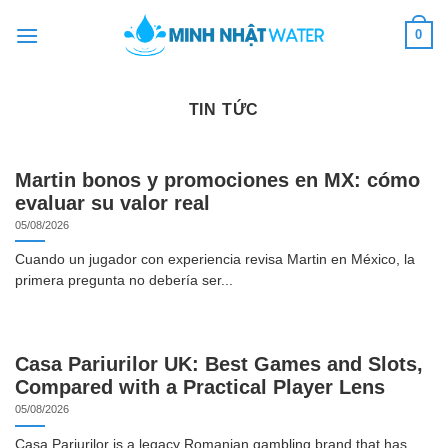
Skip
0
to
content
TIN TỨC
Martin bonos y promociones en MX: cómo
evaluar su valor real
05/08/2026
Cuando un jugador con experiencia revisa Martin en México, la
primera pregunta no debería ser...
Casa Pariurilor UK: Best Games and Slots,
Compared with a Practical Player Lens
05/08/2026
Casa Pariurilor is a legacy Romanian gambling brand that has