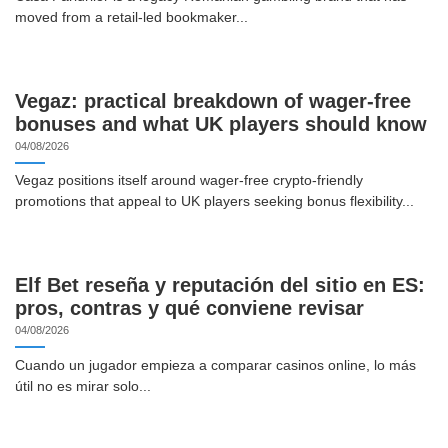
moved from a retail-led bookmaker...
Vegaz: practical breakdown of wager-free
bonuses and what UK players should know
04/08/2026
Vegaz positions itself around wager-free crypto-friendly
promotions that appeal to UK players seeking bonus flexibility...
Elf Bet reseña y reputación del sitio en ES:
pros, contras y qué conviene revisar
04/08/2026
Cuando un jugador empieza a comparar casinos online, lo más
útil no es mirar solo...