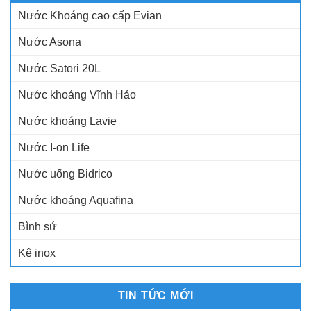
Nước Khoáng cao cấp Evian
Nước Asona
Nước Satori 20L
Nước khoáng Vĩnh Hảo
Nước khoáng Lavie
Nước I-on Life
Nước uống Bidrico
Nước khoáng Aquafina
Bình sứ
Kệ inox
TIN TỨC MỚI