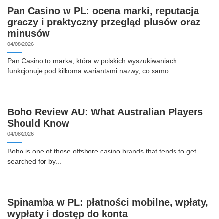
Pan Casino w PL: ocena marki, reputacja
graczy i praktyczny przegląd plusów oraz
minusów
04/08/2026
Pan Casino to marka, która w polskich wyszukiwaniach
funkcjonuje pod kilkoma wariantami nazwy, co samo...
Boho Review AU: What Australian Players
Should Know
04/08/2026
Boho is one of those offshore casino brands that tends to get
searched for by...
Spinamba w PL: płatności mobilne, wpłaty,
wypłaty i dostęp do konta