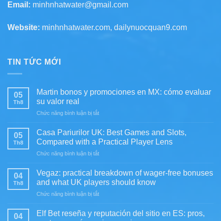
Email:
minhnhatwater@gmail.com
Website:
minhnhatwater.com, dailynuocquan9.com
TIN TỨC MỚI
Martin bonos y promociones en MX: cómo evaluar
05
su valor real
Th8
ở
Chức năng bình luận bị tắt
Martin
bonos
Casa Pariurilor UK: Best Games and Slots,
05
y
Compared with a Practical Player Lens
Th8
promociones
ở
Chức năng bình luận bị tắt
en
Casa
MX:
Pariurilor
cómo
Vegaz: practical breakdown of wager-free bonuses
04
UK:
evaluar
and what UK players should know
Th8
Best
su
ở
Chức năng bình luận bị tắt
Games
valor
Vegaz:
and
real
practical
Slots,
Elf Bet reseña y reputación del sitio en ES: pros,
04
breakdown
Compared