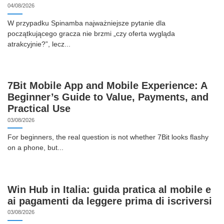
04/08/2026
W przypadku Spinamba najważniejsze pytanie dla
początkującego gracza nie brzmi „czy oferta wygląda
atrakcyjnie?”, lecz...
7Bit Mobile App and Mobile Experience: A
Beginner’s Guide to Value, Payments, and
Practical Use
03/08/2026
For beginners, the real question is not whether 7Bit looks flashy
on a phone, but...
Win Hub in Italia: guida pratica al mobile e
ai pagamenti da leggere prima di iscriversi
03/08/2026