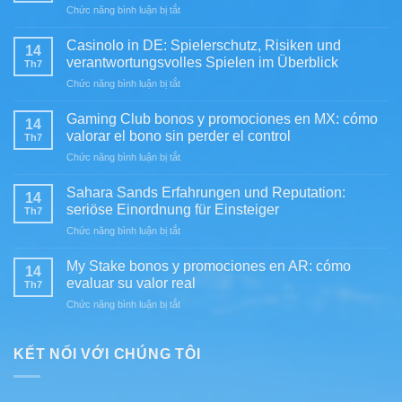
ở
Chức năng bình luận bị tắt
Play
Fortuna
Casinolo in DE: Spielerschutz, Risiken und
14
bonos
verantwortungsvolles Spielen im Überblick
Th7
y
ở
Chức năng bình luận bị tắt
promociones
Casinolo
en
in
MX:
Gaming Club bonos y promociones en MX: cómo
14
DE:
evaluación
valorar el bono sin perder el control
Th7
Spielerschutz,
práctica
ở
Chức năng bình luận bị tắt
Risiken
para
Gaming
und
jugadores
Club
verantwortungsvolles
Sahara Sands Erfahrungen und Reputation:
exigentes
14
bonos
Spielen
seriöse Einordnung für Einsteiger
Th7
y
im
ở
Chức năng bình luận bị tắt
promociones
Überblick
Sahara
en
Sands
MX:
My Stake bonos y promociones en AR: cómo
14
Erfahrungen
cómo
evaluar su valor real
Th7
und
valorar
ở
Chức năng bình luận bị tắt
Reputation:
el
My
seriöse
bono
Stake
Einordnung
sin
bonos
KẾT NỐI VỚI CHÚNG TÔI
für
perder
y
Einsteiger
el
promociones
control
en