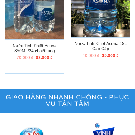
Nước Tinh Khiết Asona 19L
Nước Tinh Khiết Asona
Cao Cấp
350ML/24 chai/thùng
Giá
Giá
40.000
₫
35.000
₫
Giá
Giá
70.000
₫
68.000
₫
gốc
hiện
gốc
hiện
là:
tại
là:
tại
40.000 ₫.
là:
70.000 ₫.
là:
35.000 ₫
68.000 ₫.
GIAO HÀNG NHANH CHÓNG - PHỤC
VỤ TẬN TÂM