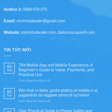
Hotline 3:
0869 979 075
Email:
minhnhatwater@gmail.com
Website:
minhnhatwater.com, dailynuocquan9.com
TIN TỨC MỚI
7Bit Mobile App and Mobile Experience: A
03
Beginner’s Guide to Value, Payments, and
Th8
Practical Use
ở
Chức năng bình luận bị tắt
7Bit
Mobile
Win Hub in Italia: guida pratica al mobile e ai
03
App
pagamenti da leggere prima di iscriversi
Th8
and
ở
Chức năng bình luận bị tắt
Mobile
Win
Experience:
Hub
A
One: Practical Guide to Player Safety and