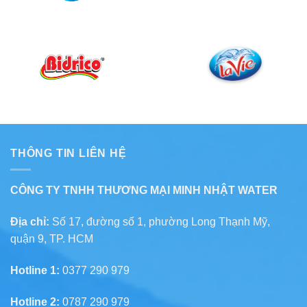
THÔNG TIN LIÊN HỆ
CÔNG TY TNHH THƯƠNG MẠI MINH NHẬT WATER
Địa chỉ:
Số 17, đường số 1, phường Long Thạnh Mỹ,
quận 9, TP. HCM
Hotline 1:
0377 290 979
Hotline 2:
0787 290 979