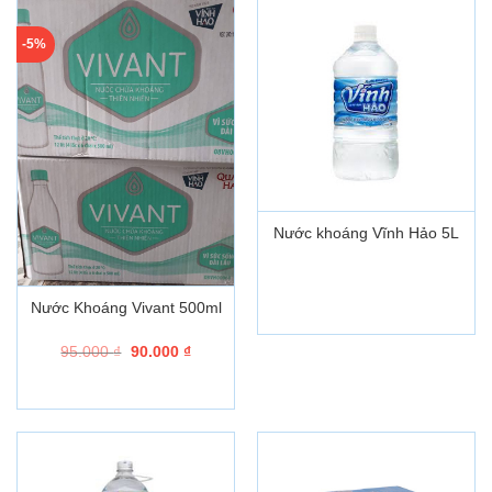
-5%
Nước khoáng Vĩnh Hảo 5L
Nước Khoáng Vivant 500ml
Giá
Giá
95.000
₫
90.000
₫
gốc
hiện
là:
tại
95.000 ₫.
là:
90.000 ₫.