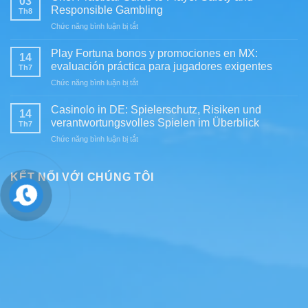
03
in
Beginner’s
Responsible Gambling
Th8
Italia:
Guide
ở
Chức năng bình luận bị tắt
guida
to
One:
pratica
Value,
Practical
al
Play Fortuna bonos y promociones en MX:
Payments,
14
Guide
mobile
evaluación práctica para jugadores exigentes
and
Th7
to
e
Practical
ở
Chức năng bình luận bị tắt
Player
ai
Use
Play
Safety
pagamenti
Fortuna
and
Casinolo in DE: Spielerschutz, Risiken und
da
14
bonos
Responsible
verantwortungsvolles Spielen im Überblick
leggere
Th7
y
Gambling
prima
ở
Chức năng bình luận bị tắt
promociones
di
Casinolo
en
iscriversi
in
MX:
DE:
KẾT NỐI VỚI CHÚNG TÔI
evaluación
Spielerschutz,
práctica
Risiken
para
und
jugadores
verantwortungsvolles
exigentes
Spielen
im
Überblick