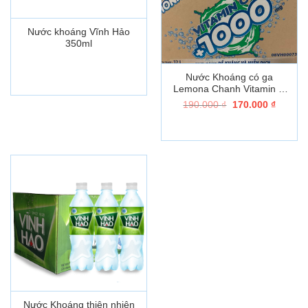
Nước khoáng Vĩnh Hảo
350ml
Nước Khoáng có ga
Lemona Chanh Vitamin C
mới 500ML
Giá
Giá
190.000
₫
170.000
₫
gốc
hiện
là:
tại
190.000 ₫.
là:
170.000
Nước Khoáng thiên nhiên