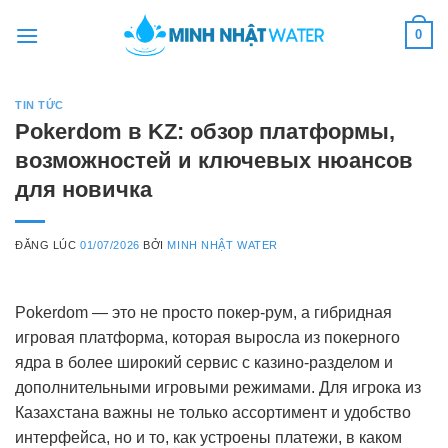
Skip
0
to
content
TIN TỨC
Pokerdom в KZ: обзор платформы,
возможностей и ключевых нюансов
для новичка
ĐĂNG LÚC
01/07/2026
BỞI
MINH NHẬT WATER
Pokerdom — это не просто покер-рум, а гибридная
игровая платформа, которая выросла из покерного
ядра в более широкий сервис с казино-разделом и
дополнительными игровыми режимами. Для игрока из
Казахстана важны не только ассортимент и удобство
интерфейса, но и то, как устроены платежи, в каком