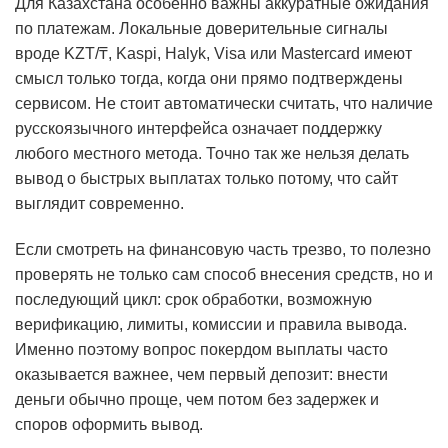
Для Казахстана особенно важны аккуратные ожидания
по платежам. Локальные доверительные сигналы
вроде KZT/₸, Kaspi, Halyk, Visa или Mastercard имеют
смысл только тогда, когда они прямо подтверждены
сервисом. Не стоит автоматически считать, что наличие
русскоязычного интерфейса означает поддержку
любого местного метода. Точно так же нельзя делать
вывод о быстрых выплатах только потому, что сайт
выглядит современно.
Если смотреть на финансовую часть трезво, то полезно
проверять не только сам способ внесения средств, но и
последующий цикл: срок обработки, возможную
верификацию, лимиты, комиссии и правила вывода.
Именно поэтому вопрос покердом выплаты часто
оказывается важнее, чем первый депозит: внести
деньги обычно проще, чем потом без задержек и
споров оформить вывод.