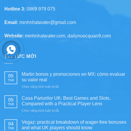
Hotline 3:
0869 979 075
Email:
minhnhatwater@gmail.com
Website:
minhnhatwater.com, dailynuocquan9.com
TIN TỨC MỚI
Martin bonos y promociones en MX: cómo evaluar
05
su valor real
Th8
ở
Chức năng bình luận bị tắt
Martin
bonos
Casa Pariurilor UK: Best Games and Slots,
05
y
Compared with a Practical Player Lens
Th8
promociones
ở
Chức năng bình luận bị tắt
en
Casa
MX:
Pariurilor
cómo
Vegaz: practical breakdown of wager-free bonuses
04
UK:
evaluar
and what UK players should know
Th8
Best