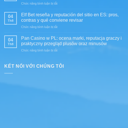
su
ở
Chức năng bình luận bị tắt
Games
valor
Vegaz:
and
real
practical
Slots,
Elf Bet reseña y reputación del sitio en ES: pros,
04
breakdown
Compared
contras y qué conviene revisar
Th8
of
with
ở
Chức năng bình luận bị tắt
wager-
a
Elf
free
Practical
Bet
bonuses
Pan Casino w PL: ocena marki, reputacja graczy i
Player
04
reseña
and
praktyczny przegląd plusów oraz minusów
Lens
Th8
y
what
ở
Chức năng bình luận bị tắt
reputación
UK
Pan
del
players
Casino
sitio
should
w
KẾT NỐI VỚI CHÚNG TÔI
en
know
PL:
ES:
ocena
pros,
marki,
contras
reputacja
y
graczy
qué
i
conviene
praktyczny
revisar
przegląd
plusów
oraz
minusów