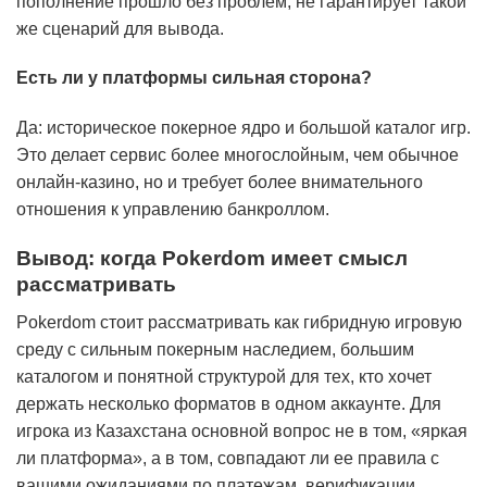
пополнение прошло без проблем, не гарантирует такой
же сценарий для вывода.
Есть ли у платформы сильная сторона?
Да: историческое покерное ядро и большой каталог игр.
Это делает сервис более многослойным, чем обычное
онлайн-казино, но и требует более внимательного
отношения к управлению банкроллом.
Вывод: когда Pokerdom имеет смысл
рассматривать
Pokerdom стоит рассматривать как гибридную игровую
среду с сильным покерным наследием, большим
каталогом и понятной структурой для тех, кто хочет
держать несколько форматов в одном аккаунте. Для
игрока из Казахстана основной вопрос не в том, «яркая
ли платформа», а в том, совпадают ли ее правила с
вашими ожиданиями по платежам, верификации,