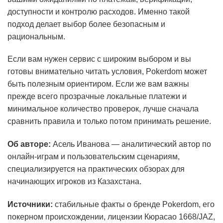
доступности и контролю расходов. Именно такой
подход делает выбор более безопасным и
рациональным.
Если вам нужен сервис с широким выбором и вы
готовы внимательно читать условия, Pokerdom может
быть полезным ориентиром. Если же вам важны
прежде всего прозрачные локальные платежи и
минимальное количество проверок, лучше сначала
сравнить правила и только потом принимать решение.
Об авторе:
Асель Иванова — аналитический автор по
онлайн-играм и пользовательским сценариям,
специализируется на практических обзорах для
начинающих игроков из Казахстана.
Источники:
стабильные факты о бренде Pokerdom, его
покерном происхождении, лицензии Кюрасао 1668/JAZ,