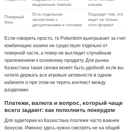
медленным темпом
спешки
Есть отдельная
Подходит тем, кто
Покерный
экосистема с
ищет не только
блок
дисциплинами и столами
слот-формат
Если говорить просто, то Pokerdom выигрывает за счет
комбинации: казино не существует отдельно от
покерной части, а покер не выглядит случайным
приложением к основному продукту. Для рынка
Казахстана такая связка может быть удобной, если вы
хотите держать все игровые активности в одном
кабинете и при этом не терять контекст между
разделами.
Платежи, валюта и вопрос, который чаще
всего задают: как пополнить покердом
Для аудитории из Казахстана платежи часто важнее
бонусов. Именно здесь нужно смотреть не на общий