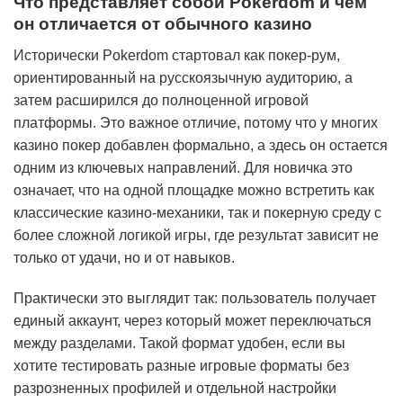
Что представляет собой Pokerdom и чем
он отличается от обычного казино
Исторически Pokerdom стартовал как покер-рум,
ориентированный на русскоязычную аудиторию, а
затем расширился до полноценной игровой
платформы. Это важное отличие, потому что у многих
казино покер добавлен формально, а здесь он остается
одним из ключевых направлений. Для новичка это
означает, что на одной площадке можно встретить как
классические казино-механики, так и покерную среду с
более сложной логикой игры, где результат зависит не
только от удачи, но и от навыков.
Практически это выглядит так: пользователь получает
единый аккаунт, через который может переключаться
между разделами. Такой формат удобен, если вы
хотите тестировать разные игровые форматы без
разрозненных профилей и отдельной настройки