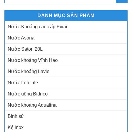
DANH MỤC SẢN PHẨM
Nước Khoáng cao cấp Evian
Nước Asona
Nước Satori 20L
Nước khoáng Vĩnh Hảo
Nước khoáng Lavie
Nước I-on Life
Nước uống Bidrico
Nước khoáng Aquafina
Bình sứ
Kệ inox