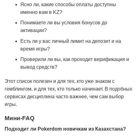
Ясно ли, какие способы оплаты доступны
именно вам в KZ?
Понимаете ли вы условия бонусов до
активации?
Есть ли у вас личный лимит на депозит и на
время игры?
Проверили ли вы, как проходит верификация и
вывод средств?
Этот список полезен и для тех, кто уже знаком с
гемблингом, и для тех, кто только начинает. В подобных
сервисах дисциплина часто важнее, чем сам выбор
игры.
Мини-FAQ
Подходит ли Pokerdom новичкам из Казахстана?