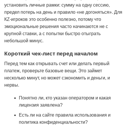
установить личные рамки: сумму на одну сессию,
предел потерь на день и правило «не догоняться». Для
КZ-игроков это особенно полезно, потому что
эмоциональные решения часто начинаются не с
крупной ставки, а с попытки быстро отыграть
небольшой минус.
Короткий чек-лист перед началом
Перед тем как открывать счет или делать первый
платеж, проверьте базовые вещи. Это займет
несколько минут, но может сэкономить и деньги, и
нервы.
Понятно ли, кто указан оператором и какая
лицензия заявлена?
Есть ли на сайте правила использования и
политика конфиденциальности?