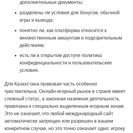
дополнительные документы;
разделены ли условия для бонусов, обычной
игры и вывода;
понятно ли, как платформа относится к
множественным аккаунтам и подозрительным
действиям;
есть ли в открытом доступе политика
конфиденциальности и пользовательские
условия.
Для Казахстана правовая часть особенно
чувствительна. Онлайн-игорный рынок в стране имеет
сложный статус, а законная наземная деятельность
привязана к специально выделенным игорным зонам.
Это не означает, что любой международный сайт
автоматически запрещен или разрешен в вашем
конкретном случае, но это точно означает одно: игроку