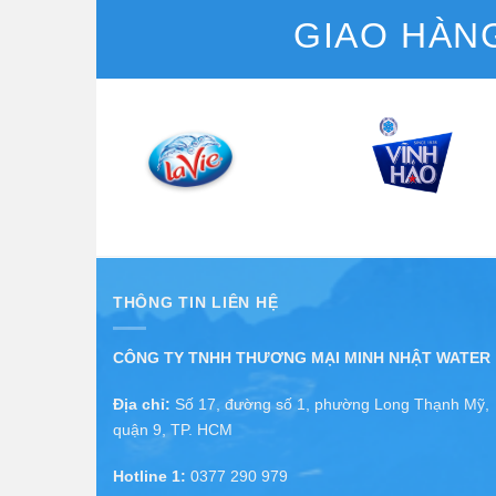
GIAO HÀN
THÔNG TIN LIÊN HỆ
CÔNG TY TNHH THƯƠNG MẠI MINH NHẬT WATER
Địa chỉ:
Số 17, đường số 1, phường Long Thạnh Mỹ,
quận 9, TP. HCM
Hotline 1:
0377 290 979