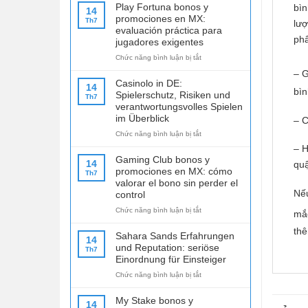
Play Fortuna bonos y
bìn
14
promociones en MX:
Th7
lượ
evaluación práctica para
phẩ
jugadores exigentes
ở
Chức năng bình luận bị tắt
Play
– 
Fortuna
Casinolo in DE:
14
bonos
bìn
Spielerschutz, Risiken und
Th7
y
verantwortungsvolles Spielen
promociones
im Überblick
– C
en
ở
Chức năng bình luận bị tắt
MX:
Casinolo
evaluación
– H
in
práctica
Gaming Club bonos y
14
quậ
DE:
para
promociones en MX: cómo
Th7
Spielerschutz,
jugadores
valorar el bono sin perder el
Risiken
exigentes
Nếu
control
und
ở
Chức năng bình luận bị tắt
verantwortungsvolles
mắc
Gaming
Spielen
thê
Club
im
Sahara Sands Erfahrungen
14
bonos
Überblick
und Reputation: seriöse
Th7
y
Einordnung für Einsteiger
promociones
ở
Chức năng bình luận bị tắt
en
Sahara
MX:
Sands
cómo
My Stake bonos y
14
Erfahrungen