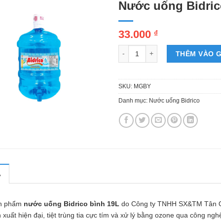
Nước uống Bidric
33.000
₫
Nước uống Bidrico 19L số lượng
THÊM VÀO G
SKU:
MGBY
Danh mục:
Nước uống Bidrico
Ả
n phẩm
nước uống Bidrico bình 19L
do Công ty TNHH SX&TM Tân Qu
 xuất hiện đại, tiệt trùng tia cực tím và xử lý bằng ozone qua công 