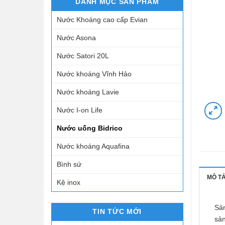
DANH MỤC SẢN PHẨM
Nước Khoáng cao cấp Evian
Nước Asona
Nước Satori 20L
Nước khoáng Vĩnh Hảo
Nước khoáng Lavie
Nước I-on Life
Nước uống Bidrico
Nước khoáng Aquafina
Bình sứ
MÔ T
Kệ inox
Sả
TIN TỨC MỚI
sản