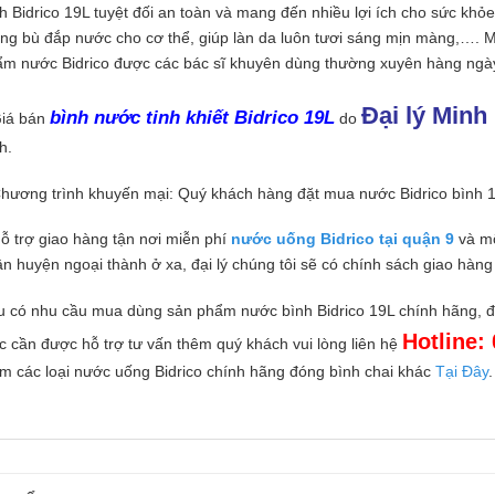
h Bidrico 19L tuyệt đối an toàn và mang đến nhiều lợi ích cho sức khỏe
ng bù đắp nước cho cơ thể, giúp làn da luôn tươi sáng mịn màng,…. M
m nước Bidrico được các bác sĩ khuyên dùng thường xuyên hàng ngà
Đại lý Minh
bình nước tinh khiết Bidrico 19L
Giá bán
do
h.
hương trình khuyến mại: Quý khách hàng đặt mua nước Bidrico bình 1
ỗ trợ giao hàng tận nơi miễn phí
nước uống Bidrico tại quận 9
và m
n huyện ngoại thành ở xa, đại lý chúng tôi sẽ có chính sách giao hàng 
 có nhu cầu mua dùng sản phẩm nước bình Bidrico 19L chính hãng, đ
Hotline:
 cần được hỗ trợ tư vấn thêm quý khách vui lòng liên hệ
m các loại nước uống Bidrico chính hãng đóng bình chai khác
Tại Đây
.