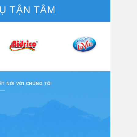
Ụ TẬN TÂM
ẾT NỐI VỚI CHÚNG TÔI