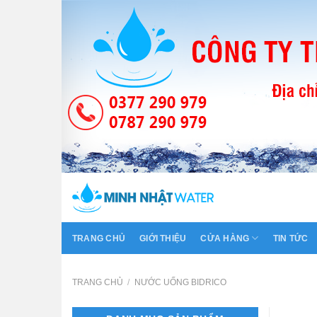
Skip
to
content
TRANG CHỦ
GIỚI THIỆU
CỬA HÀNG
TIN TỨC
TRANG CHỦ
/
NƯỚC UỐNG BIDRICO