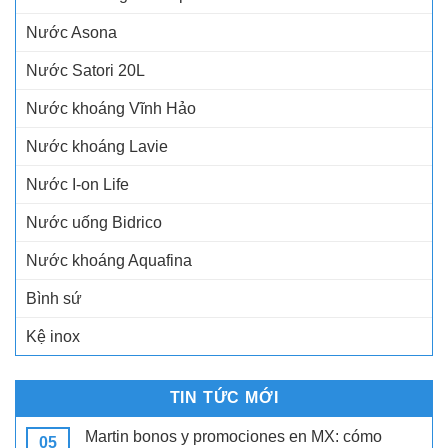
Nước Asona
Nước Satori 20L
Nước khoáng Vĩnh Hảo
Nước khoáng Lavie
Nước I-on Life
Nước uống Bidrico
Nước khoáng Aquafina
Bình sứ
Kệ inox
TIN TỨC MỚI
Martin bonos y promociones en MX: cómo
05