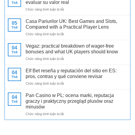
evaluar su valor real
Th8
ở
Chức năng bình luận bị tắt
Martin
bonos
Casa Pariurilor UK: Best Games and Slots,
05
y
Compared with a Practical Player Lens
Th8
promociones
ở
Chức năng bình luận bị tắt
en
Casa
MX:
Pariurilor
cómo
Vegaz: practical breakdown of wager-free
04
UK:
evaluar
bonuses and what UK players should know
Th8
Best
su
ở
Chức năng bình luận bị tắt
Games
valor
Vegaz:
and
real
practical
Slots,
Elf Bet reseña y reputación del sitio en ES:
04
breakdown
Compared
pros, contras y qué conviene revisar
Th8
of
with
ở
Chức năng bình luận bị tắt
wager-
a
Elf
free
Practical
Bet
bonuses
Pan Casino w PL: ocena marki, reputacja
Player
04
reseña
and
graczy i praktyczny przegląd plusów oraz
Lens
Th8
y
what
minusów
reputación
UK
ở
Chức năng bình luận bị tắt
del
players
Pan
sitio
should
Casino
en
know
w
ES:
PL:
pros,