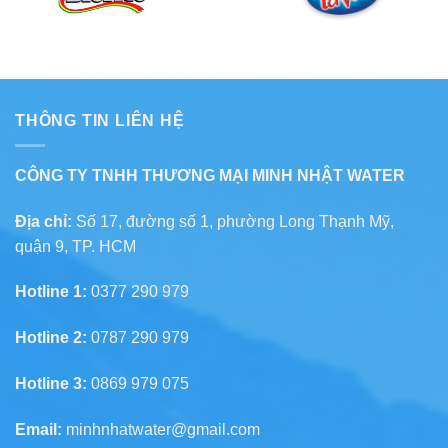
THÔNG TIN LIÊN HỆ
CÔNG TY TNHH THƯƠNG MẠI MINH NHẬT WATER
Địa chỉ:
Số 17, đường số 1, phường Long Thạnh Mỹ,
quận 9, TP. HCM
Hotline 1:
0377 290 979
Hotline 2:
0787 290 979
Hotline 3:
0869 979 075
Email:
minhnhatwater@gmail.com