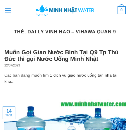
Skip
0
to
content
THẺ:
DAI LY VINH HAO – VIHAWA QUAN 9
Muốn Gọi Giao Nước Bình Tại Q9 Tp Thủ
Đức thì gọi Nước Uống Minh Nhật
22/07/2023
Các bạn đang muốn tìm 1 dịch vụ giao nước uống tận nhà tại
khu...
14
Th11