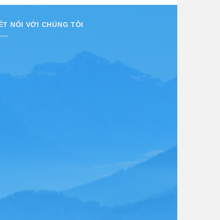
ẾT NỐI VỚI CHÚNG TÔI