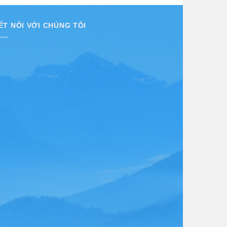
ẾT NỐI VỚI CHÚNG TÔI