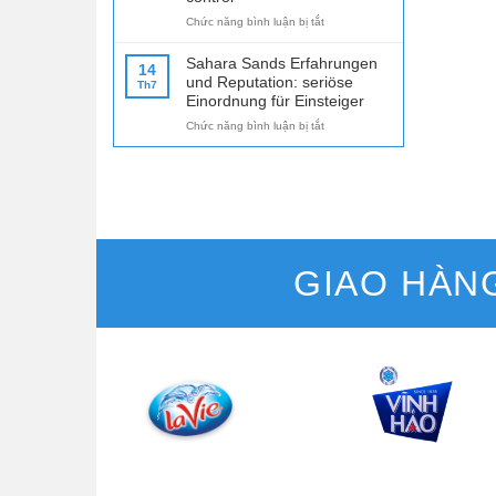
und
ở
Chức năng bình luận bị tắt
verantwortungsvolles
Gaming
Spielen
Club
im
Sahara Sands Erfahrungen
14
bonos
Überblick
und Reputation: seriöse
Th7
y
Einordnung für Einsteiger
promociones
ở
Chức năng bình luận bị tắt
en
Sahara
MX:
Sands
cómo
Erfahrungen
valorar
und
el
Reputation:
bono
seriöse
sin
Einordnung
perder
für
el
GIAO HÀN
Einsteiger
control