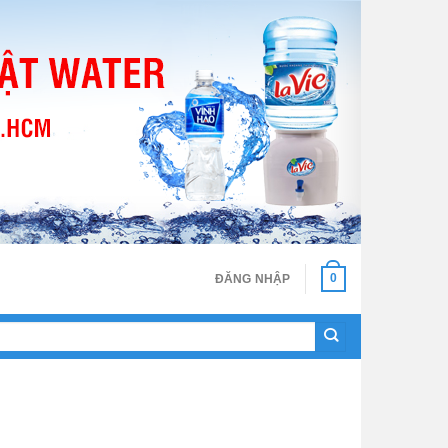
0
ĐĂNG NHẬP