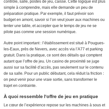
contrôle, salle, postes de jeu, caisse. Cette logique est plus
simple à comprendre, mais elle demande un peu de
préparation pratique. Par exemple, il faut prévoir son
budget en amont, savoir si l’on veut jouer aux machines ou
tenter une table, et accepter que le temps de jeu ne se
pilote pas comme une session numérique.
Autre point important : l’établissement est situé à Pougues-
les-Eaux, près de Nevers, avec accès via l’A77 et parking
gratuit. Dans la pratique, ce sont des détails qui comptent
autant que l’offre de jeu. Un casino de proximité se juge
aussi sur sa facilité d’accès, pas seulement sur le contenu
de sa salle. Pour un public débutant, cela réduit la friction :
on peut venir pour une vraie sortie, sans transformer le
trajet en contrainte.
À quoi ressemble l’offre de jeu en pratique
Le cœur de l’expérience repose sur les machines à sous et