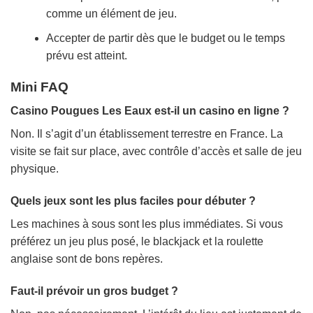
comme un élément de jeu.
Accepter de partir dès que le budget ou le temps
prévu est atteint.
Mini FAQ
Casino Pougues Les Eaux est-il un casino en ligne ?
Non. Il s’agit d’un établissement terrestre en France. La
visite se fait sur place, avec contrôle d’accès et salle de jeu
physique.
Quels jeux sont les plus faciles pour débuter ?
Les machines à sous sont les plus immédiates. Si vous
préférez un jeu plus posé, le blackjack et la roulette
anglaise sont de bons repères.
Faut-il prévoir un gros budget ?