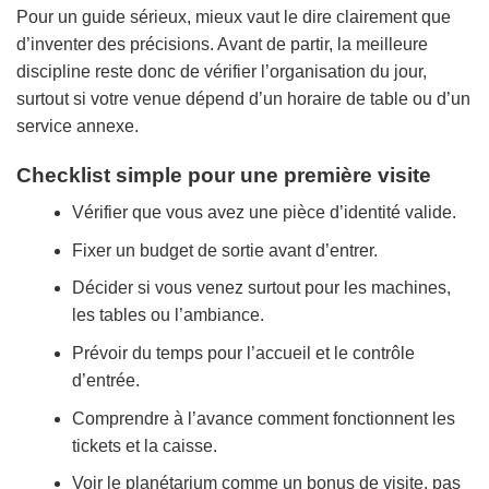
Pour un guide sérieux, mieux vaut le dire clairement que
d’inventer des précisions. Avant de partir, la meilleure
discipline reste donc de vérifier l’organisation du jour,
surtout si votre venue dépend d’un horaire de table ou d’un
service annexe.
Checklist simple pour une première visite
Vérifier que vous avez une pièce d’identité valide.
Fixer un budget de sortie avant d’entrer.
Décider si vous venez surtout pour les machines,
les tables ou l’ambiance.
Prévoir du temps pour l’accueil et le contrôle
d’entrée.
Comprendre à l’avance comment fonctionnent les
tickets et la caisse.
Voir le planétarium comme un bonus de visite, pas