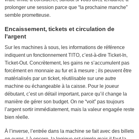
prolonger une session parce que “la prochaine manche”
semble prometteuse.
Encaissement, tickets et circulation de
l’argent
Sur les machines à sous, les informations de référence
indiquent un fonctionnement TITO, c’est-à-dire Ticket-In,
Ticket-Out. Concrètement, les gains ne s’accumulent pas
forcément en monnaie au fur et à mesure ; ils peuvent être
matérialisés par un ticket, réutilisable sur une autre
machine ou échangeable à la caisse. Pour le joueur
débutant, c’est un détail important, parce qu’il change la
manière de gérer son budget. On ne “voit” pas toujours
l’argent sortir immédiatement, mais la valeur engagée reste
bien réelle.
À l’inverse, l’entrée dans la machine se fait avec des billets
en euros. Là encore, la logique est simple mais il faut la