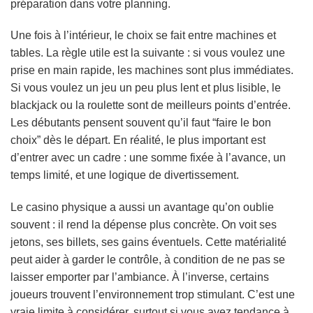
préparation dans votre planning.
Une fois à l’intérieur, le choix se fait entre machines et
tables. La règle utile est la suivante : si vous voulez une
prise en main rapide, les machines sont plus immédiates.
Si vous voulez un jeu un peu plus lent et plus lisible, le
blackjack ou la roulette sont de meilleurs points d’entrée.
Les débutants pensent souvent qu’il faut “faire le bon
choix” dès le départ. En réalité, le plus important est
d’entrer avec un cadre : une somme fixée à l’avance, un
temps limité, et une logique de divertissement.
Le casino physique a aussi un avantage qu’on oublie
souvent : il rend la dépense plus concrète. On voit ses
jetons, ses billets, ses gains éventuels. Cette matérialité
peut aider à garder le contrôle, à condition de ne pas se
laisser emporter par l’ambiance. À l’inverse, certains
joueurs trouvent l’environnement trop stimulant. C’est une
vraie limite à considérer, surtout si vous avez tendance à