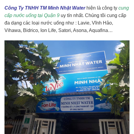
Công Ty TNHH TM Minh Nhật Water
hiện là công ty
cung
cấp nước uống tại Quận 9
uy tín nhất. Chúng tôi cung cấp
đa dạng các loại nước uống như : Lavie, Vĩnh Hảo,
Vihawa, Bidrico, Ion Life, Satori, Asona, Aquafina…