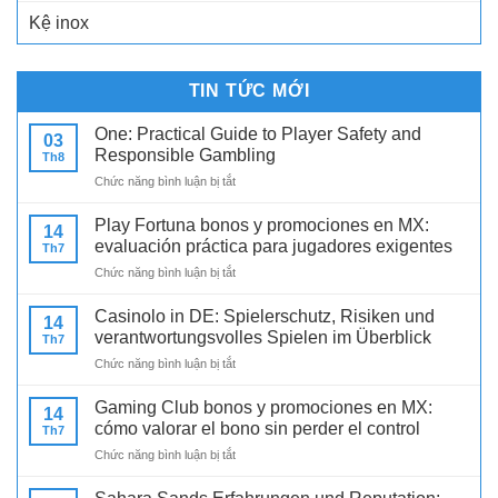
Kệ inox
TIN TỨC MỚI
One: Practical Guide to Player Safety and
03
Responsible Gambling
Th8
ở
Chức năng bình luận bị tắt
One:
Practical
Play Fortuna bonos y promociones en MX:
14
Guide
evaluación práctica para jugadores exigentes
Th7
to
ở
Chức năng bình luận bị tắt
Player
Play
Safety
Fortuna
and
Casinolo in DE: Spielerschutz, Risiken und
14
bonos
Responsible
verantwortungsvolles Spielen im Überblick
Th7
y
Gambling
ở
Chức năng bình luận bị tắt
promociones
Casinolo
en
in
MX:
Gaming Club bonos y promociones en MX:
14
DE:
evaluación
cómo valorar el bono sin perder el control
Th7
Spielerschutz,
práctica
ở
Chức năng bình luận bị tắt
Risiken
para
Gaming
und
jugadores
Club
verantwortungsvolles
exigentes