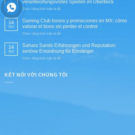
Responsible
verantwortungsvolles Spielen im Überblick
Th7
y
Gambling
ở
Chức năng bình luận bị tắt
promociones
Casinolo
en
in
MX:
Gaming Club bonos y promociones en MX: cómo
14
DE:
evaluación
valorar el bono sin perder el control
Th7
Spielerschutz,
práctica
ở
Chức năng bình luận bị tắt
Risiken
para
Gaming
und
jugadores
Club
verantwortungsvolles
Sahara Sands Erfahrungen und Reputation:
exigentes
14
bonos
Spielen
seriöse Einordnung für Einsteiger
Th7
y
im
ở
Chức năng bình luận bị tắt
promociones
Überblick
Sahara
en
Sands
MX:
Erfahrungen
KẾT NỐI VỚI CHÚNG TÔI
cómo
und
valorar
Reputation:
el
seriöse
bono
Einordnung
sin
für
perder
Einsteiger
el
control