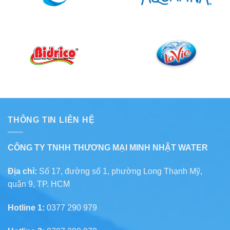
THÔNG TIN LIÊN HỆ
CÔNG TY TNHH THƯƠNG MẠI MINH NHẬT WATER
Địa chỉ:
Số 17, đường số 1, phường Long Thạnh Mỹ,
quận 9, TP. HCM
Hotline 1:
0377 290 979