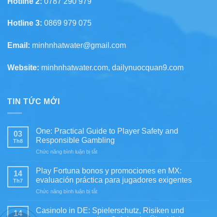
Hotline 2:
0787 290 979
Hotline 3:
0869 979 075
Email:
minhnhatwater@gmail.com
Website:
minhnhatwater.com, dailynuocquan9.com
TIN TỨC MỚI
One: Practical Guide to Player Safety and
03
Responsible Gambling
Th8
ở
Chức năng bình luận bị tắt
One:
Practical
Play Fortuna bonos y promociones en MX:
14
Guide
evaluación práctica para jugadores exigentes
Th7
to
ở
Chức năng bình luận bị tắt
Player
Play
Safety
Fortuna
and
Casinolo in DE: Spielerschutz, Risiken und
14
bonos