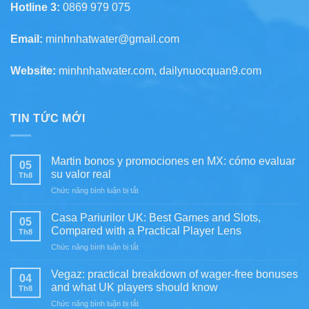
Hotline 3:
0869 979 075
Email:
minhnhatwater@gmail.com
Website:
minhnhatwater.com, dailynuocquan9.com
TIN TỨC MỚI
Martin bonos y promociones en MX: cómo evaluar
05
su valor real
Th8
ở
Chức năng bình luận bị tắt
Martin
bonos
Casa Pariurilor UK: Best Games and Slots,
05
y
Compared with a Practical Player Lens
Th8
promociones
ở
Chức năng bình luận bị tắt
en
Casa
MX:
Pariurilor
cómo
Vegaz: practical breakdown of wager-free bonuses
04
UK:
evaluar
and what UK players should know
Th8
Best
su
ở
Chức năng bình luận bị tắt
Games
valor