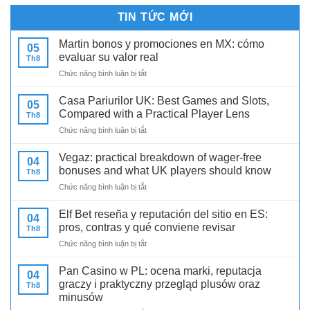
TIN TỨC MỚI
Martin bonos y promociones en MX: cómo
05
evaluar su valor real
Th8
ở
Chức năng bình luận bị tắt
Martin
bonos
Casa Pariurilor UK: Best Games and Slots,
05
y
Compared with a Practical Player Lens
Th8
promociones
ở
Chức năng bình luận bị tắt
en
Casa
MX:
Pariurilor
cómo
Vegaz: practical breakdown of wager-free
04
UK:
evaluar
bonuses and what UK players should know
Th8
Best
su
ở
Chức năng bình luận bị tắt
Games
valor
Vegaz:
and
real
practical
Slots,
Elf Bet reseña y reputación del sitio en ES:
04
breakdown
Compared
pros, contras y qué conviene revisar
Th8
of
with
ở
Chức năng bình luận bị tắt
wager-
a
Elf
free
Practical
Bet
bonuses
Pan Casino w PL: ocena marki, reputacja
Player
04
reseña
and
graczy i praktyczny przegląd plusów oraz
Lens
Th8
y
what
minusów
reputación
UK