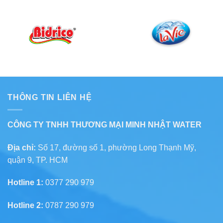
THÔNG TIN LIÊN HỆ
CÔNG TY TNHH THƯƠNG MẠI MINH NHẬT WATER
Địa chỉ:
Số 17, đường số 1, phường Long Thạnh Mỹ,
quận 9, TP. HCM
Hotline 1:
0377 290 979
Hotline 2:
0787 290 979