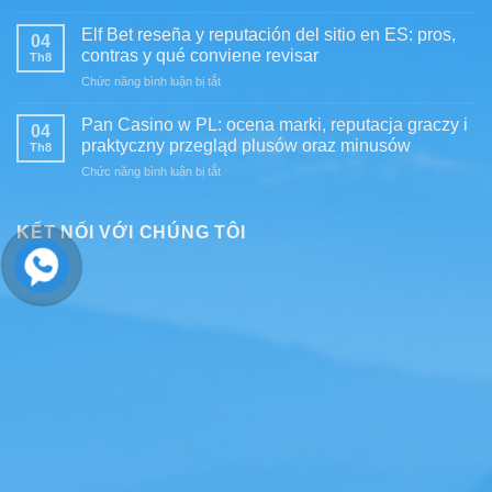
Vegaz:
and
real
practical
Slots,
Elf Bet reseña y reputación del sitio en ES: pros,
04
breakdown
Compared
contras y qué conviene revisar
Th8
of
with
ở
Chức năng bình luận bị tắt
wager-
a
Elf
free
Practical
Bet
bonuses
Pan Casino w PL: ocena marki, reputacja graczy i
Player
04
reseña
and
praktyczny przegląd plusów oraz minusów
Lens
Th8
y
what
ở
Chức năng bình luận bị tắt
reputación
UK
Pan
del
players
Casino
sitio
should
w
KẾT NỐI VỚI CHÚNG TÔI
en
know
PL:
ES:
ocena
pros,
marki,
contras
reputacja
y
graczy
qué
i
conviene
praktyczny
revisar
przegląd
plusów
oraz
minusów