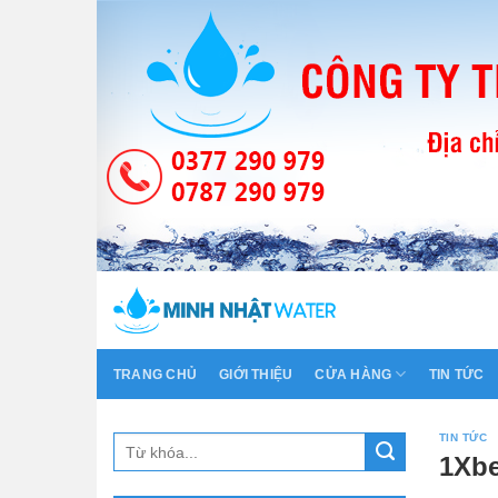
Skip
to
content
TRANG CHỦ
GIỚI THIỆU
CỬA HÀNG
TIN TỨC
TIN TỨC
1Xbe