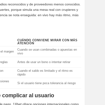
studios reconocidos y de proveedores menos conocidos.
fuertes, porque simula una mesa real con crupieres y
rencia se nota enseguida: en vivo hay más ritmo, más
CUÁNDO CONVIENE MIRAR CON MÁS
ATENCIÓN
Cuando se usan combinadas o apuestas en
r el margen
vivo
reglas
Antes de usar un bono o intentar retirar
con
Cuando el saldo es limitado y el ritmo es
rápido
isiones
Si el usuario tiene poca tolerancia al riesgo
e complicar al usuario
de pago. 1Xbet ofrece opciones internacionales como