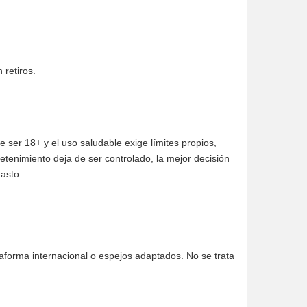
retiros.
ser 18+ y el uso saludable exige límites propios,
etenimiento deja de ser controlado, la mejor decisión
asto.
forma internacional o espejos adaptados. No se trata