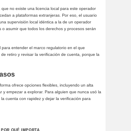
que no existe una licencia local para este operador
edan a plataformas extranjeras. Por eso, el usuario
una supervisión local idéntica a la de un operador
os o asumir que todos los derechos y procesos serán
 para entender el marco regulatorio en el que
de retiro y revisar la verificación de cuenta, porque la
pasos
aforma ofrece opciones flexibles, incluyendo un alta
ar y empezar a explorar. Para alguien que nunca usó la
la cuenta con rapidez y dejar la verificación para
POR QUÉ IMPORTA