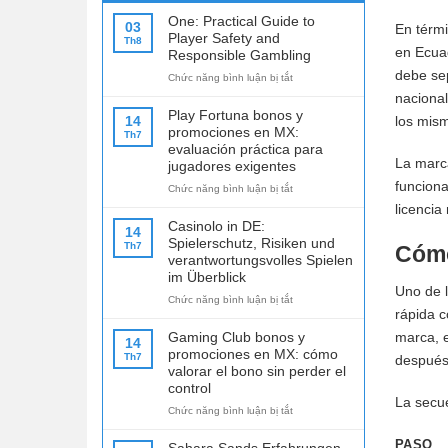
One: Practical Guide to
03
En térmi
Player Safety and
Th8
en Ecuad
Responsible Gambling
debe sep
ở
Chức năng bình luận bị tắt
One:
nacional
Practical
Play Fortuna bonos y
los mism
14
Guide
promociones en MX:
Th7
to
evaluación práctica para
Player
La marca
jugadores exigentes
Safety
funciona
ở
Chức năng bình luận bị tắt
and
Play
Responsible
licencia
Fortuna
Gambling
Casinolo in DE:
14
bonos
Spielerschutz, Risiken und
Th7
Cómo
y
verantwortungsvolles Spielen
promociones
im Überblick
en
Uno de l
ở
Chức năng bình luận bị tắt
MX:
rápida c
Casinolo
evaluación
in
práctica
marca, e
Gaming Club bonos y
14
DE:
para
promociones en MX: cómo
Th7
después,
Spielerschutz,
jugadores
valorar el bono sin perder el
Risiken
exigentes
control
und
La secue
ở
Chức năng bình luận bị tắt
verantwortungsvolles
Gaming
Spielen
Club
im
PASO