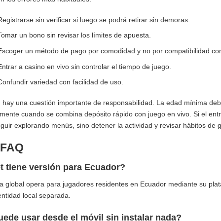
Registrarse sin verificar si luego se podrá retirar sin demoras.
Tomar un bono sin revisar los límites de apuesta.
Escoger un método de pago por comodidad y no por compatibilidad con 
Entrar a casino en vivo sin controlar el tiempo de juego.
Confundir variedad con facilidad de uso.
hay una cuestión importante de responsabilidad. La edad mínima debe 
mente cuando se combina depósito rápido con juego en vivo. Si el entr
guir explorando menús, sino detener la actividad y revisar hábitos de g
-FAQ
t tiene versión para Ecuador?
 global opera para jugadores residentes en Ecuador mediante su plata
ntidad local separada.
ede usar desde el móvil sin instalar nada?