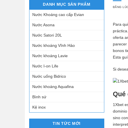
DANH MỤC SẢN PHẨM
ĐĂNG LÚ
Nước Khoáng cao cấp Evian
Para qui
Nước Asona
práctica
Nước Satori 20L
oferta a
parecer 
Nước khoáng Vĩnh Hảo
bonos ti
Nước khoáng Lavie
Esta guí
Nước I-on Life
Si desea
Nước uống Bidrico
Nước khoáng Aquafina
Qué 
Bình sứ
1Xbet es
Kệ inox
dominio 
sino con
TIN TỨC MỚI
interpre