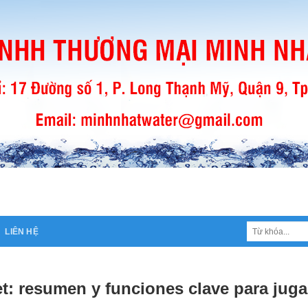
Tìm
LIÊN HỆ
kiếm:
t: resumen y funciones clave para juga