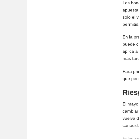
Los bono
apuestas
solo el 
permitid
En la pr
puede cr
aplica a
más tar
Para pri
que pens
Ries
El mayor
cambiar 
vuelva d
conocida
Estos so