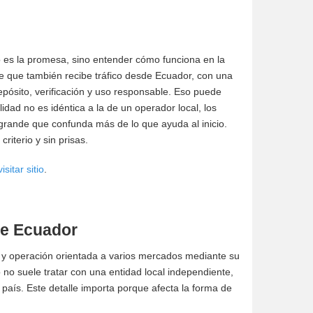
o es la promesa, sino entender cómo funciona en la
e que también recibe tráfico desde Ecuador, con una
pósito, verificación y uso responsable. Eso puede
idad no es idéntica a la de un operador local, los
 grande que confunda más de lo que ayuda al inicio.
riterio y sin prisas.
visitar sitio
.
de Ecuador
 y operación orientada a varios mercados mediante su
 no suele tratar con una entidad local independiente,
 país. Este detalle importa porque afecta la forma de