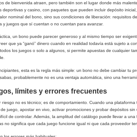
s de bienvenida atraen, pero también son el lugar donde más malenten
 deportivas y casino, con paquetes que pueden incluir depósito inicial
valor nominal del bono, sino sus condiciones de liberación: requisitos 
a y juegos que sí cuentan o no cuentan para avanzar.
áctica, un bono puede parecer generoso y al mismo tiempo ser exigente
eer que ya “ganó” dinero cuando en realidad todavía está sujeto a co
 todos los juegos o solo a algunos, si permite apuestas de cualquier tam
de.
ncipiantes, esta es la regla más simple: un bono no debe cambiar tu pres
abas, probablemente no es una ventaja automática, sino una herramien
gos, límites y errores frecuentes
 riesgo no es técnico; es de comportamiento. Cuando una plataforma 
de juego, apostar en vivo, activar promociones y probar depósitos sin
ifícil de controlar. Además, la amplitud del catálogo puede llevar a un
s no significa que cada juego funcione igual ni que cada proveedor ten
n los errores más habituales: