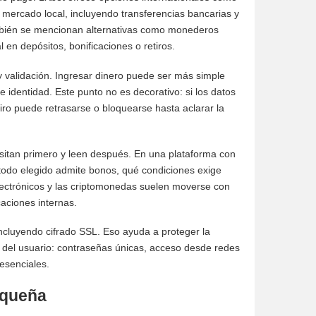
mercado local, incluyendo transferencias bancarias y
ambién se mencionan alternativas como monederos
en depósitos, bonificaciones o retiros.
 y validación. Ingresar dinero puede ser más simple
e identidad. Este punto no es decorativo: si los datos
etiro puede retrasarse o bloquearse hasta aclarar la
itan primero y leen después. En una plataforma con
método elegido admite bonos, qué condiciones exige
lectrónicos y las criptomonedas suelen moverse con
caciones internas.
incluyendo cifrado SSL. Eso ayuda a proteger la
o del usuario: contraseñas únicas, acceso desde redes
esenciales.
equeña