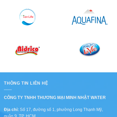
THÔNG TIN LIÊN HỆ
CÔNG TY TNHH THƯƠNG MẠI MINH NHẬT WATER
Địa chỉ:
Số 17, đường số 1, phường Long Thạnh Mỹ,
quận 9, TP. HCM