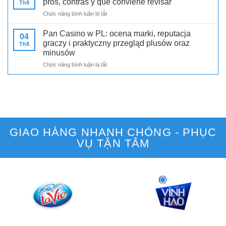
pros, contras y qué conviene revisar
Th8
of
with
ở
Chức năng bình luận bị tắt
wager-
a
Elf
free
Practical
Bet
bonuses
Pan Casino w PL: ocena marki, reputacja
Player
04
reseña
and
graczy i praktyczny przegląd plusów oraz
Lens
Th8
y
what
minusów
reputación
UK
ở
Chức năng bình luận bị tắt
del
players
Pan
sitio
should
Casino
en
know
w
ES:
PL:
pros,
ocena
contras
marki,
y
reputacja
qué
GIAO HÀNG NHANH CHÓNG - PHỤC
graczy
conviene
VỤ TẬN TÂM
i
revisar
praktyczny
przegląd
plusów
oraz
minusów