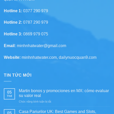
Hotline 1:
0377 290 979
Hotline 2:
0787 290 979
Hotline 3:
0869 979 075
Email:
minhnhatwater@gmail.com
Website:
minhnhatwater.com, dailynuocquan9.com
TIN TỨC MỚI
Martin bonos y promociones en MX: cómo evaluar
05
su valor real
Th8
ở
Chức năng bình luận bị tắt
Martin
bonos
Casa Pariurilor UK: Best Games and Slots,
05