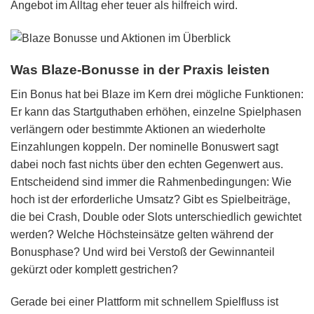
Angebot im Alltag eher teuer als hilfreich wird.
Was Blaze-Bonusse in der Praxis leisten
Ein Bonus hat bei Blaze im Kern drei mögliche Funktionen:
Er kann das Startguthaben erhöhen, einzelne Spielphasen
verlängern oder bestimmte Aktionen an wiederholte
Einzahlungen koppeln. Der nominelle Bonuswert sagt
dabei noch fast nichts über den echten Gegenwert aus.
Entscheidend sind immer die Rahmenbedingungen: Wie
hoch ist der erforderliche Umsatz? Gibt es Spielbeiträge,
die bei Crash, Double oder Slots unterschiedlich gewichtet
werden? Welche Höchsteinsätze gelten während der
Bonusphase? Und wird bei Verstoß der Gewinnanteil
gekürzt oder komplett gestrichen?
Gerade bei einer Plattform mit schnellem Spielfluss ist