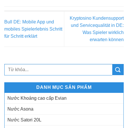
Kryptosino Kundensupport
Bull DE: Mobile App und
und Servicequalität in DE:
mobiles Spielerlebnis Schritt
Was Spieler wirklich
für Schritt erklärt
erwarten können
DANH MỤC SẢN PHẨM
Nước Khoáng cao cấp Evian
Nước Asona
Nước Satori 20L