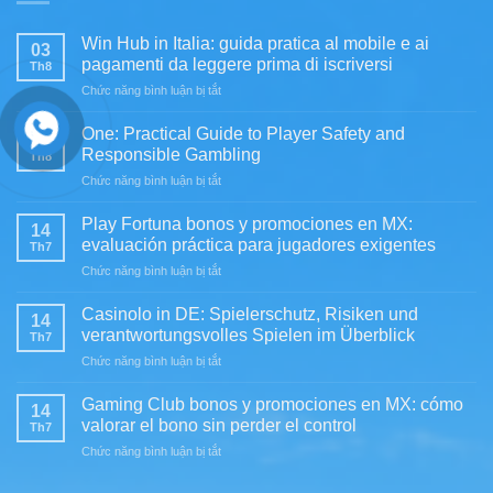
Win Hub in Italia: guida pratica al mobile e ai
03
pagamenti da leggere prima di iscriversi
Th8
ở
Chức năng bình luận bị tắt
Win
Hub
One: Practical Guide to Player Safety and
03
in
Responsible Gambling
Th8
Italia:
ở
Chức năng bình luận bị tắt
guida
One:
pratica
Practical
al
Play Fortuna bonos y promociones en MX:
14
Guide
mobile
evaluación práctica para jugadores exigentes
Th7
to
e
ở
Chức năng bình luận bị tắt
Player
ai
Play
Safety
pagamenti
Fortuna
and
Casinolo in DE: Spielerschutz, Risiken und
da
14
bonos
Responsible
verantwortungsvolles Spielen im Überblick
leggere
Th7
y
Gambling
prima
ở
Chức năng bình luận bị tắt
promociones
di
Casinolo
en
iscriversi
in
MX:
Gaming Club bonos y promociones en MX: cómo
14
DE:
evaluación
valorar el bono sin perder el control
Th7
Spielerschutz,
práctica
ở
Chức năng bình luận bị tắt
Risiken
para
Gaming
und
jugadores
Club
verantwortungsvolles