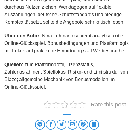
durchaus Nutzen ziehen. Wer dagegen auf flexible
Auszahlungen, deutsche Schutzstandards und niedrige
Komplexität setzt, sollte die Angebote sehr kritisch lesen.
Über den Autor:
Nina Lehmann schreibt analytisch über
Online-Glücksspiel, Bonusbedingungen und Plattformlogik
mit Fokus auf praktische Einordnung statt Werbesprache.
Quellen:
zum Plattformprofil, Lizenzstatus,
Zahlungsrahmen, Spielfokus, Risiko- und Limitstruktur von
Blaze; allgemeine Mechanik von Bonusmodellen im
Online-Glücksspiel.
Rate this post