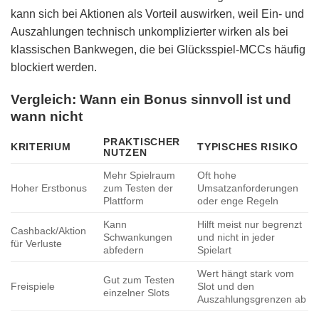
kann sich bei Aktionen als Vorteil auswirken, weil Ein- und
Auszahlungen technisch unkomplizierter wirken als bei
klassischen Bankwegen, die bei Glücksspiel-MCCs häufig
blockiert werden.
Vergleich: Wann ein Bonus sinnvoll ist und
wann nicht
PRAKTISCHER
KRITERIUM
TYPISCHES RISIKO
NUTZEN
Mehr Spielraum
Oft hohe
Hoher Erstbonus
zum Testen der
Umsatzanforderungen
Plattform
oder enge Regeln
Kann
Hilft meist nur begrenzt
Cashback/Aktion
Schwankungen
und nicht in jeder
für Verluste
abfedern
Spielart
Wert hängt stark vom
Gut zum Testen
Freispiele
Slot und den
einzelner Slots
Auszahlungsgrenzen ab