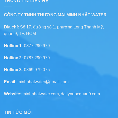
THÔNG TIN LIÊN HỆ
CÔNG TY TNHH THƯƠNG MẠI MINH NHẬT WATER
Địa chỉ:
Số 17, đường số 1, phường Long Thạnh Mỹ,
quận 9, TP. HCM
Hotline 1:
0377 290 979
Hotline 2:
0787 290 979
Hotline 3:
0869 979 075
Email:
minhnhatwater@gmail.com
Website:
minhnhatwater.com, dailynuocquan9.com
TIN TỨC MỚI