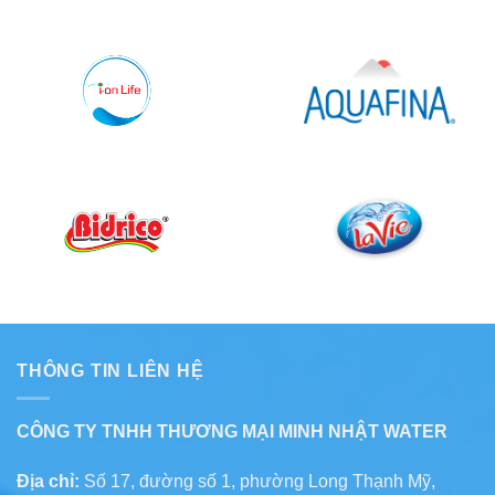
THÔNG TIN LIÊN HỆ
CÔNG TY TNHH THƯƠNG MẠI MINH NHẬT WATER
Địa chỉ:
Số 17, đường số 1, phường Long Thạnh Mỹ,