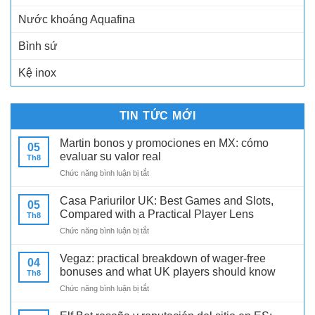
Nước khoáng Aquafina
Bình sứ
Kệ inox
TIN TỨC MỚI
Martin bonos y promociones en MX: cómo
05
evaluar su valor real
Th8
ở
Chức năng bình luận bị tắt
Martin
bonos
Casa Pariurilor UK: Best Games and Slots,
05
y
Compared with a Practical Player Lens
Th8
promociones
ở
Chức năng bình luận bị tắt
en
Casa
MX:
Pariurilor
cómo
Vegaz: practical breakdown of wager-free
04
UK:
evaluar
bonuses and what UK players should know
Th8
Best
su
ở
Chức năng bình luận bị tắt
Games
valor
Vegaz:
and
real
practical
Slots,