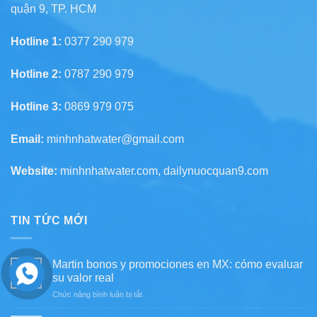
quận 9, TP. HCM
Hotline 1:
0377 290 979
Hotline 2:
0787 290 979
Hotline 3:
0869 979 075
Email:
minhnhatwater@gmail.com
Website:
minhnhatwater.com, dailynuocquan9.com
TIN TỨC MỚI
Martin bonos y promociones en MX: cómo evaluar
05
su valor real
Th8
ở
Chức năng bình luận bị tắt
Martin