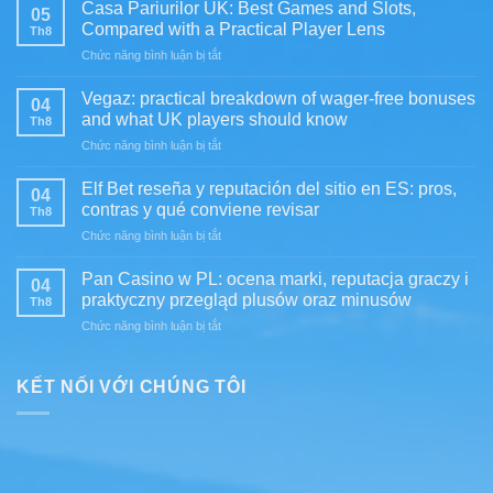
bonos
Casa Pariurilor UK: Best Games and Slots,
05
y
Compared with a Practical Player Lens
Th8
promociones
ở
Chức năng bình luận bị tắt
en
Casa
MX:
Pariurilor
cómo
Vegaz: practical breakdown of wager-free bonuses
04
UK:
evaluar
and what UK players should know
Th8
Best
su
ở
Chức năng bình luận bị tắt
Games
valor
Vegaz:
and
real
practical
Slots,
Elf Bet reseña y reputación del sitio en ES: pros,
04
breakdown
Compared
contras y qué conviene revisar
Th8
of
with
ở
Chức năng bình luận bị tắt
wager-
a
Elf
free
Practical
Bet
bonuses
Pan Casino w PL: ocena marki, reputacja graczy i
Player
04
reseña
and
praktyczny przegląd plusów oraz minusów
Lens
Th8
y
what
ở
Chức năng bình luận bị tắt
reputación
UK
Pan
del
players
Casino
sitio
should
w
KẾT NỐI VỚI CHÚNG TÔI
en
know
PL:
ES:
ocena
pros,
marki,
contras
reputacja
y
graczy
qué
i