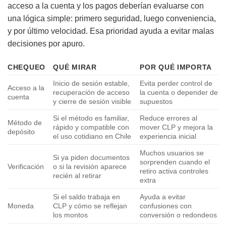
acceso a la cuenta y los pagos deberían evaluarse con
una lógica simple: primero seguridad, luego conveniencia,
y por último velocidad. Esa prioridad ayuda a evitar malas
decisiones por apuro.
CHEQUEO
QUÉ MIRAR
POR QUÉ IMPORTA
Inicio de sesión estable,
Evita perder control de
Acceso a la
recuperación de acceso
la cuenta o depender de
cuenta
y cierre de sesión visible
supuestos
Si el método es familiar,
Reduce errores al
Método de
rápido y compatible con
mover CLP y mejora la
depósito
el uso cotidiano en Chile
experiencia inicial
Muchos usuarios se
Si ya piden documentos
sorprenden cuando el
Verificación
o si la revisión aparece
retiro activa controles
recién al retirar
extra
Si el saldo trabaja en
Ayuda a evitar
Moneda
CLP y cómo se reflejan
confusiones con
los montos
conversión o redondeos