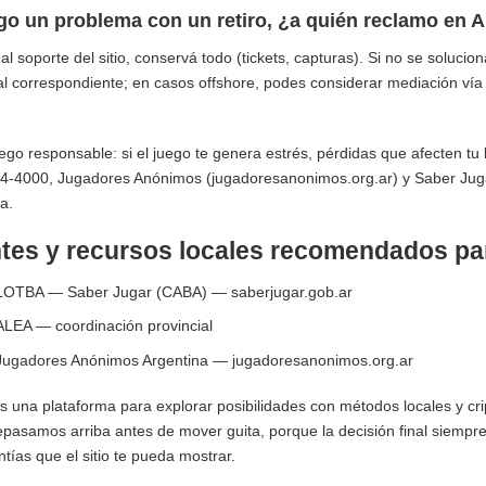
go un problema con un retiro, ¿a quién reclamo en 
al soporte del sitio, conservá todo (tickets, capturas). Si no se solucion
al correspondiente; en casos offshore, podes considerar mediación vía l
ego responsable: si el juego te genera estrés, pérdidas que afecten tu 
4-4000, Jugadores Anónimos (jugadoresanonimos.org.ar) y Saber Jugar
a.
tes y recursos locales recomendados pa
LOTBA — Saber Jugar (CABA) — saberjugar.gob.ar
ALEA — coordinación provincial
Jugadores Anónimos Argentina — jugadoresanonimos.org.ar
s una plataforma para explorar posibilidades con métodos locales y cr
epasamos arriba antes de mover guita, porque la decisión final siempre
ntías que el sitio te pueda mostrar.