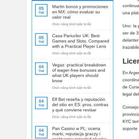
continua
Martin bonos y promociones
05
en MX: cómo evaluar su
una plat
Th8
valor real
ở
Chức năng bình luận bị tắt
Uno: la 
Martin
ser de 3
bonos
Casa Pariurilor UK: Best
05
y
delanter
Games and Slots, Compared
Th8
promociones
with a Practical Player Lens
trazabil
en
ở
Chức năng bình luận bị tắt
MX:
Casa
cómo
Lice
Pariurilor
evaluar
Vegaz: practical breakdown
04
UK:
su
of wager-free bonuses and
Th8
En Argen
Best
valor
what UK players should
Games
real
coordina
know
and
de Curaç
ở
Chức năng bình luận bị tắt
Slots,
Vegaz:
Compared
legal de
practical
with
Elf Bet reseña y reputación
04
breakdown
a
del sitio en ES: pros, contras
Th8
Consejo 
of
Practical
y qué conviene revisar
wager-
Player
provinci
ở
Chức năng bình luận bị tắt
free
Lens
KYC temp
Elf
bonuses
Bet
and
soporte
Pan Casino w PL: ocena
04
reseña
what
marki, reputacja graczy i
Th8
y
UK