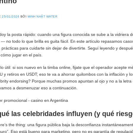
ntino
C
25/01/2026
BỞI
MINH NHẬT WATER
doy la posta rápido: cuando una figura conocida se sube a la vidriera de
 — no todo lo que brilla es guita fácil. En este artículo repasamos cas
prácticas para cuidarte sin dejar de divertirte. Seguí leyendo y desp
cómo jugar en el país.
lo útil: si sos nuevo en la timba online, fijate que el operador acept
y retiros en USDT; eso te va a ahorrar quilombos con la inflación y lo
brity endorsing? Porque muchas promos apuntan al ojo y no a la letra chi
vamos a desmenuzar eso a continuación.
qué las celebridades influyen (y qué ries
re’s the thing: una figura pública baja la desconfianza instantáneament
uro”. Eso está bueno para marketing, pero no es garantía de regulació