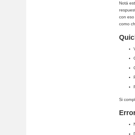
Notá est
respuest
con eso 
como che
Quic
Si compl
Erro