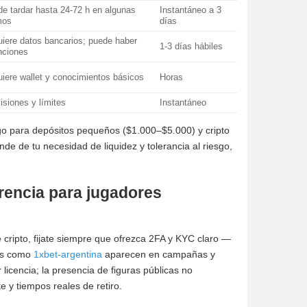
e tardar hasta 24-72 h en algunas
Instantáneo a 3
mos
días
iere datos bancarios; puede haber
1-3 días hábiles
nciones
iere wallet y conocimientos básicos
Horas
siones y límites
Instantáneo
go para depósitos pequeños ($1.000–$5.000) y cripto
nde de tu necesidad de liquidez y tolerancia al riesgo,
rencia para jugadores
cripto, fijate siempre que ofrezca 2FA y KYC claro —
mas como
1xbet-argentina
aparecen en campañas y
 licencia; la presencia de figuras públicas no
 y tiempos reales de retiro.