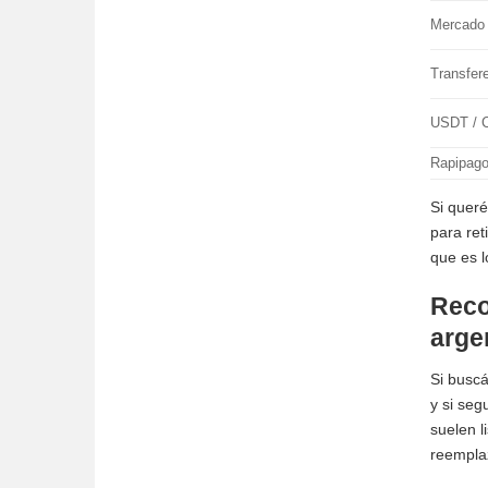
Mercado
Transfe
USDT / C
Rapipago 
Si queré
para ret
que es l
Reco
arge
Si buscá
y si seg
suelen l
reemplaz