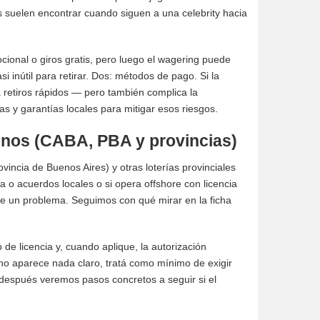
s suelen encontrar cuando siguen a una celebrity hacia
onal o giros gratis, pero luego el wagering puede
i inútil para retirar. Dos: métodos de pago. Si la
ra retiros rápidos — pero también complica la
s y garantías locales para mitigar esos riesgos.
tinos (CABA, PBA y provincias)
incia de Buenos Aires) y otras loterías provinciales
a o acuerdos locales o si opera offshore con licencia
ge un problema. Seguimos con qué mirar en la ficha
 de licencia y, cuando aplique, la autorización
 no aparece nada claro, tratá como mínimo de exigir
después veremos pasos concretos a seguir si el