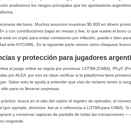
ción analizamos los riesgos principales que los apostadores argentino
aforma.
promesa del bono. Muchos anuncios muestran $5.000 en dinero promoci
5× y con contribuciones bajas en mesas y live, lo que vuelve el bono cas
a está en cripto para evitar comisiones por inflación, puede ir bien pa
idad ante KYC/AML. En la siguiente parte vemos cómo chequear licencia
ncias y protección para jugadores argen
tina el juego online se regula por provincia: LOTBA (CABA), IPLyC (Prov
das por ALEA; por eso es clave verificar si la plataforma tiene presenci
ao. Saber esto te ayuda a entender qué vías de reclamo tenés si sur
l sitio para no llevarse sorpresas.
práctico: buscá en el sitio del casino el registro de operador, el número
al (por ejemplo, dominios .bet.ar o referencia a LOTBA para CABA). Si
rano y conservar capturas de pantalla de todas las transacciones — 
 no responde.