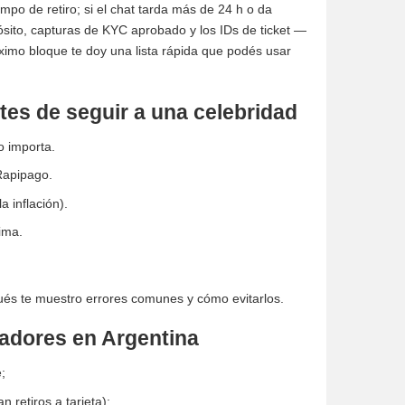
mpo de retiro; si el chat tarda más de 24 h o da
ito, capturas de KYC aprobado y los IDs de ticket —
imo bloque te doy una lista rápida que podés usar
tes de seguir a una celebridad
o importa.
Rapipago.
 inflación).
ima.
pués te muestro errores comunes y cómo evitarlos.
adores en Argentina
e;
n retiros a tarjeta);