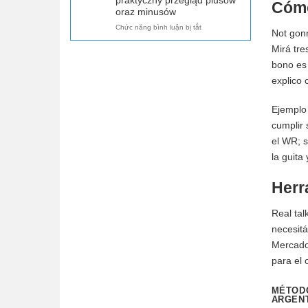
praktyczny przegląd plusów
Cómo
reputación
players
oraz minusów
del
should
ở
Chức năng bình luận bị tắt
sitio
know
Not gonn
Pan
en
Mirá tre
Casino
ES:
w
pros,
bono es 
PL:
contras
explico 
ocena
y
marki,
qué
reputacja
conviene
Ejemplo 
graczy
revisar
cumplir 
i
praktyczny
el WR; s
przegląd
la guita 
plusów
oraz
minusów
Herr
Real tal
necesitá
Mercado 
para el 
MÉTOD
ARGENT