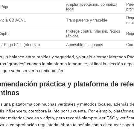
Amplia aceptación, confianza
Pued
 Pago
local
pro
Requ
rencia CBU/CVU
Transparente y trazable
rete
Protege contra inflación, retiros
ripto
Requ
rápidos
/ Pago Fácil (efectivo)
Accesible en kioscos
Comi
s un balance entre rapidez y seguridad, yo suelo alternar Mercado Pa
iros “grandes” cuando la plataforma lo permite; al final la elección depe
o que vamos a ver a continuación.
mendación práctica y plataforma de refe
ntinos
s una plataforma con muchas verticales y métodos locales, además de 
uís influencers, corroborá la info por tu cuenta. Por ejemplo, platafor
istar métodos locales y cripto, pero recordá siempre leer T&C y verificar
a la comprobación regulatoria. Ahora te señalo cómo chequear soporte