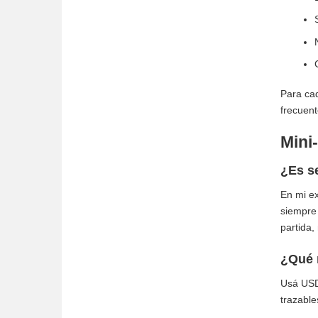
Para cad
frecuent
Mini
¿Es s
En mi ex
siempre 
partida, 
¿Qué 
Usá USD
trazable