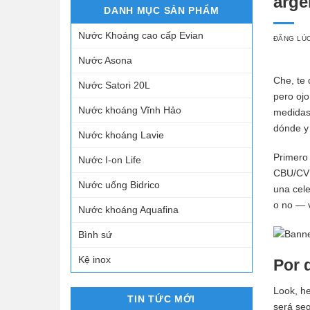
arge
DANH MỤC SẢN PHẨM
Nước Khoáng cao cấp Evian
ĐĂNG LÚ
Nước Asona
Che, te 
Nước Satori 20L
pero ojo
Nước khoáng Vĩnh Hảo
medidas 
dónde y 
Nước khoáng Lavie
Primero 
Nước I-on Life
CBU/CVU 
Nước uống Bidrico
una cele
o no — 
Nước khoáng Aquafina
Bình sứ
Kệ inox
Por 
Look, he
TIN TỨC MỚI
será seg