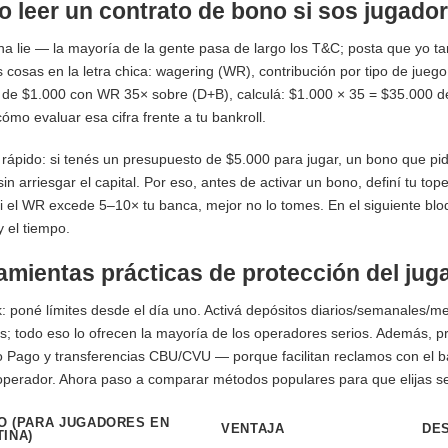
 leer un contrato de bono si sos jugador
a lie — la mayoría de la gente pasa de largo los T&C; posta que yo t
s cosas en la letra chica: wagering (WR), contribución por tipo de jueg
de $1.000 con WR 35× sobre (D+B), calculá: $1.000 × 35 = $35.000 de ro
cómo evaluar esa cifra frente a tu bankroll.
rápido: si tenés un presupuesto de $5.000 para jugar, un bono que pide 
sin arriesgar el capital. Por eso, antes de activar un bono, definí tu t
i el WR excede 5–10× tu banca, mejor no lo tomes. En el siguiente bl
y el tiempo.
amientas prácticas de protección del jug
k: poné límites desde el día uno. Activá depósitos diarios/semanales/me
s; todo eso lo ofrecen la mayoría de los operadores serios. Además, 
Pago y transferencias CBU/CVU — porque facilitan reclamos con el ba
operador. Ahora paso a comparar métodos populares para que elijas se
O (PARA JUGADORES EN
VENTAJA
DE
INA)