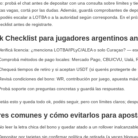
o: probá el chat antes de depositar con una consulta sobre límites y tie
as vagas, cortá por las dudas. Además, guardá comprobantes de depós
podés escalar a LOTBA o a la autoridad según corresponda. En el próx
cklist antes de registrarte.
k Checklist para jugadores argentinos an
Verificá licencia: ¿menciona LOTBA/IPLyC/ALEA o solo Curaçao? — es
Comprobá métodos de pago locales: Mercado Pago, CBU/CVU, Ualá, 
Chequeá tiempos de retiro y si aceptan USDT (si querés protegerte de la
Revisá condiciones del bono: WR, contribución por juego, apuesta máx
Probá soporte con preguntas concretas y guardá las respuestas.
etás esto y queda todo ok, podés seguir, pero con límites claros; des
res comunes y cómo evitarlos para apost
No leer la letra chica del bono y quedar atado a un rollover inalcanzabl
Depositar por tarjetas sin confirmar política de retirada (a veces bloquea