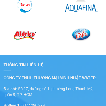
THÔNG TIN LIÊN HỆ
CÔNG TY TNHH THƯƠNG MẠI MINH NHẬT WATER
Địa chỉ:
Số 17, đường số 1, phường Long Thạnh Mỹ,
quận 9, TP. HCM
Hotline 1:
0377 290 979