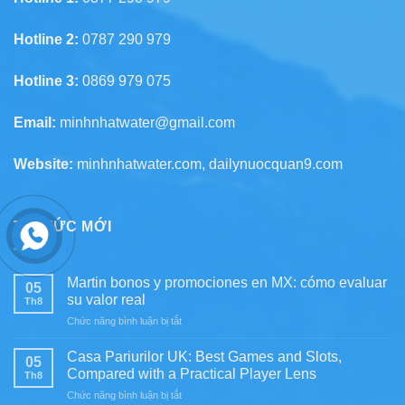
Hotline 2:
0787 290 979
Hotline 3:
0869 979 075
Email:
minhnhatwater@gmail.com
Website:
minhnhatwater.com, dailynuocquan9.com
TIN TỨC MỚI
Martin bonos y promociones en MX: cómo evaluar
05
su valor real
Th8
ở
Chức năng bình luận bị tắt
Martin
bonos
Casa Pariurilor UK: Best Games and Slots,
05
y
Compared with a Practical Player Lens
Th8
promociones
ở
Chức năng bình luận bị tắt
en