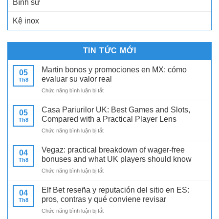
Bình sứ
Kệ inox
TIN TỨC MỚI
Martin bonos y promociones en MX: cómo
05
evaluar su valor real
Th8
ở
Chức năng bình luận bị tắt
Martin
bonos
Casa Pariurilor UK: Best Games and Slots,
05
y
Compared with a Practical Player Lens
Th8
promociones
ở
Chức năng bình luận bị tắt
en
Casa
MX:
Pariurilor
cómo
Vegaz: practical breakdown of wager-free
04
UK:
evaluar
bonuses and what UK players should know
Th8
Best
su
ở
Chức năng bình luận bị tắt
Games
valor
Vegaz:
and
real
practical
Slots,
Elf Bet reseña y reputación del sitio en ES:
04
breakdown
Compared
pros, contras y qué conviene revisar
Th8
of
with
ở
Chức năng bình luận bị tắt
wager-
a
Elf