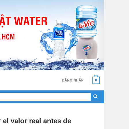
0
ĐĂNG NHẬP
l valor real antes de