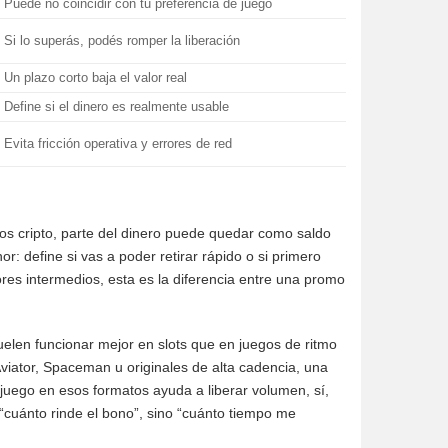
Puede no coincidir con tu preferencia de juego
Si lo superás, podés romper la liberación
Un plazo corto baja el valor real
Define si el dinero es realmente usable
Evita fricción operativa y errores de red
s
os cripto, parte del dinero puede quedar como saldo
: define si vas a poder retirar rápido o si primero
es intermedios, esta es la diferencia entre una promo
uelen funcionar mejor en slots que en juegos de ritmo
viator, Spaceman u originales de alta cadencia, una
uego en esos formatos ayuda a liberar volumen, sí,
“cuánto rinde el bono”, sino “cuánto tiempo me