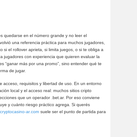
s quedarse en el número grande y no leer el
volvió una referencia práctica para muchos jugadores,
 el rollover aprieta, si limita juegos, o si te obliga a
a jugadores con experiencia que quieren evaluar la
o es “ganar más por una promo”, sino entender qué te
rma de jugar.
re acceso, requisitos y libertad de uso. En un entorno
ión local y el acceso real: muchos sitios cripto
tecciones que un operador .bet.ar. Por eso conviene
uye y cuánto riesgo práctico agrega. Si querés
://cryptocasino-ar.com
suele ser el punto de partida para