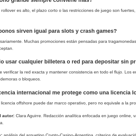
l rollover es alto, el plazo corto o las restricciones de juego son fue
bonos sirven igual para slots y crash games?
sariamente. Muchas promociones están pensadas para tragamonedas y 
aceptan.
 usar cualquier billetera o red para depositar sin 
 verificar la red exacta y mantener consistencia en todo el flujo. Los 
 demoras o bloqueos.
cencia internacional me protege como una licencia l
licencia offshore puede dar marco operativo, pero no equivale a la pr
l autor:
Clara Aguirre. Redacción analítica enfocada en juego online, v
a.
:
análisis del arquetipo Crypto-Casino-Argentina, criterios de evaluac