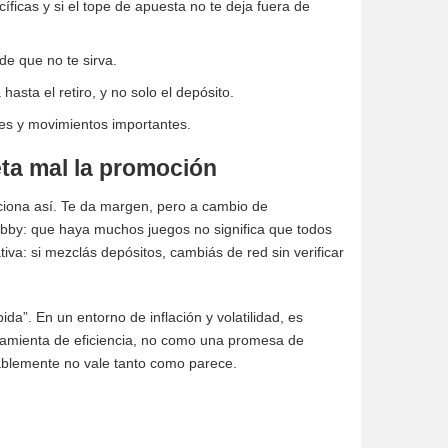
ficas y si el tope de apuesta no te deja fuera de
de que no te sirva.
hasta el retiro, y no solo el depósito.
es y movimientos importantes.
eta mal la promoción
nciona así. Te da margen, pero a cambio de
obby: que haya muchos juegos no significa que todos
tiva: si mezclás depósitos, cambiás de red sin verificar
a”. En un entorno de inflación y volatilidad, es
ramienta de eficiencia, no como una promesa de
bablemente no vale tanto como parece.