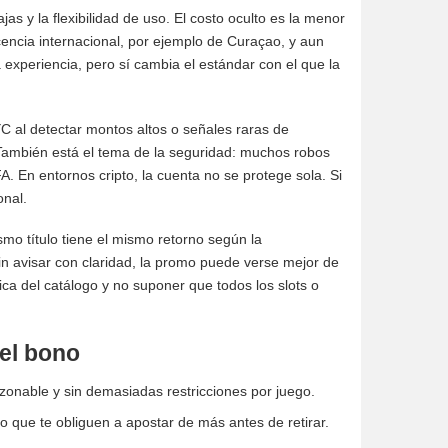
jas y la flexibilidad de uso. El costo oculto es la menor
cencia internacional, por ejemplo de Curaçao, y aun
a experiencia, pero sí cambia el estándar con el que la
C al detectar montos altos o señales raras de
También está el tema de la seguridad: muchos robos
A. En entornos cripto, la cuenta no se protege sola. Si
onal.
smo título tiene el mismo retorno según la
sin avisar con claridad, la promo puede verse mejor de
ica del catálogo y no suponer que todos los slots o
 el bono
zonable y sin demasiadas restricciones por juego.
 que te obliguen a apostar de más antes de retirar.