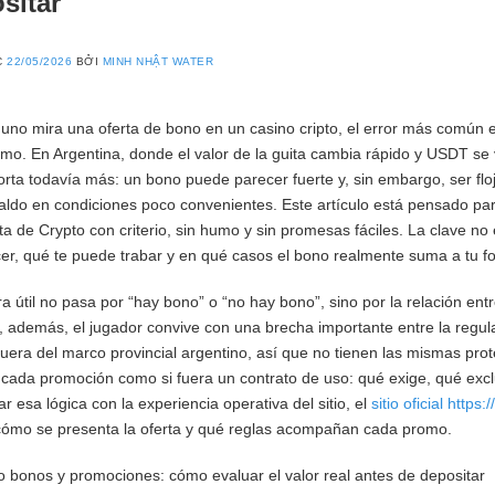
sitar
C
22/05/2026
BỞI
MINH NHẬT WATER
no mira una oferta de bono en un casino cripto, el error más común e
o. En Argentina, donde el valor de la guita cambia rápido y USDT se 
rta todavía más: un bono puede parecer fuerte y, sin embargo, ser flojo si
ldo en condiciones poco convenientes. Este artículo está pensado par
a de Crypto con criterio, sin humo y sin promesas fáciles. La clave n
er, qué te puede trabar y en qué casos el bono realmente suma a tu fo
ra útil no pasa por “hay bono” o “no hay bono”, sino por la relación ent
, además, el jugador convive con una brecha importante entre la regulac
uera del marco provincial argentino, así que no tienen las mismas pro
 cada promoción como si fuera un contrato de uso: qué exige, qué excl
ar esa lógica con la experiencia operativa del sitio, el
sitio oficial https
 cómo se presenta la oferta y qué reglas acompañan cada promo.