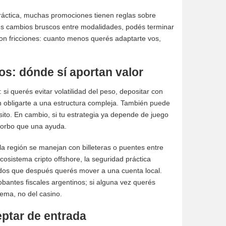
práctica, muchas promociones tienen reglas sobre
cés cambios bruscos entre modalidades, podés terminar
on fricciones: cuanto menos querés adaptarte vos,
s: dónde sí aportan valor
si querés evitar volatilidad del peso, depositar con
obligarte a una estructura compleja. También puede
ósito. En cambio, si tu estrategia ya depende de juego
torbo que una ayuda.
a región se manejan con billeteras o puentes entre
cosistema cripto offshore, la seguridad práctica
ndos que después querés mover a una cuenta local.
antes fiscales argentinos; si alguna vez querés
tema, no del casino.
eptar de entrada