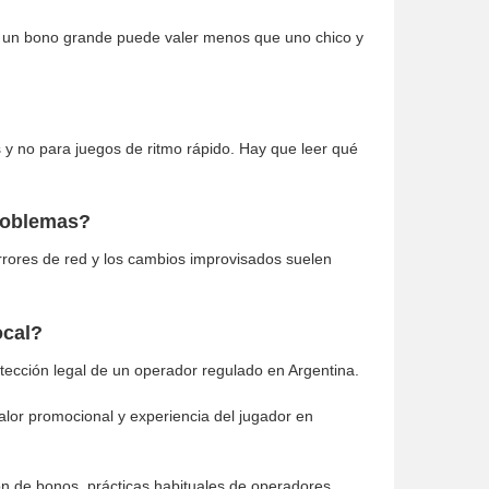
rtes, un bono grande puede valer menos que uno chico y
no para juegos de ritmo rápido. Hay que leer qué
problemas?
errores de red y los cambios improvisados suelen
ocal?
otección legal de un operador regulado en Argentina.
alor promocional y experiencia del jugador en
ión de bonos, prácticas habituales de operadores