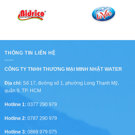
THÔNG TIN LIÊN HỆ
CÔNG TY TNHH THƯƠNG MẠI MINH NHẬT WATER
Địa chỉ:
Số 17, đường số 1, phường Long Thạnh Mỹ,
quận 9, TP. HCM
Hotline 1:
0377 290 979
Hotline 2:
0787 290 979
Hotline 3:
0869 979 075