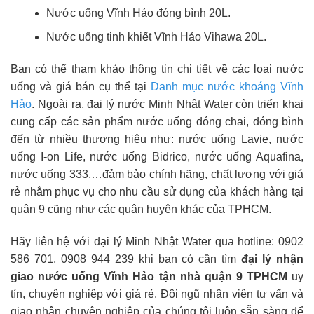
Nước uống Vĩnh Hảo đóng bình 20L.
Nước uống tinh khiết Vĩnh Hảo Vihawa 20L.
Bạn có thể tham khảo thông tin chi tiết về các loại nước
uống và giá bán cụ thể tại
Danh mục nước khoáng Vĩnh
Hảo
.
Ngoài ra, đại lý nước Minh Nhật Water còn triển khai
cung cấp các sản phẩm nước uống đóng chai, đóng bình
đến từ nhiều thương hiệu như: nước uống Lavie, nước
uống I-on Life, nước uống Bidrico, nước uống Aquafina,
nước uống 333,…đảm bảo chính hãng, chất lượng với giá
rẻ nhằm phục vụ cho nhu cầu sử dụng của khách hàng tại
quận 9 cũng như các quận huyện khác của TPHCM.
Hãy liên hệ với đại lý Minh Nhật Water qua hotline:
0902
586 701, 0908 944 239
khi bạn có cần tìm
đại lý nhận
giao nước uống Vĩnh Hảo tận nhà quận 9 TPHCM
uy
tín, chuyên nghiệp với giá rẻ. Đội ngũ nhân viên tư vấn và
giao nhận chuyên nghiệp của chúng tôi luôn sẵn sàng để