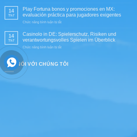
One:
pratica
Value,
Practical
al
Play Fortuna bonos y promociones en MX:
Payments,
14
Guide
mobile
evaluación práctica para jugadores exigentes
and
Th7
to
e
Practical
ở
Chức năng bình luận bị tắt
Player
ai
Use
Play
Safety
pagamenti
Fortuna
and
Casinolo in DE: Spielerschutz, Risiken und
da
14
bonos
Responsible
verantwortungsvolles Spielen im Überblick
leggere
Th7
y
Gambling
prima
ở
Chức năng bình luận bị tắt
promociones
di
Casinolo
en
iscriversi
in
MX:
DE:
KẾT NỐI VỚI CHÚNG TÔI
evaluación
Spielerschutz,
práctica
Risiken
para
und
jugadores
verantwortungsvolles
exigentes
Spielen
im
Überblick