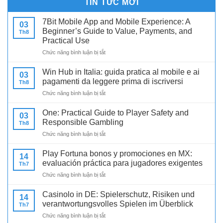
TIN TỨC MỚI
7Bit Mobile App and Mobile Experience: A
03
Beginner’s Guide to Value, Payments, and
Th8
Practical Use
ở
Chức năng bình luận bị tắt
7Bit
Mobile
Win Hub in Italia: guida pratica al mobile e ai
03
App
pagamenti da leggere prima di iscriversi
Th8
and
ở
Chức năng bình luận bị tắt
Mobile
Win
Experience:
Hub
A
One: Practical Guide to Player Safety and
03
in
Beginner’s
Responsible Gambling
Th8
Italia:
Guide
ở
Chức năng bình luận bị tắt
guida
to
One:
pratica
Value,
Practical
al
Play Fortuna bonos y promociones en MX:
Payments,
14
Guide
mobile
evaluación práctica para jugadores exigentes
and
Th7
to
e
Practical
ở
Chức năng bình luận bị tắt
Player
ai
Use
Play
Safety
pagamenti
Fortuna
and
Casinolo in DE: Spielerschutz, Risiken und
da
14
bonos
Responsible
verantwortungsvolles Spielen im Überblick
leggere
Th7
y
Gambling
prima
ở
Chức năng bình luận bị tắt
promociones
di