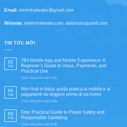
Email:
minhnhatwater@gmail.com
Website:
minhnhatwater.com, dailynuocquan9.com
TIN TỨC MỚI
7Bit Mobile App and Mobile Experience: A
03
Beginner’s Guide to Value, Payments, and
Th8
Practical Use
ở
Chức năng bình luận bị tắt
7Bit
Mobile
Win Hub in Italia: guida pratica al mobile e ai
03
App
pagamenti da leggere prima di iscriversi
Th8
and
ở
Chức năng bình luận bị tắt
Mobile
Win
Experience:
Hub
A
One: Practical Guide to Player Safety and
03
in
Beginner’s
Responsible Gambling
Th8
Italia:
Guide
ở
Chức năng bình luận bị tắt
guida
to