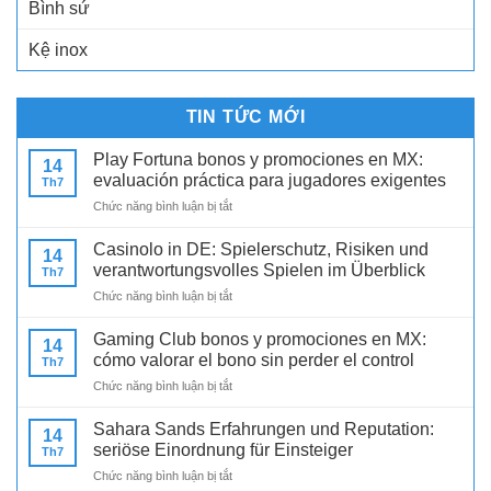
Bình sứ
Kệ inox
TIN TỨC MỚI
Play Fortuna bonos y promociones en MX:
14
evaluación práctica para jugadores exigentes
Th7
ở
Chức năng bình luận bị tắt
Play
Fortuna
Casinolo in DE: Spielerschutz, Risiken und
14
bonos
verantwortungsvolles Spielen im Überblick
Th7
y
ở
Chức năng bình luận bị tắt
promociones
Casinolo
en
in
MX:
Gaming Club bonos y promociones en MX:
14
DE:
evaluación
cómo valorar el bono sin perder el control
Th7
Spielerschutz,
práctica
ở
Chức năng bình luận bị tắt
Risiken
para
Gaming
und
jugadores
Club
verantwortungsvolles
Sahara Sands Erfahrungen und Reputation:
exigentes
14
bonos
Spielen
seriöse Einordnung für Einsteiger
Th7
y
im
ở
Chức năng bình luận bị tắt
promociones
Überblick