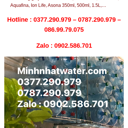
Aquafina, Ion Life, Asona 350ml, 500ml, 1.5L,…
Hotline : 0377.290.979 – 0787.290.979 –
086.99.79.075
Zalo : 0902.586.701