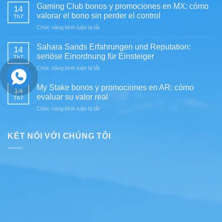
in
MX:
Gaming Club bonos y promociones en MX: cómo
14
DE:
evaluación
valorar el bono sin perder el control
Th7
Spielerschutz,
práctica
ở
Chức năng bình luận bị tắt
Risiken
para
Gaming
und
jugadores
Club
verantwortungsvolles
Sahara Sands Erfahrungen und Reputation:
exigentes
14
bonos
Spielen
seriöse Einordnung für Einsteiger
Th7
y
im
ở
Chức năng bình luận bị tắt
promociones
Überblick
Sahara
en
Sands
MX:
My Stake bonos y promociones en AR: cómo
14
Erfahrungen
cómo
evaluar su valor real
Th7
und
valorar
ở
Chức năng bình luận bị tắt
Reputation:
el
My
seriöse
bono
Stake
Einordnung
sin
bonos
KẾT NỐI VỚI CHÚNG TÔI
für
perder
y
Einsteiger
el
promociones
control
en
AR:
cómo
evaluar
su
valor
real