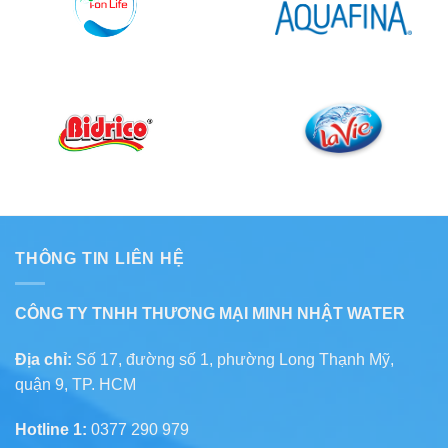
THÔNG TIN LIÊN HỆ
CÔNG TY TNHH THƯƠNG MẠI MINH NHẬT WATER
Địa chỉ:
Số 17, đường số 1, phường Long Thạnh Mỹ,
quận 9, TP. HCM
Hotline 1:
0377 290 979