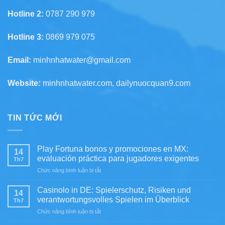
Hotline 2:
0787 290 979
Hotline 3:
0869 979 075
Email:
minhnhatwater@gmail.com
Website:
minhnhatwater.com, dailynuocquan9.com
TIN TỨC MỚI
Play Fortuna bonos y promociones en MX:
14
evaluación práctica para jugadores exigentes
Th7
ở
Chức năng bình luận bị tắt
Play
Fortuna
Casinolo in DE: Spielerschutz, Risiken und
14
bonos
verantwortungsvolles Spielen im Überblick
Th7
y
ở
Chức năng bình luận bị tắt
promociones
Casinolo
en