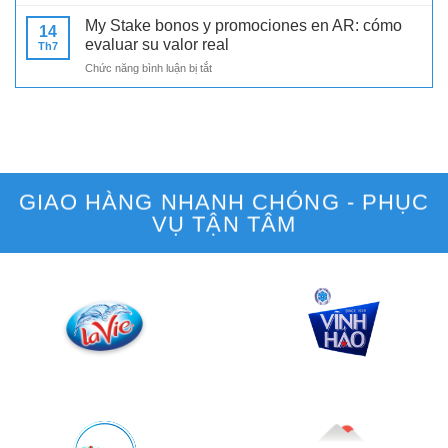
Sahara
en
Sands
MX:
My Stake bonos y promociones en AR: cómo
14
Erfahrungen
cómo
evaluar su valor real
Th7
und
valorar
ở
Chức năng bình luận bị tắt
Reputation:
el
My
seriöse
bono
Stake
Einordnung
sin
bonos
für
perder
y
Einsteiger
el
promociones
control
en
AR:
GIAO HÀNG NHANH CHÓNG - PHỤC
cómo
VỤ TẬN TÂM
evaluar
su
valor
real