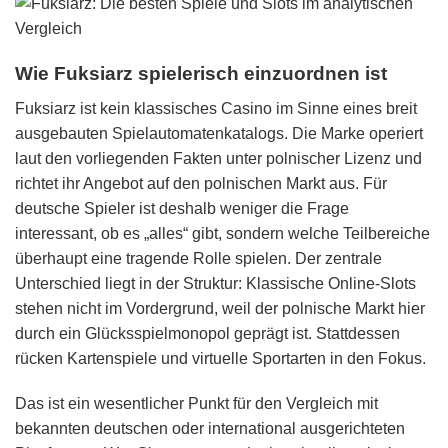
Wie Fuksiarz spielerisch einzuordnen ist
Fuksiarz ist kein klassisches Casino im Sinne eines breit
ausgebauten Spielautomatenkatalogs. Die Marke operiert
laut den vorliegenden Fakten unter polnischer Lizenz und
richtet ihr Angebot auf den polnischen Markt aus. Für
deutsche Spieler ist deshalb weniger die Frage
interessant, ob es „alles“ gibt, sondern welche Teilbereiche
überhaupt eine tragende Rolle spielen. Der zentrale
Unterschied liegt in der Struktur: Klassische Online-Slots
stehen nicht im Vordergrund, weil der polnische Markt hier
durch ein Glücksspielmonopol geprägt ist. Stattdessen
rücken Kartenspiele und virtuelle Sportarten in den Fokus.
Das ist ein wesentlicher Punkt für den Vergleich mit
bekannten deutschen oder international ausgerichteten