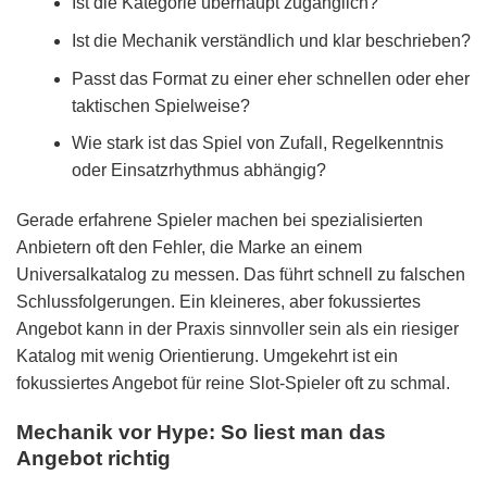
Ist die Kategorie überhaupt zugänglich?
Ist die Mechanik verständlich und klar beschrieben?
Passt das Format zu einer eher schnellen oder eher
taktischen Spielweise?
Wie stark ist das Spiel von Zufall, Regelkenntnis
oder Einsatzrhythmus abhängig?
Gerade erfahrene Spieler machen bei spezialisierten
Anbietern oft den Fehler, die Marke an einem
Universalkatalog zu messen. Das führt schnell zu falschen
Schlussfolgerungen. Ein kleineres, aber fokussiertes
Angebot kann in der Praxis sinnvoller sein als ein riesiger
Katalog mit wenig Orientierung. Umgekehrt ist ein
fokussiertes Angebot für reine Slot-Spieler oft zu schmal.
Mechanik vor Hype: So liest man das
Angebot richtig