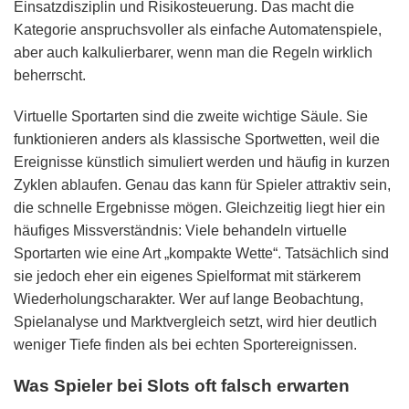
Einsatzdisziplin und Risikosteuerung. Das macht die
Kategorie anspruchsvoller als einfache Automatenspiele,
aber auch kalkulierbarer, wenn man die Regeln wirklich
beherrscht.
Virtuelle Sportarten sind die zweite wichtige Säule. Sie
funktionieren anders als klassische Sportwetten, weil die
Ereignisse künstlich simuliert werden und häufig in kurzen
Zyklen ablaufen. Genau das kann für Spieler attraktiv sein,
die schnelle Ergebnisse mögen. Gleichzeitig liegt hier ein
häufiges Missverständnis: Viele behandeln virtuelle
Sportarten wie eine Art „kompakte Wette“. Tatsächlich sind
sie jedoch eher ein eigenes Spielformat mit stärkerem
Wiederholungscharakter. Wer auf lange Beobachtung,
Spielanalyse und Marktvergleich setzt, wird hier deutlich
weniger Tiefe finden als bei echten Sportereignissen.
Was Spieler bei Slots oft falsch erwarten