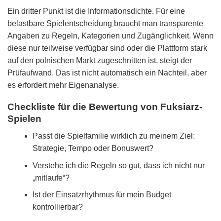
Ein dritter Punkt ist die Informationsdichte. Für eine
belastbare Spielentscheidung braucht man transparente
Angaben zu Regeln, Kategorien und Zugänglichkeit. Wenn
diese nur teilweise verfügbar sind oder die Plattform stark
auf den polnischen Markt zugeschnitten ist, steigt der
Prüfaufwand. Das ist nicht automatisch ein Nachteil, aber
es erfordert mehr Eigenanalyse.
Checkliste für die Bewertung von Fuksiarz-
Spielen
Passt die Spielfamilie wirklich zu meinem Ziel:
Strategie, Tempo oder Bonuswert?
Verstehe ich die Regeln so gut, dass ich nicht nur
„mitlaufe“?
Ist der Einsatzrhythmus für mein Budget
kontrollierbar?