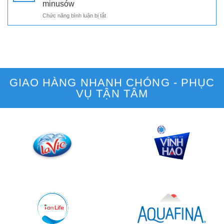
what
minusów
reputación
UK
ở
Chức năng bình luận bị tắt
del
players
Pan
sitio
should
Casino
en
know
w
ES:
PL:
pros,
ocena
contras
marki,
y
reputacja
qué
GIAO HÀNG NHANH CHÓNG - PHỤC
graczy
conviene
VỤ TẬN TÂM
i
revisar
praktyczny
przegląd
plusów
oraz
minusów