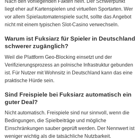
Nach den vorliegenden Fakten nein. Der Schwerpunkt
liegt eher auf Kartenspielen und virtuellen Sportarten. Wer
vor allem Spielautomatenspiele sucht, sollte das Angebot
nicht mit einem typischen Slot-Casino verwechseln.
Warum ist Fuksiarz für Spieler in Deutschland
schwerer zugänglich?
Weil die Plattform Geo-Blocking einsetzt und der
Verifizierungsprozess an polnische Infrastruktur gebunden
ist. Für Nutzer mit Wohnsitz in Deutschland kann das eine
praktische Hürde sein.
Sind Freispiele bei Fuksiarz automatisch ein
guter Deal?
Nicht automatisch. Freispiele sind nur sinnvoll, wenn die
Bedingungen, die Spielbeiträge und mögliche
Einschränkungen sauber geprüft werden. Der Nennwert ist
weniger wichtig als die tatsächliche Nutzbarkeit.