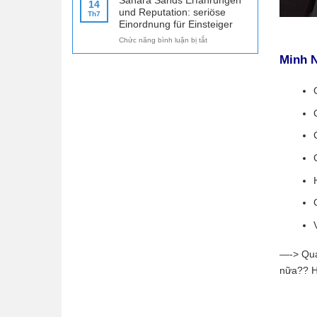
Sahara Sands Erfahrungen
14
bonos
Überblick
und Reputation: seriöse
Th7
y
Einordnung für Einsteiger
promociones
ở
Chức năng bình luận bị tắt
en
Sahara
MX:
Minh N
Sands
cómo
Erfahrungen
valorar
und
el
Reputation:
bono
seriöse
sin
Einordnung
perder
für
el
Einsteiger
control
—-> Quá
nữa?? Hã