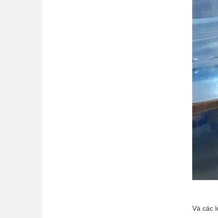
Và các 