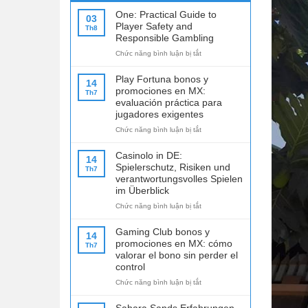
One: Practical Guide to
03
Player Safety and
Th8
Responsible Gambling
ở
Chức năng bình luận bị tắt
One:
Practical
Play Fortuna bonos y
14
Guide
promociones en MX:
Th7
to
evaluación práctica para
Player
jugadores exigentes
Safety
ở
Chức năng bình luận bị tắt
and
Play
Responsible
Fortuna
Gambling
Casinolo in DE:
14
bonos
Spielerschutz, Risiken und
Th7
y
verantwortungsvolles Spielen
promociones
im Überblick
en
ở
Chức năng bình luận bị tắt
MX:
Casinolo
evaluación
in
práctica
Gaming Club bonos y
14
DE:
para
promociones en MX: cómo
Th7
Spielerschutz,
jugadores
valorar el bono sin perder el
Risiken
exigentes
control
und
ở
Chức năng bình luận bị tắt
verantwortungsvolles
Gaming
Spielen
Club
im