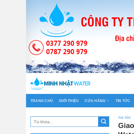
Skip
to
content
TRANG CHỦ
GIỚI THIỆU
CỬA HÀNG
TIN TỨC
TIN TỨC
Giao