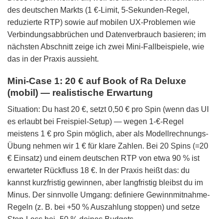
des deutschen Markts (1 €-Limit, 5-Sekunden-Regel,
reduzierte RTP) sowie auf mobilen UX-Problemen wie
Verbindungsabbrüchen und Datenverbrauch basieren; im
nächsten Abschnitt zeige ich zwei Mini-Fallbeispiele, wie
das in der Praxis aussieht.
Mini-Case 1: 20 € auf Book of Ra Deluxe
(mobil) — realistische Erwartung
Situation: Du hast 20 €, setzt 0,50 € pro Spin (wenn das UI
es erlaubt bei Freispiel-Setup) — wegen 1-€-Regel
meistens 1 € pro Spin möglich, aber als Modellrechnungs-
Übung nehmen wir 1 € für klare Zahlen. Bei 20 Spins (=20
€ Einsatz) und einem deutschen RTP von etwa 90 % ist
erwarteter Rückfluss 18 €. In der Praxis heißt das: du
kannst kurzfristig gewinnen, aber langfristig bleibst du im
Minus. Der sinnvolle Umgang: definiere Gewinnmitnahme-
Regeln (z. B. bei +50 % Auszahlung stoppen) und setze