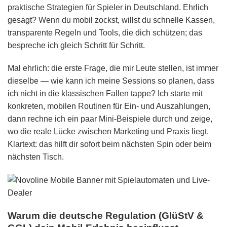
praktische Strategien für Spieler in Deutschland. Ehrlich
gesagt? Wenn du mobil zockst, willst du schnelle Kassen,
transparente Regeln und Tools, die dich schützen; das
bespreche ich gleich Schritt für Schritt.
Mal ehrlich: die erste Frage, die mir Leute stellen, ist immer
dieselbe — wie kann ich meine Sessions so planen, dass
ich nicht in die klassischen Fallen tappe? Ich starte mit
konkreten, mobilen Routinen für Ein- und Auszahlungen,
dann rechne ich ein paar Mini-Beispiele durch und zeige,
wo die reale Lücke zwischen Marketing und Praxis liegt.
Klartext: das hilft dir sofort beim nächsten Spin oder beim
nächsten Tisch.
Warum die deutsche Regulation (GlüStV &