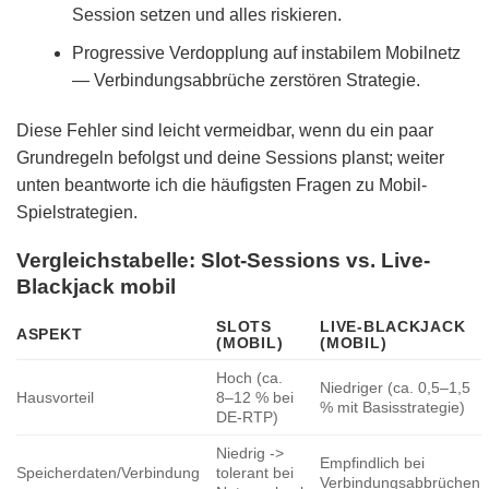
Session setzen und alles riskieren.
Progressive Verdopplung auf instabilem Mobilnetz
— Verbindungsabbrüche zerstören Strategie.
Diese Fehler sind leicht vermeidbar, wenn du ein paar
Grundregeln befolgst und deine Sessions planst; weiter
unten beantworte ich die häufigsten Fragen zu Mobil-
Spielstrategien.
Vergleichstabelle: Slot-Sessions vs. Live-
Blackjack mobil
SLOTS
LIVE-BLACKJACK
ASPEKT
(MOBIL)
(MOBIL)
Hoch (ca.
Niedriger (ca. 0,5–1,5
Hausvorteil
8–12 % bei
% mit Basisstrategie)
DE-RTP)
Niedrig ->
Empfindlich bei
Speicherdaten/Verbindung
tolerant bei
Verbindungsabbrüchen