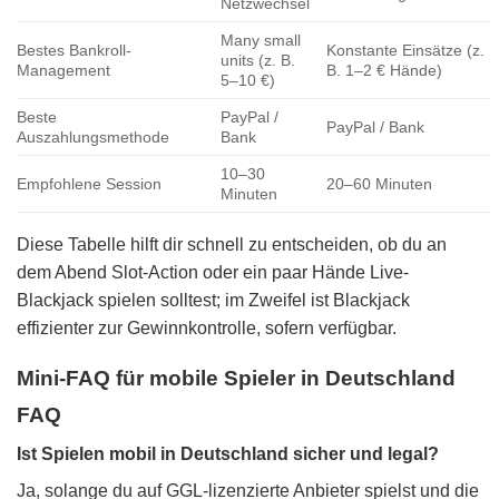
Netzwechsel
Many small
Bestes Bankroll-
Konstante Einsätze (z.
units (z. B.
Management
B. 1–2 € Hände)
5–10 €)
Beste
PayPal /
PayPal / Bank
Auszahlungsmethode
Bank
10–30
Empfohlene Session
20–60 Minuten
Minuten
Diese Tabelle hilft dir schnell zu entscheiden, ob du an
dem Abend Slot-Action oder ein paar Hände Live-
Blackjack spielen solltest; im Zweifel ist Blackjack
effizienter zur Gewinnkontrolle, sofern verfügbar.
Mini-FAQ für mobile Spieler in Deutschland
FAQ
Ist Spielen mobil in Deutschland sicher und legal?
Ja, solange du auf GGL-lizenzierte Anbieter spielst und die