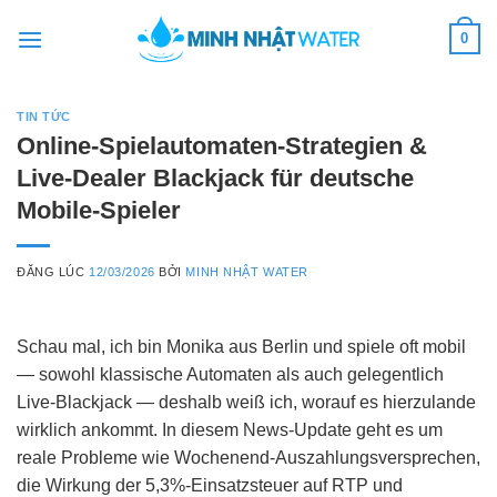
Skip
0
to
content
TIN TỨC
Online-Spielautomaten-Strategien &
Live-Dealer Blackjack für deutsche
Mobile-Spieler
ĐĂNG LÚC
12/03/2026
BỞI
MINH NHẬT WATER
Schau mal, ich bin Monika aus Berlin und spiele oft mobil
— sowohl klassische Automaten als auch gelegentlich
Live-Blackjack — deshalb weiß ich, worauf es hierzulande
wirklich ankommt. In diesem News-Update geht es um
reale Probleme wie Wochenend-Auszahlungsversprechen,
die Wirkung der 5,3%-Einsatzsteuer auf RTP und