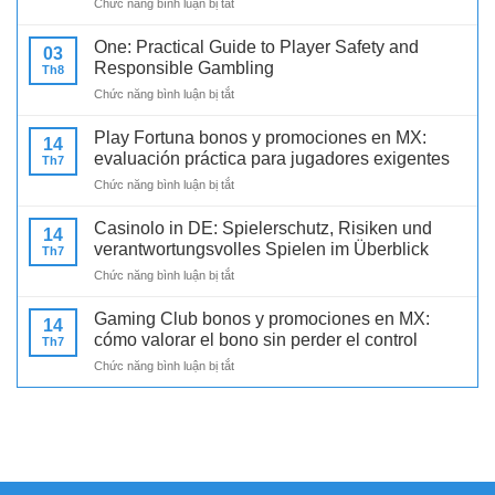
ở
Chức năng bình luận bị tắt
Win
Hub
One: Practical Guide to Player Safety and
03
in
Responsible Gambling
Th8
Italia:
ở
Chức năng bình luận bị tắt
guida
One:
pratica
Practical
al
Play Fortuna bonos y promociones en MX:
14
Guide
mobile
evaluación práctica para jugadores exigentes
Th7
to
e
ở
Chức năng bình luận bị tắt
Player
ai
Play
Safety
pagamenti
Fortuna
and
Casinolo in DE: Spielerschutz, Risiken und
da
14
bonos
Responsible
verantwortungsvolles Spielen im Überblick
leggere
Th7
y
Gambling
prima
ở
Chức năng bình luận bị tắt
promociones
di
Casinolo
en
iscriversi
in
MX:
Gaming Club bonos y promociones en MX:
14
DE:
evaluación
cómo valorar el bono sin perder el control
Th7
Spielerschutz,
práctica
ở
Chức năng bình luận bị tắt
Risiken
para
Gaming
und
jugadores
Club
verantwortungsvolles
exigentes
bonos
Spielen
y
im
promociones
Überblick
en