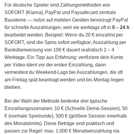
Für deutsche Spieler sind Zahlungsmethoden wie
SOFORT (Klarna), PayPal und Paysafecard zentrale
Bausteine — nutze auf mobilen Geräten bevorzugt PayPal
für schnelle Auszahlungen, weil sie werktags oft in
0 – 24 h
bearbeitet werden. Beispiel: Wenn du 20 € einzahlst per
SOFORT, sind die Spins sofort verfügbar; Auszahlung per
Banküberweisung von 100 € dauert realistisch 2 – 4
Werktage. Ein Tipp aus Erfahrung: verifiziere dein Konto
per Video-Ident vor der ersten Einzahlung, dann
vermeidest du Weekend-Lags bei Auszahlungen, die oft
am Freitag spät beantragt werden und bis Montag liegen
bleiben.
Bei der Wahl der Methode bedenke drei typische
Einzahlungsszenarien: 10 € (Schnelle Demo-Session), 50
€ (normale Spielrunde), 500 € (größere Session innerhalb
des Monatslimits). Diese Beträge sind praktisch und
passen zur Regel: max. 1.000 € Monatseinzahlung via