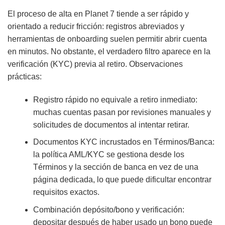
El proceso de alta en Planet 7 tiende a ser rápido y
orientado a reducir fricción: registros abreviados y
herramientas de onboarding suelen permitir abrir cuenta
en minutos. No obstante, el verdadero filtro aparece en la
verificación (KYC) previa al retiro. Observaciones
prácticas:
Registro rápido no equivale a retiro inmediato:
muchas cuentas pasan por revisiones manuales y
solicitudes de documentos al intentar retirar.
Documentos KYC incrustados en Términos/Banca:
la política AML/KYC se gestiona desde los
Términos y la sección de banca en vez de una
página dedicada, lo que puede dificultar encontrar
requisitos exactos.
Combinación depósito/bono y verificación:
depositar después de haber usado un bono puede