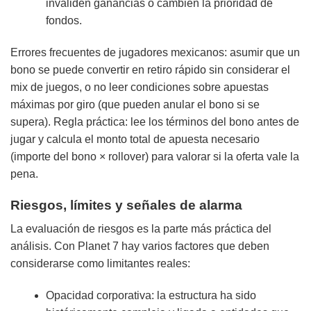
invaliden ganancias o cambien la prioridad de
fondos.
Errores frecuentes de jugadores mexicanos: asumir que un
bono se puede convertir en retiro rápido sin considerar el
mix de juegos, o no leer condiciones sobre apuestas
máximas por giro (que pueden anular el bono si se
supera). Regla práctica: lee los términos del bono antes de
jugar y calcula el monto total de apuesta necesario
(importe del bono × rollover) para valorar si la oferta vale la
pena.
Riesgos, límites y señales de alarma
La evaluación de riesgos es la parte más práctica del
análisis. Con Planet 7 hay varios factores que deben
considerarse como limitantes reales:
Opacidad corporativa: la estructura ha sido