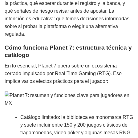
la práctica, qué esperar durante el registro y la banca, y
qué señales de riesgo revisar antes de apostar. La
intención es educativa: que tomes decisiones informadas
sobre si probar la plataforma o elegir una alternativa
regulada.
Cómo funciona Planet 7: estructura técnica y
catálogo
En lo esencial, Planet 7 opera sobre un ecosistema
cerrado impulsado por Real Time Gaming (RTG). Eso
implica varios efectos prácticos para el jugador:
Catálogo limitado: la biblioteca es monomarca RTG
y suele incluir entre 150 y 200 juegos clásicos de
tragamonedas, video póker y algunas mesas RNG.