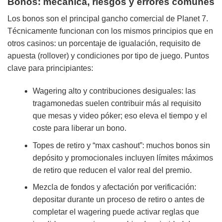
Bonos: mecánica, riesgos y errores comunes
Los bonos son el principal gancho comercial de Planet 7.
Técnicamente funcionan con los mismos principios que en
otros casinos: un porcentaje de igualación, requisito de
apuesta (rollover) y condiciones por tipo de juego. Puntos
clave para principiantes:
Wagering alto y contribuciones desiguales: las
tragamonedas suelen contribuir más al requisito
que mesas y video póker; eso eleva el tiempo y el
coste para liberar un bono.
Topes de retiro y “max cashout”: muchos bonos sin
depósito y promocionales incluyen límites máximos
de retiro que reducen el valor real del premio.
Mezcla de fondos y afectación por verificación:
depositar durante un proceso de retiro o antes de
completar el wagering puede activar reglas que