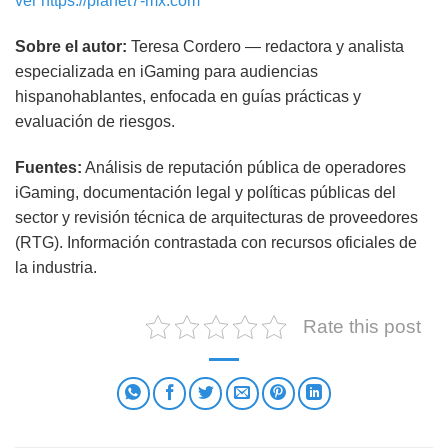
ver https://planet7-mx.com
Sobre el autor:
Teresa Cordero — redactora y analista
especializada en iGaming para audiencias
hispanohablantes, enfocada en guías prácticas y
evaluación de riesgos.
Fuentes:
Análisis de reputación pública de operadores
iGaming, documentación legal y políticas públicas del
sector y revisión técnica de arquitecturas de proveedores
(RTG). Información contrastada con recursos oficiales de
la industria.
Rate this post