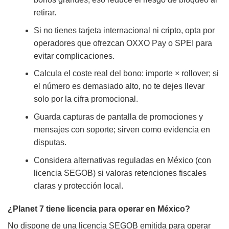
retirar.
Si no tienes tarjeta internacional ni cripto, opta por
operadores que ofrezcan OXXO Pay o SPEI para
evitar complicaciones.
Calcula el coste real del bono: importe × rollover; si
el número es demasiado alto, no te dejes llevar
solo por la cifra promocional.
Guarda capturas de pantalla de promociones y
mensajes con soporte; sirven como evidencia en
disputas.
Considera alternativas reguladas en México (con
licencia SEGOB) si valoras retenciones fiscales
claras y protección local.
¿Planet 7 tiene licencia para operar en México?
No dispone de una licencia SEGOB emitida para operar