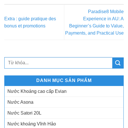
Paradise8 Mobile
Extra : guide pratique des
Experience in AU: A
bonus et promotions
Beginner’s Guide to Value,
Payments, and Practical Use
DANH MỤC SẢN PHẨM
Nước Khoáng cao cấp Evian
Nước Asona
Nước Satori 20L
Nước khoáng Vĩnh Hảo