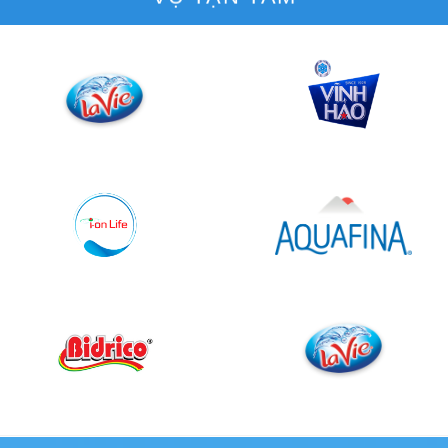
praktyczny
przegląd
plusów
oraz
minusów