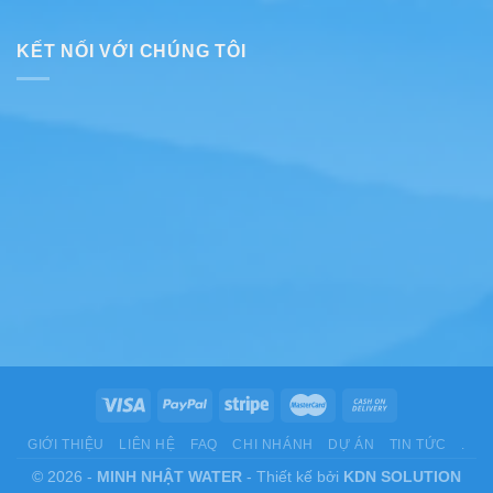
Pan
del
players
Casino
sitio
should
w
KẾT NỐI VỚI CHÚNG TÔI
en
know
PL:
ES:
ocena
pros,
marki,
contras
reputacja
y
graczy
qué
i
conviene
praktyczny
revisar
przegląd
plusów
oraz
minusów
GIỚI THIỆU
LIÊN HỆ
FAQ
CHI NHÁNH
DỰ ÁN
TIN TỨC
.
© 2026 -
MINH NHẬT WATER
- Thiết kế bởi
KDN SOLUTION