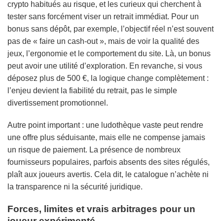
crypto habitués au risque, et les curieux qui cherchent à
tester sans forcément viser un retrait immédiat. Pour un
bonus sans dépôt, par exemple, l’objectif réel n’est souvent
pas de « faire un cash-out », mais de voir la qualité des
jeux, l’ergonomie et le comportement du site. Là, un bonus
peut avoir une utilité d’exploration. En revanche, si vous
déposez plus de 500 €, la logique change complètement :
l’enjeu devient la fiabilité du retrait, pas le simple
divertissement promotionnel.
Autre point important : une ludothèque vaste peut rendre
une offre plus séduisante, mais elle ne compense jamais
un risque de paiement. La présence de nombreux
fournisseurs populaires, parfois absents des sites régulés,
plaît aux joueurs avertis. Cela dit, le catalogue n’achète ni
la transparence ni la sécurité juridique.
Forces, limites et vrais arbitrages pour un
joueur expérimenté