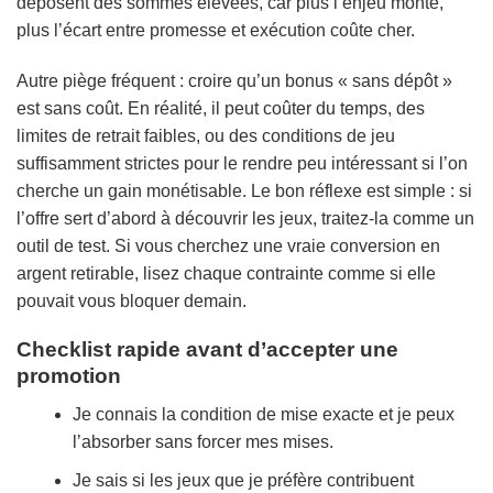
déposent des sommes élevées, car plus l’enjeu monte,
plus l’écart entre promesse et exécution coûte cher.
Autre piège fréquent : croire qu’un bonus « sans dépôt »
est sans coût. En réalité, il peut coûter du temps, des
limites de retrait faibles, ou des conditions de jeu
suffisamment strictes pour le rendre peu intéressant si l’on
cherche un gain monétisable. Le bon réflexe est simple : si
l’offre sert d’abord à découvrir les jeux, traitez-la comme un
outil de test. Si vous cherchez une vraie conversion en
argent retirable, lisez chaque contrainte comme si elle
pouvait vous bloquer demain.
Checklist rapide avant d’accepter une
promotion
Je connais la condition de mise exacte et je peux
l’absorber sans forcer mes mises.
Je sais si les jeux que je préfère contribuent