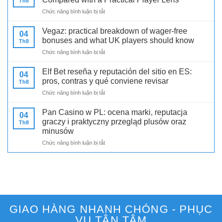
Th8
promociones
ở
Chức năng bình luận bị tắt
en
Casa
MX:
Pariurilor
cómo
Vegaz: practical breakdown of wager-free
04
UK:
evaluar
bonuses and what UK players should know
Th8
Best
su
ở
Chức năng bình luận bị tắt
Games
valor
Vegaz:
and
real
practical
Slots,
Elf Bet reseña y reputación del sitio en ES:
04
breakdown
Compared
pros, contras y qué conviene revisar
Th8
of
with
ở
Chức năng bình luận bị tắt
wager-
a
Elf
free
Practical
Bet
bonuses
Pan Casino w PL: ocena marki, reputacja
Player
04
reseña
and
graczy i praktyczny przegląd plusów oraz
Lens
Th8
y
what
minusów
reputación
UK
ở
Chức năng bình luận bị tắt
del
players
Pan
sitio
should
Casino
en
know
w
ES:
PL:
pros,
ocena
contras
marki,
y
reputacja
qué
GIAO HÀNG NHANH CHÓNG - PHỤC
graczy
conviene
VỤ TẬN TÂM
i
revisar