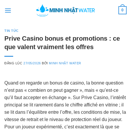
Skip
0
to
content
TIN TỨC
Prive Casino bonus et promotions : ce
que valent vraiment les offres
ĐĂNG LÚC
27/05/2026
BỞI
MINH NHẬT WATER
Quand on regarde un bonus de casino, la bonne question
n’est pas « combien on peut gagner », mais « qu’est-ce
qu’il faut accepter en échange ». Sur Prive Casino, l’intérêt
principal se lit rarement dans le chiffre affiché en vitrine ; il
se lit dans l’équilibre entre l’offre, les conditions de mise, la
vitesse de retrait et le niveau de protection réel du joueur.
Pour un joueur expérimenté, c’est exactement là que se