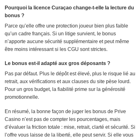
Pourquoi la licence Curaçao change-t-elle la lecture du
bonus ?
Parce qu’elle offre une protection joueur bien plus faible
qu’un cadre français. Si un litige survient, le bonus
n’apporte aucune sécurité supplémentaire et peut même
être moins intéressant si les CGU sont strictes.
Le bonus est-il adapté aux gros déposants ?
Pas par défaut. Plus le dépôt est élevé, plus le risque lié au
retrait, aux vérifications et aux clauses du site pèse lourd.
Pour un gros budget, la fiabilité prime sur la générosité
promotionnelle.
En résumé, la bonne façon de juger les bonus de Prive
Casino n’est pas de compter les pourcentages, mais
d’évaluer la friction totale : mise, retrait, clarté et sécurité. Si
l’offre vous laisse de la liberté, elle peut servir. Si elle vous