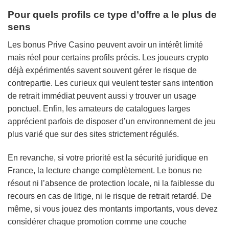
Pour quels profils ce type d’offre a le plus de
sens
Les bonus Prive Casino peuvent avoir un intérêt limité
mais réel pour certains profils précis. Les joueurs crypto
déjà expérimentés savent souvent gérer le risque de
contrepartie. Les curieux qui veulent tester sans intention
de retrait immédiat peuvent aussi y trouver un usage
ponctuel. Enfin, les amateurs de catalogues larges
apprécient parfois de disposer d’un environnement de jeu
plus varié que sur des sites strictement régulés.
En revanche, si votre priorité est la sécurité juridique en
France, la lecture change complètement. Le bonus ne
résout ni l’absence de protection locale, ni la faiblesse du
recours en cas de litige, ni le risque de retrait retardé. De
même, si vous jouez des montants importants, vous devez
considérer chaque promotion comme une couche