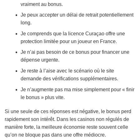
vraiment au bonus.
Je peux accepter un délai de retrait potentiellement
long.
Je comprends que la licence Curaçao offre une
protection limitée pour un joueur en France.
Je n’ai pas besoin de ce bonus pour financer une
dépense urgente.
Je reste à l’aise avec le scénario où le site
demande des vérifications supplémentaires.
Je n’augmente pas ma mise simplement pour « finir
le bonus » plus vite.
Si une seule de ces réponses est négative, le bonus perd
rapidement son intérêt. Dans les casinos non régulés de
manière forte, la meilleure économie reste souvent celle
qu’on ne bloque pas dans une offre médiocre.