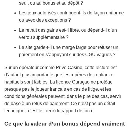
seul, ou au bonus et au dépôt ?
Les jeux autorisés contribuent-ils de façon uniforme
ou avec des exceptions ?
Le retrait des gains est-il libre, ou dépend-il d’un
verrou supplémentaire ?
Le site garde-t-il une marge large pour refuser un
paiement en s’appuyant sur des CGU vagues ?
Sur un opérateur comme Prive Casino, cette lecture est
d’autant plus importante que les repères de confiance
habituels sont faibles. La licence Curaçao ne protège
presque pas le joueur français en cas de litige, et les
conditions générales peuvent, dans le pire des cas, servir
de base à un refus de paiement. Ce n’est pas un détail
technique : c’est le cœur du rapport de force.
Ce que la valeur d’un bonus dépend vraiment