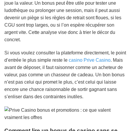
joue la valeur. Un bonus peut être utile pour tester une
ludothèque ou prolonger une session, mais il peut aussi
devenir un piège si les règles de retrait sont floues, si les
CGU sont trop larges, ou si l’on espère récupérer son
argent vite. Cette analyse vise donc à trier le décor du
concret.
Si vous voulez consulter la plateforme directement, le point
d’entrée le plus simple reste le
casino Prive Casino
. Mais
avant de déposer, il faut raisonner comme un acheteur de
valeur, pas comme un chasseur de cadeau. Un bon bonus
n’est pas celui qui promet le plus, c’est celui qui laisse
encore une chance raisonnable de sortir gagnant sans
s’enliser dans des contraintes inutiles.
Comment lire un bonus de casino sans se