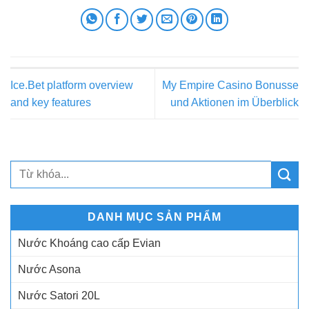
Ice.Bet platform overview
My Empire Casino Bonusse
and key features
und Aktionen im Überblick
DANH MỤC SẢN PHẨM
Nước Khoáng cao cấp Evian
Nước Asona
Nước Satori 20L