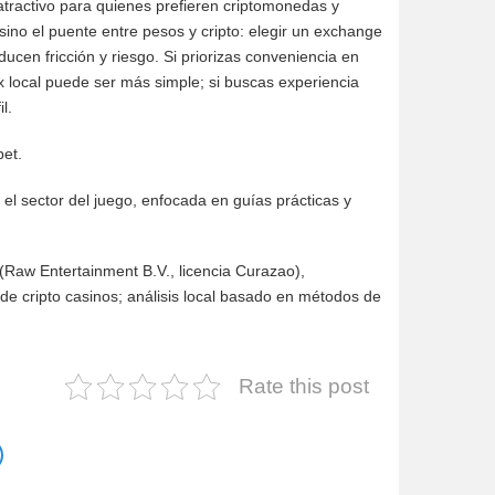
atractivo para quienes prefieren criptomonedas y
 sino el puente entre pesos y cripto: elegir un exchange
cen fricción y riesgo. Si priorizas conveniencia en
 local puede ser más simple; si buscas experiencia
l.
bet.
el sector del juego, enfocada en guías prácticas y
(Raw Entertainment B.V., licencia Curazao),
e cripto casinos; análisis local basado en métodos de
Rate this post