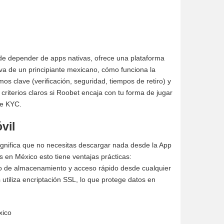
 de depender de apps nativas, ofrece una plataforma
iva de un principiante mexicano, cómo funciona la
s clave (verificación, seguridad, tiempos de retiro) y
 criterios claros si Roobet encaja con tu forma de jugar
de KYC.
vil
gnifica que no necesitas descargar nada desde la App
s en México esto tiene ventajas prácticas:
so de almacenamiento y acceso rápido desde cualquier
utiliza encriptación SSL, lo que protege datos en