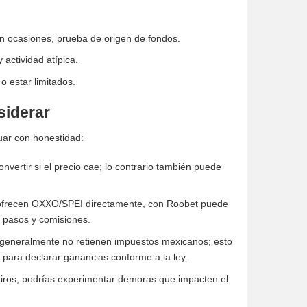
 en ocasiones, prueba de origen de fondos.
 actividad atípica.
o estar limitados.
siderar
uar con honestidad:
nvertir si el precio cae; lo contrario también puede
e ofrecen OXXO/SPEI directamente, con Roobet puede
e pasos y comisiones.
o generalmente no retienen impuestos mexicanos; esto
l para declarar ganancias conforme a la ley.
tiros, podrías experimentar demoras que impacten el