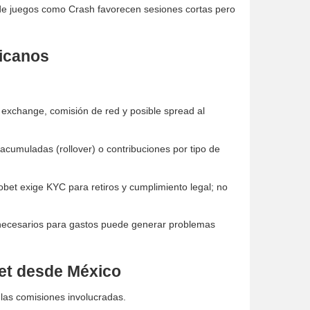
a de juegos como Crash favorecen sesiones cortas pero
icanos
l exchange, comisión de red y posible spread al
acumuladas (rollover) o contribuciones por tipo de
bet exige KYC para retiros y cumplimiento legal; no
s necesarios para gastos puede generar problemas
bet desde México
las comisiones involucradas.