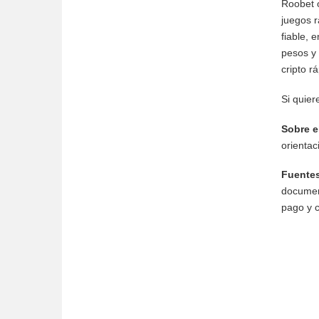
Roobet o
juegos r
fiable, 
pesos y 
cripto r
Si quier
Sobre e
orientac
Fuentes
document
pago y 