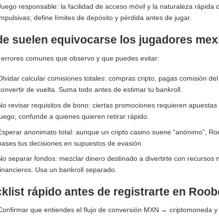
Juego responsable: la facilidad de acceso móvil y la naturaleza rápid
impulsivas; define límites de depósito y pérdida antes de jugar.
e suelen equivocarse los jugadores mex
 errores comunes que observo y que puedes evitar:
Olvidar calcular comisiones totales: compras cripto, pagas comisión de
convertir de vuelta. Suma todo antes de estimar tu bankroll.
No revisar requisitos de bono: ciertas promociones requieren apuestas 
juego; confunde a quienes quieren retirar rápido.
Esperar anonimato total: aunque un cripto casino suene “anónimo”, Roo
bases tus decisiones en supuestos de evasión.
No separar fondos: mezclar dinero destinado a divertirte con recurso
financieros. Usa un bankroll separado.
klist rápido antes de registrarte en Roo
Confirmar que entiendes el flujo de conversión MXN ↔ criptomoneda y 