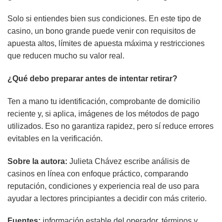
Solo si entiendes bien sus condiciones. En este tipo de
casino, un bono grande puede venir con requisitos de
apuesta altos, límites de apuesta máxima y restricciones
que reducen mucho su valor real.
¿Qué debo preparar antes de intentar retirar?
Ten a mano tu identificación, comprobante de domicilio
reciente y, si aplica, imágenes de los métodos de pago
utilizados. Eso no garantiza rapidez, pero sí reduce errores
evitables en la verificación.
Sobre la autora:
Julieta Chávez escribe análisis de
casinos en línea con enfoque práctico, comparando
reputación, condiciones y experiencia real de uso para
ayudar a lectores principiantes a decidir con más criterio.
Fuentes:
información estable del operador, términos y