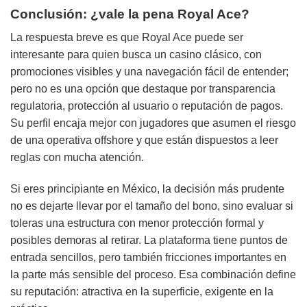
Conclusión: ¿vale la pena Royal Ace?
La respuesta breve es que Royal Ace puede ser
interesante para quien busca un casino clásico, con
promociones visibles y una navegación fácil de entender;
pero no es una opción que destaque por transparencia
regulatoria, protección al usuario o reputación de pagos.
Su perfil encaja mejor con jugadores que asumen el riesgo
de una operativa offshore y que están dispuestos a leer
reglas con mucha atención.
Si eres principiante en México, la decisión más prudente
no es dejarte llevar por el tamaño del bono, sino evaluar si
toleras una estructura con menor protección formal y
posibles demoras al retirar. La plataforma tiene puntos de
entrada sencillos, pero también fricciones importantes en
la parte más sensible del proceso. Esa combinación define
su reputación: atractiva en la superficie, exigente en la