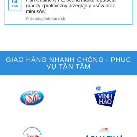
04
reseña
and
graczy i praktyczny przegląd plusów oraz
Lens
Th8
y
what
minusów
reputación
UK
ở
Chức năng bình luận bị tắt
del
players
Pan
sitio
should
Casino
en
know
w
ES:
PL:
pros,
ocena
contras
marki,
y
reputacja
qué
GIAO HÀNG NHANH CHÓNG - PHỤC
graczy
conviene
VỤ TẬN TÂM
i
revisar
praktyczny
przegląd
plusów
oraz
minusów