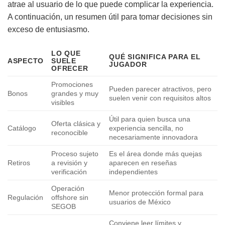
atrae al usuario de lo que puede complicar la experiencia.
A continuación, un resumen útil para tomar decisiones sin
exceso de entusiasmo.
LO QUE
QUÉ SIGNIFICA PARA EL
ASPECTO
SUELE
JUGADOR
OFRECER
Promociones
Pueden parecer atractivos, pero
Bonos
grandes y muy
suelen venir con requisitos altos
visibles
Útil para quien busca una
Oferta clásica y
Catálogo
experiencia sencilla, no
reconocible
necesariamente innovadora
Proceso sujeto
Es el área donde más quejas
Retiros
a revisión y
aparecen en reseñas
verificación
independientes
Operación
Menor protección formal para
Regulación
offshore sin
usuarios de México
SEGOB
Conviene leer límites y