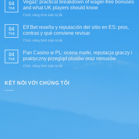
cómo
Vegaz: practical breakdown of wager-free bonuses
04
UK:
evaluar
and what UK players should know
Th8
Best
su
ở
Chức năng bình luận bị tắt
Games
valor
Vegaz:
and
real
practical
Slots,
Elf Bet reseña y reputación del sitio en ES: pros,
04
breakdown
Compared
contras y qué conviene revisar
Th8
of
with
ở
Chức năng bình luận bị tắt
wager-
a
Elf
free
Practical
Bet
bonuses
Pan Casino w PL: ocena marki, reputacja graczy i
Player
04
reseña
and
praktyczny przegląd plusów oraz minusów
Lens
Th8
y
what
ở
Chức năng bình luận bị tắt
reputación
UK
Pan
del
players
Casino
sitio
should
w
KẾT NỐI VỚI CHÚNG TÔI
en
know
PL:
ES:
ocena
pros,
marki,
contras
reputacja
y
graczy
qué
i
conviene
praktyczny
revisar
przegląd
plusów
oraz