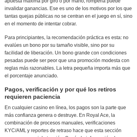
apuesta máxima por giro o por mano, romperla puede
invalidar ganancias. Ese es uno de los motivos por los que
tantas quejas públicas no se centran en el juego en sí, sino
en el momento de intentar cobrar.
Para principiantes, la recomendación práctica es esta: no
evalúes un bono por su tamaño visible, sino por su
facilidad de liberación. Un bono grande con condiciones
pesadas puede ser peor que una promoción modesta con
reglas más razonables. La letra pequeña importa más que
el porcentaje anunciado.
Pagos, verificación y por qué los retiros
requieren paciencia
En cualquier casino en línea, los pagos son la parte que
más confianza genera o destruye. En Royal Ace, la
combinación de procesos manuales, verificaciones
KYC/AML y reportes de retraso hace que esta sección