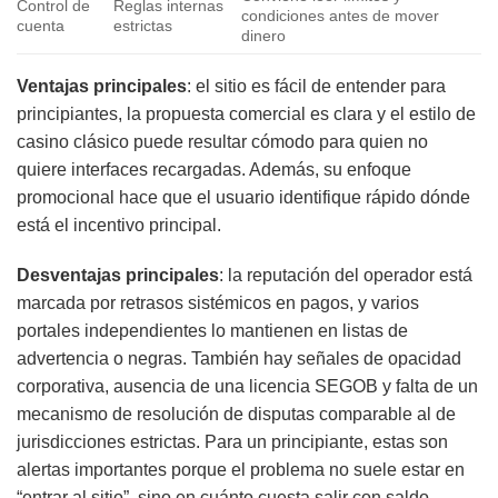
Control de
Reglas internas
condiciones antes de mover
cuenta
estrictas
dinero
Ventajas principales
: el sitio es fácil de entender para
principiantes, la propuesta comercial es clara y el estilo de
casino clásico puede resultar cómodo para quien no
quiere interfaces recargadas. Además, su enfoque
promocional hace que el usuario identifique rápido dónde
está el incentivo principal.
Desventajas principales
: la reputación del operador está
marcada por retrasos sistémicos en pagos, y varios
portales independientes lo mantienen en listas de
advertencia o negras. También hay señales de opacidad
corporativa, ausencia de una licencia SEGOB y falta de un
mecanismo de resolución de disputas comparable al de
jurisdicciones estrictas. Para un principiante, estas son
alertas importantes porque el problema no suele estar en
“entrar al sitio”, sino en cuánto cuesta salir con saldo