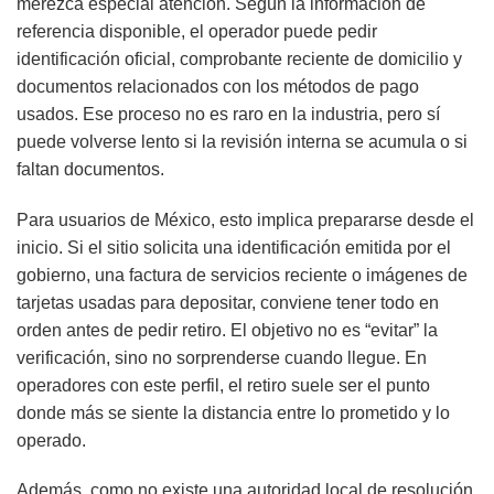
merezca especial atención. Según la información de
referencia disponible, el operador puede pedir
identificación oficial, comprobante reciente de domicilio y
documentos relacionados con los métodos de pago
usados. Ese proceso no es raro en la industria, pero sí
puede volverse lento si la revisión interna se acumula o si
faltan documentos.
Para usuarios de México, esto implica prepararse desde el
inicio. Si el sitio solicita una identificación emitida por el
gobierno, una factura de servicios reciente o imágenes de
tarjetas usadas para depositar, conviene tener todo en
orden antes de pedir retiro. El objetivo no es “evitar” la
verificación, sino no sorprenderse cuando llegue. En
operadores con este perfil, el retiro suele ser el punto
donde más se siente la distancia entre lo prometido y lo
operado.
Además, como no existe una autoridad local de resolución