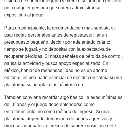
sistema de control integrado y merece ser tomado en serio
por cualquier persona que quiera administrar su
exposición al juego.
Para un principiante, la recomendación más sensata es
usar reglas personales antes de registrarse: fijar un
presupuesto pequeño, decidir por adelantado cuánto
tiempo se jugará y no depositar con la expectativa de
recuperar pérdidas. Si notas señales de pérdida de control,
pausa la actividad y busca apoyo especializado. En
México, hablar de responsabilidad no es un adorno
editorial: es una parte esencial de decidir con calma si una
plataforma se adapta a tus hábitos o no.
También conviene recordar algo básico: la edad mínima es
de 18 años y el juego debe entenderse como
entretenimiento, no como método de ingreso. Si una
plataforma depende demasiado de bonos agresivos y
procesos manuales, el riesgo de sobreexposición suele