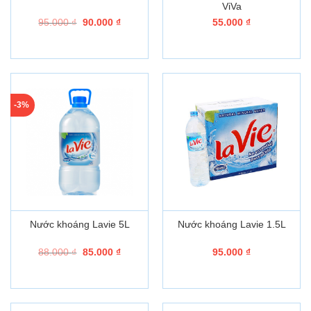
ViVa
Giá
Giá
95.000
₫
90.000
₫
55.000
₫
gốc
hiện
là:
tại
95.000 ₫.
là:
90.000 ₫.
-3%
Nước khoáng Lavie 5L
Nước khoáng Lavie 1.5L
Giá
Giá
88.000
₫
85.000
₫
95.000
₫
gốc
hiện
là:
tại
88.000 ₫.
là:
85.000 ₫.