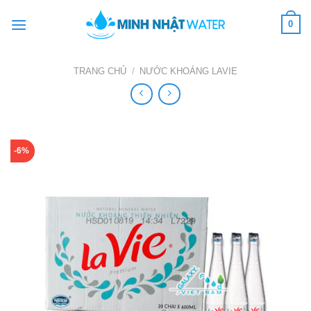
Skip
0
to
content
TRANG CHỦ
/
NƯỚC KHOÁNG LAVIE
-6%