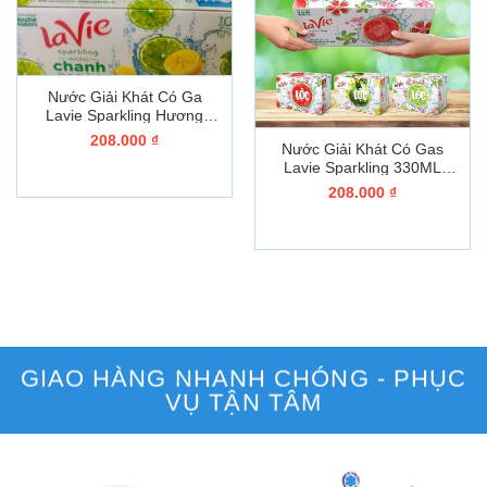
Nước Giải Khát Có Ga
Lavie Sparkling Hương
Chanh Bạc Hà
208.000
₫
Nước Giải Khát Có Gas
Lavie Sparkling 330ML
Hương Dưa hấu Kiwi
208.000
₫
GIAO HÀNG NHANH CHÓNG - PHỤC
VỤ TẬN TÂM