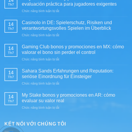
14
evaluación práctica para jugadores exigentes
Th7
ở
Chức năng bình luận bị tắt
Play
Fortuna
Casinolo in DE: Spielerschutz, Risiken und
14
bonos
verantwortungsvolles Spielen im Überblick
Th7
y
ở
Chức năng bình luận bị tắt
promociones
Casinolo
en
in
MX:
Gaming Club bonos y promociones en MX: cómo
14
DE:
evaluación
valorar el bono sin perder el control
Th7
Spielerschutz,
práctica
ở
Chức năng bình luận bị tắt
Risiken
para
Gaming
und
jugadores
Club
verantwortungsvolles
Sahara Sands Erfahrungen und Reputation:
exigentes
14
bonos
Spielen
seriöse Einordnung für Einsteiger
Th7
y
im
ở
Chức năng bình luận bị tắt
promociones
Überblick
Sahara
en
Sands
MX:
My Stake bonos y promociones en AR: cómo
14
Erfahrungen
cómo
evaluar su valor real
Th7
und
valorar
ở
Chức năng bình luận bị tắt
Reputation:
el
My
seriöse
bono
Stake
Einordnung
sin
bonos
KẾT NỐI VỚI CHÚNG TÔI
für
perder
y
Einsteiger
el