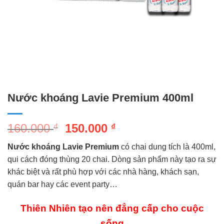
Nước khoáng Lavie Premium 400ml
Giá
Giá
160.000
150.000
₫
₫
gốc
hiện
Nước khoáng Lavie Premium
có chai dung tích là 400ml,
là:
tại
qui cách đóng thùng 20 chai. Dòng sản phẩm này tạo ra sự
160.000 ₫.
là:
khác biệt và rất phù hợp với các nhà hàng, khách sạn,
150.000 ₫.
quán bar hay các event party…
Thiên Nhiên tạo nên đẳng cấp cho cuộc
sống