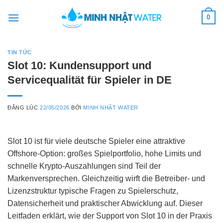
Skip
0
to
content
TIN TỨC
Slot 10: Kundensupport und
Servicequalität für Spieler in DE
ĐĂNG LÚC
22/05/2026
BỞI
MINH NHẬT WATER
Slot 10 ist für viele deutsche Spieler eine attraktive
Offshore-Option: großes Spielportfolio, hohe Limits und
schnelle Krypto-Auszahlungen sind Teil der
Markenversprechen. Gleichzeitig wirft die Betreiber- und
Lizenzstruktur typische Fragen zu Spielerschutz,
Datensicherheit und praktischer Abwicklung auf. Dieser
Leitfaden erklärt, wie der Support von Slot 10 in der Praxis