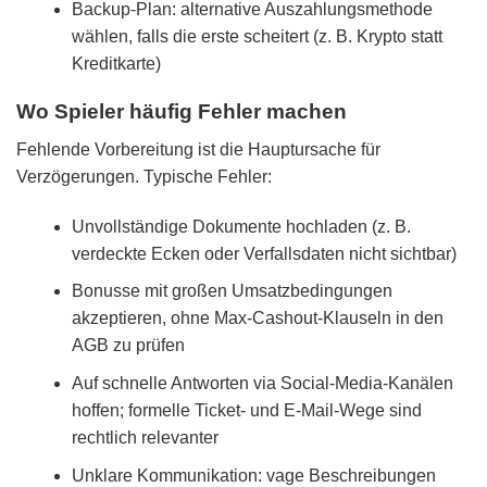
Backup-Plan: alternative Auszahlungsmethode
wählen, falls die erste scheitert (z. B. Krypto statt
Kreditkarte)
Wo Spieler häufig Fehler machen
Fehlende Vorbereitung ist die Hauptursache für
Verzögerungen. Typische Fehler:
Unvollständige Dokumente hochladen (z. B.
verdeckte Ecken oder Verfallsdaten nicht sichtbar)
Bonusse mit großen Umsatzbedingungen
akzeptieren, ohne Max-Cashout-Klauseln in den
AGB zu prüfen
Auf schnelle Antworten via Social-Media-Kanälen
hoffen; formelle Ticket- und E-Mail-Wege sind
rechtlich relevanter
Unklare Kommunikation: vage Beschreibungen