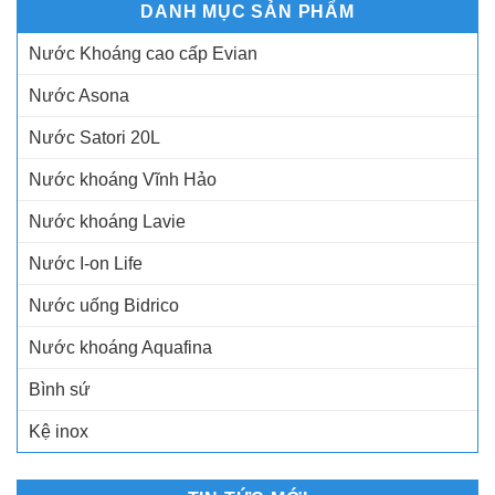
DANH MỤC SẢN PHẨM
Nước Khoáng cao cấp Evian
Nước Asona
Nước Satori 20L
Nước khoáng Vĩnh Hảo
Nước khoáng Lavie
Nước I-on Life
Nước uống Bidrico
Nước khoáng Aquafina
Bình sứ
Kệ inox