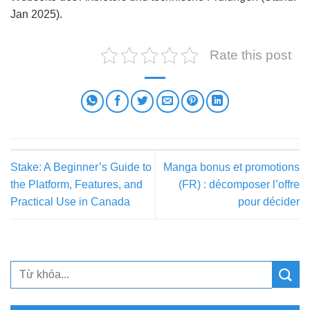
Jan 2025).
Rate this post
Stake: A Beginner’s Guide to
Manga bonus et promotions
the Platform, Features, and
(FR) : décomposer l’offre
Practical Use in Canada
pour décider