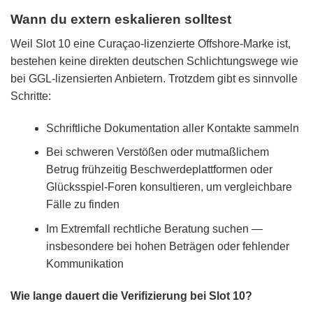
Wann du extern eskalieren solltest
Weil Slot 10 eine Curaçao-lizenzierte Offshore-Marke ist,
bestehen keine direkten deutschen Schlichtungswege wie
bei GGL-lizensierten Anbietern. Trotzdem gibt es sinnvolle
Schritte:
Schriftliche Dokumentation aller Kontakte sammeln
Bei schweren Verstößen oder mutmaßlichem
Betrug frühzeitig Beschwerdeplattformen oder
Glücksspiel-Foren konsultieren, um vergleichbare
Fälle zu finden
Im Extremfall rechtliche Beratung suchen —
insbesondere bei hohen Beträgen oder fehlender
Kommunikation
Wie lange dauert die Verifizierung bei Slot 10?