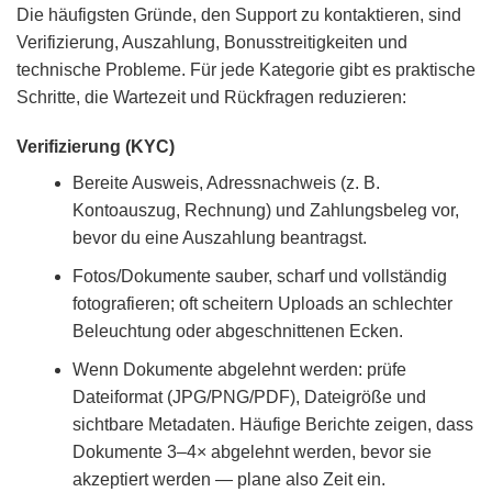
Die häufigsten Gründe, den Support zu kontaktieren, sind
Verifizierung, Auszahlung, Bonusstreitigkeiten und
technische Probleme. Für jede Kategorie gibt es praktische
Schritte, die Wartezeit und Rückfragen reduzieren:
Verifizierung (KYC)
Bereite Ausweis, Adressnachweis (z. B.
Kontoauszug, Rechnung) und Zahlungsbeleg vor,
bevor du eine Auszahlung beantragst.
Fotos/Dokumente sauber, scharf und vollständig
fotografieren; oft scheitern Uploads an schlechter
Beleuchtung oder abgeschnittenen Ecken.
Wenn Dokumente abgelehnt werden: prüfe
Dateiformat (JPG/PNG/PDF), Dateigröße und
sichtbare Metadaten. Häufige Berichte zeigen, dass
Dokumente 3–4× abgelehnt werden, bevor sie
akzeptiert werden — plane also Zeit ein.