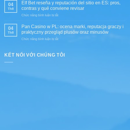
practical
Slots,
Elf Bet reseña y reputación del sitio en ES: pros,
04
breakdown
Compared
contras y qué conviene revisar
Th8
of
with
ở
Chức năng bình luận bị tắt
wager-
a
Elf
free
Practical
Bet
bonuses
Pan Casino w PL: ocena marki, reputacja graczy i
Player
04
reseña
and
praktyczny przegląd plusów oraz minusów
Lens
Th8
y
what
ở
Chức năng bình luận bị tắt
reputación
UK
Pan
del
players
Casino
sitio
should
w
KẾT NỐI VỚI CHÚNG TÔI
en
know
PL:
ES:
ocena
pros,
marki,
contras
reputacja
y
graczy
qué
i
conviene
praktyczny
revisar
przegląd
plusów
oraz
minusów