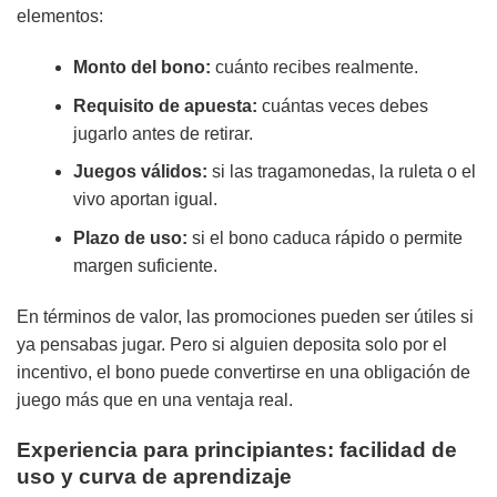
elementos:
Monto del bono:
cuánto recibes realmente.
Requisito de apuesta:
cuántas veces debes
jugarlo antes de retirar.
Juegos válidos:
si las tragamonedas, la ruleta o el
vivo aportan igual.
Plazo de uso:
si el bono caduca rápido o permite
margen suficiente.
En términos de valor, las promociones pueden ser útiles si
ya pensabas jugar. Pero si alguien deposita solo por el
incentivo, el bono puede convertirse en una obligación de
juego más que en una ventaja real.
Experiencia para principiantes: facilidad de
uso y curva de aprendizaje