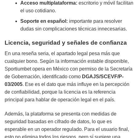
Acceso multiplataforma:
escritorio y móvil facilitan
el uso cotidiano.
Soporte en español:
importante para resolver
dudas sin complicaciones técnicas innecesarias.
Licencia, seguridad y señales de confianza
En una reseña seria, el apartado legal pesa más que
cualquier bono. Según la información estable disponible,
Sportiumbet opera en México con permiso de la Secretaría
de Gobernación, identificado como
DGAJS/SCEVF/P-
03/2005
. Ese es el dato que más influye en la percepción
de confiabilidad, porque la licencia es la referencia
principal para hablar de operación legal en el país.
Además, la plataforma se presenta con medidas de
seguridad basadas en cifrado de datos, lo que es
esperable en un operador regulado. Para el usuario final,
esto no elimina todos los riesgos, pero sí sugiere una