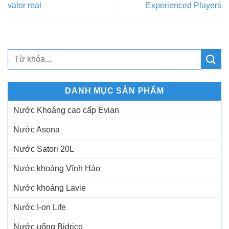
valor real
Experienced Players
DANH MỤC SẢN PHẨM
Nước Khoáng cao cấp Evian
Nước Asona
Nước Satori 20L
Nước khoáng Vĩnh Hảo
Nước khoáng Lavie
Nước I-on Life
Nước uống Bidrico