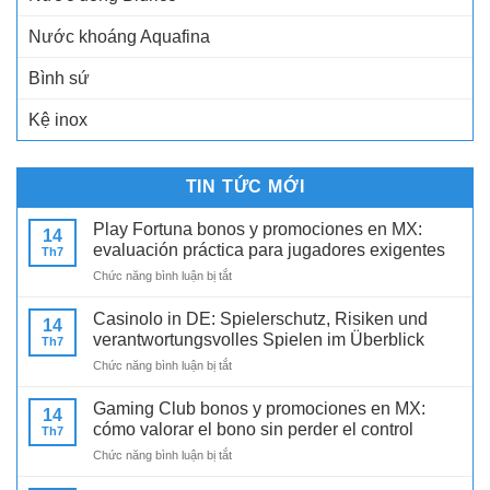
Nước khoáng Aquafina
Bình sứ
Kệ inox
TIN TỨC MỚI
Play Fortuna bonos y promociones en MX:
14
evaluación práctica para jugadores exigentes
Th7
ở
Chức năng bình luận bị tắt
Play
Fortuna
Casinolo in DE: Spielerschutz, Risiken und
14
bonos
verantwortungsvolles Spielen im Überblick
Th7
y
ở
Chức năng bình luận bị tắt
promociones
Casinolo
en
in
MX:
Gaming Club bonos y promociones en MX:
14
DE:
evaluación
cómo valorar el bono sin perder el control
Th7
Spielerschutz,
práctica
ở
Chức năng bình luận bị tắt
Risiken
para
Gaming
und
jugadores