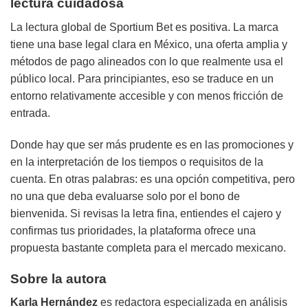
lectura cuidadosa
La lectura global de Sportium Bet es positiva. La marca
tiene una base legal clara en México, una oferta amplia y
métodos de pago alineados con lo que realmente usa el
público local. Para principiantes, eso se traduce en un
entorno relativamente accesible y con menos fricción de
entrada.
Donde hay que ser más prudente es en las promociones y
en la interpretación de los tiempos o requisitos de la
cuenta. En otras palabras: es una opción competitiva, pero
no una que deba evaluarse solo por el bono de
bienvenida. Si revisas la letra fina, entiendes el cajero y
confirmas tus prioridades, la plataforma ofrece una
propuesta bastante completa para el mercado mexicano.
Sobre la autora
Karla Hernández
es redactora especializada en análisis