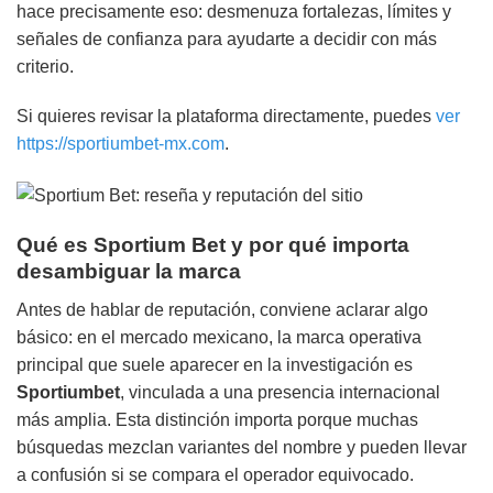
hace precisamente eso: desmenuza fortalezas, límites y
señales de confianza para ayudarte a decidir con más
criterio.
Si quieres revisar la plataforma directamente, puedes
ver
https://sportiumbet-mx.com
.
Qué es Sportium Bet y por qué importa
desambiguar la marca
Antes de hablar de reputación, conviene aclarar algo
básico: en el mercado mexicano, la marca operativa
principal que suele aparecer en la investigación es
Sportiumbet
, vinculada a una presencia internacional
más amplia. Esta distinción importa porque muchas
búsquedas mezclan variantes del nombre y pueden llevar
a confusión si se compara el operador equivocado.