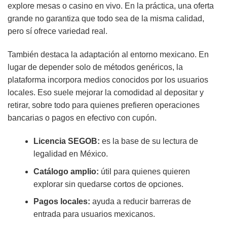
explore mesas o casino en vivo. En la práctica, una oferta
grande no garantiza que todo sea de la misma calidad,
pero sí ofrece variedad real.
También destaca la adaptación al entorno mexicano. En
lugar de depender solo de métodos genéricos, la
plataforma incorpora medios conocidos por los usuarios
locales. Eso suele mejorar la comodidad al depositar y
retirar, sobre todo para quienes prefieren operaciones
bancarias o pagos en efectivo con cupón.
Licencia SEGOB:
es la base de su lectura de
legalidad en México.
Catálogo amplio:
útil para quienes quieren
explorar sin quedarse cortos de opciones.
Pagos locales:
ayuda a reducir barreras de
entrada para usuarios mexicanos.