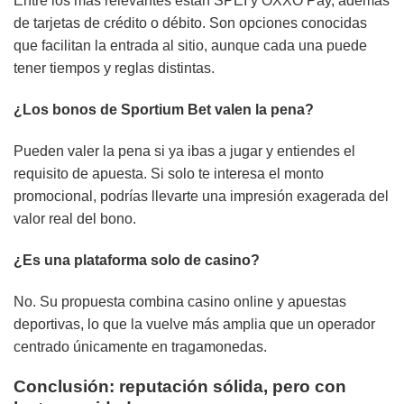
Entre los más relevantes están SPEI y OXXO Pay, además
de tarjetas de crédito o débito. Son opciones conocidas
que facilitan la entrada al sitio, aunque cada una puede
tener tiempos y reglas distintas.
¿Los bonos de Sportium Bet valen la pena?
Pueden valer la pena si ya ibas a jugar y entiendes el
requisito de apuesta. Si solo te interesa el monto
promocional, podrías llevarte una impresión exagerada del
valor real del bono.
¿Es una plataforma solo de casino?
No. Su propuesta combina casino online y apuestas
deportivas, lo que la vuelve más amplia que un operador
centrado únicamente en tragamonedas.
Conclusión: reputación sólida, pero con