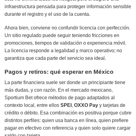
infraestructura pensada para proteger información sensible
durante el registro y el uso de la cuenta.
Ahora bien, conviene no confundir licencia con perfección.
Un sitio regulado puede seguir teniendo fricciones en
promociones, tiempos de validación o experiencia móvil.
La licencia responde a legalidad y marco operativo; no
garantiza que cada parte del servicio sea ideal.
Pagos y retiros: qué esperar en México
La parte financiera suele ser donde un principiante tiene
más dudas, y con razón. En el mercado mexicano,
Sportium Bet ofrece métodos de pago adaptados al
contexto local, entre ellos
SPEI
,
OXXO Pay
y tarjetas de
crédito o débito. Esa combinación es positiva porque cubre
distintos perfiles: quien usa banca en línea, quien prefiere
pagar en efectivo con referencia y quien solo quiere cargar
saldo con tarjeta.