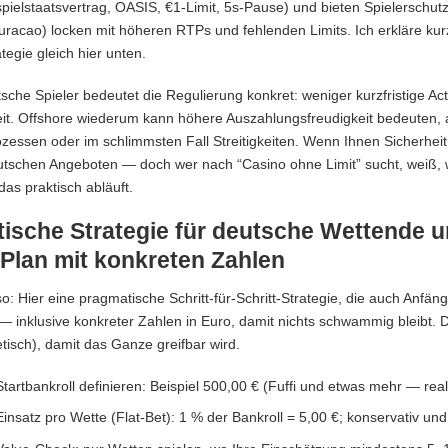
pielstaatsvertrag, OASIS, €1-Limit, 5s-Pause) und bieten Spielerschut
acao) locken mit höheren RTPs und fehlenden Limits. Ich erkläre kur
ategie gleich hier unten.
sche Spieler bedeutet die Regulierung konkret: weniger kurzfristige Acti
it. Offshore wiederum kann höhere Auszahlungsfreudigkeit bedeuten, 
essen oder im schlimmsten Fall Streitigkeiten. Wenn Ihnen Sicherheit
tschen Angeboten — doch wer nach “Casino ohne Limit” sucht, weiß, wor
 das praktisch abläuft.
tische Strategie für deutsche Wettende 
-Plan mit konkreten Zahlen
 so: Hier eine pragmatische Schritt-für-Schritt-Strategie, die auch Anf
 inklusive konkreter Zahlen in Euro, damit nichts schwammig bleibt. D
tisch), damit das Ganze greifbar wird.
Startbankroll definieren: Beispiel 500,00 € (Fuffi und etwas mehr — realis
Einsatz pro Wette (Flat-Bet): 1 % der Bankroll = 5,00 €; konservativ und 