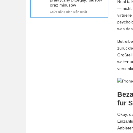
praktyczny przegląd plusów
Real tal
reputación
players
oraz minusów
del
— nicht 
should
ở
Chức năng bình luận bị tắt
sitio
know
virtuell
Pan
en
Casino
psycholo
ES:
w
pros,
was das 
PL:
contras
ocena
y
marki,
qué
Betreibe
reputacja
conviene
zurückho
graczy
revisar
Großteil
i
praktyczny
weiter u
przegląd
versenk
plusów
oraz
minusów
Beza
für 
Okay, da
Einzahlu
Anbieter