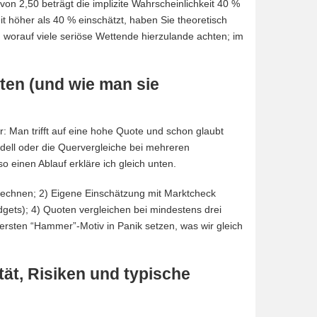
von 2,50 beträgt die implizite Wahrscheinlichkeit 40 %
it höher als 40 % einschätzt, haben Sie theoretisch
, worauf viele seriöse Wettende hierzulande achten; im
ten (und wie man sie
r: Man trifft auf eine hohe Quote und schon glaubt
dell oder die Quervergleiche bei mehreren
 einen Ablauf erkläre ich gleich unten.
erechnen; 2) Eigene Einschätzung mit Marktcheck
dgets); 4) Quoten vergleichen bei mindestens drei
ersten “Hammer”-Motiv in Panik setzen, was wir gleich
tät, Risiken und typische