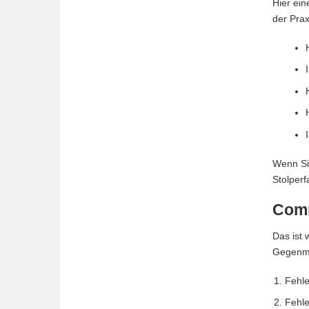
Hier ein
der Prax
Wenn Sie
Stolperfa
Comm
Das ist 
Gegenmaß
Fehle
Fehle