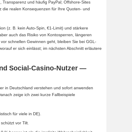
z, Transparenz und häufig PayPal; Offshore-Sites
z die realen Konsequenzen für Ihre Quoten- und
on (z. B. kein Auto-Spin, €1-Limit) und stärkere
aber auch das Risiko von Kontosperren, längeren
 vor schnellen Gewinnen geht, bleiben Sie bei GGL-
auf er sich einlässt; im nächsten Abschnitt erläutere
und Social-Casino-Nutzer —
änger in Deutschland verstehen und sofort anwenden
anach zeige ich zwei kurze Fallbeispiele
tisch für viele in DE).
schützt vor Tilt.