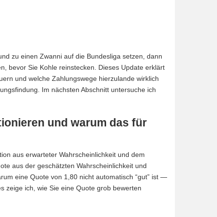
und zu einen Zwanni auf die Bundesliga setzen, dann
n, bevor Sie Kohle reinstecken. Dieses Update erklärt
lauern und welche Zahlungswege hierzulande wirklich
idungsfindung. Im nächsten Abschnitt untersuche ich
ionieren und warum das für
tion aus erwarteter Wahrscheinlichkeit und dem
uote aus der geschätzten Wahrscheinlichkeit und
warum eine Quote von 1,80 nicht automatisch “gut” ist —
es zeige ich, wie Sie eine Quote grob bewerten