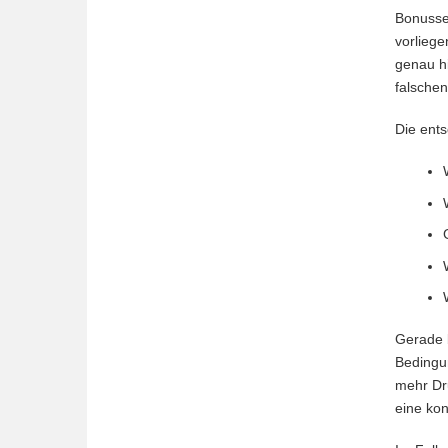
Bonusse 
vorliege
genau hi
falschen
Die ents
Gerade b
Bedingun
mehr Dru
eine kon