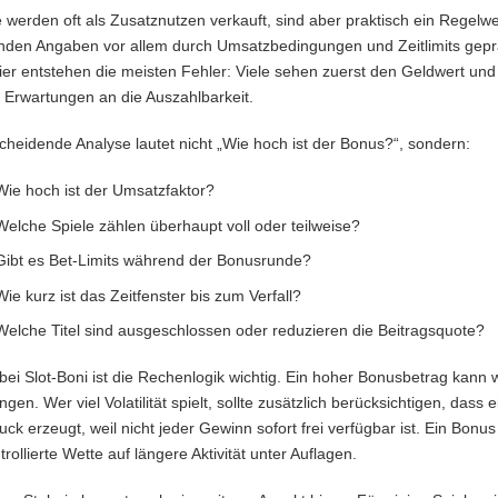
werden oft als Zusatznutzen verkauft, sind aber praktisch ein Regelwerk
nden Angaben vor allem durch Umsatzbedingungen und Zeitlimits gepräg
er entstehen die meisten Fehler: Viele sehen zuerst den Geldwert und 
 Erwartungen an die Auszahlbarkeit.
cheidende Analyse lautet nicht „Wie hoch ist der Bonus?“, sondern:
Wie hoch ist der Umsatzfaktor?
Welche Spiele zählen überhaupt voll oder teilweise?
Gibt es Bet-Limits während der Bonusrunde?
Wie kurz ist das Zeitfenster bis zum Verfall?
Welche Titel sind ausgeschlossen oder reduzieren die Beitragsquote?
ei Slot-Boni ist die Rechenlogik wichtig. Ein hoher Bonusbetrag kann we
gen. Wer viel Volatilität spielt, sollte zusätzlich berücksichtigen, das
ck erzeugt, weil nicht jeder Gewinn sofort frei verfügbar ist. Ein Bonus
trollierte Wette auf längere Aktivität unter Auflagen.