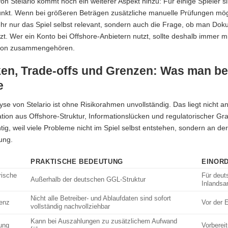
von Stelario kommt noch ein weiterer Aspekt hinzu: Für einige Spieler 
kt. Wenn bei größeren Beträgen zusätzliche manuelle Prüfungen mögli
hr nur das Spiel selbst relevant, sondern auch die Frage, ob man Dokum
zt. Wer ein Konto bei Offshore-Anbietern nutzt, sollte deshalb immer
ation zusammengehören.
ken, Trade-offs und Grenzen: Was man bei
e
yse von Stelario ist ohne Risikorahmen unvollständig. Das liegt nicht 
ion aus Offshore-Struktur, Informationslücken und regulatorischer Gra
tig, weil viele Probleme nicht im Spiel selbst entstehen, sondern an der
ung.
PRAKTISCHE BEDEUTUNG
EINOR
rische
Für deut
Außerhalb der deutschen GGL-Struktur
Inlandsa
Nicht alle Betreiber- und Ablaufdaten sind sofort
enz
Vor der 
vollständig nachvollziehbar
Kann bei Auszahlungen zu zusätzlichem Aufwand
rung
Vorbereit