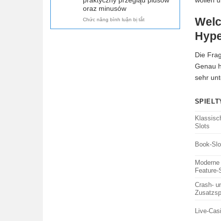
praktyczny przegląd plusów
reputación
players
oraz minusów
del
should
Welc
ở
Chức năng bình luận bị tắt
sitio
know
Pan
en
Hyp
Casino
ES:
w
pros,
PL:
contras
Die Frag
ocena
y
Genau hi
marki,
qué
reputacja
conviene
sehr unt
graczy
revisar
i
praktyczny
SPIELT
przegląd
plusów
Klassisc
oraz
Slots
minusów
Book-Slo
Moderne
Feature-
Crash- u
Zusatzsp
Live-Cas