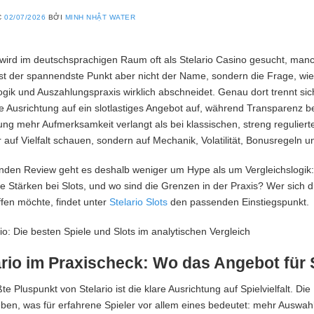
C
02/07/2026
BỞI
MINH NHẬT WATER
 wird im deutschsprachigen Raum oft als Stelario Casino gesucht, manc
ist der spannendste Punkt aber nicht der Name, sondern die Frage, wie s
ogik und Auszahlungspraxis wirklich abschneidet. Genau dort trennt sich
te Ausrichtung auf ein slotlastiges Angebot auf, während Transparenz b
ng mehr Aufmerksamkeit verlangt als bei klassischen, streng regulierten
r auf Vielfalt schauen, sondern auf Mechanik, Volatilität, Bonusregeln 
nden Review geht es deshalb weniger um Hype als um Vergleichslogik:
ie Stärken bei Slots, und wo sind die Grenzen in der Praxis? Wer sich di
fen möchte, findet unter
Stelario Slots
den passenden Einstiegspunkt.
ario im Praxischeck: Wo das Angebot für 
te Pluspunkt von Stelario ist die klare Ausrichtung auf Spielvielfalt. Die
ben, was für erfahrene Spieler vor allem eines bedeutet: mehr Auswah