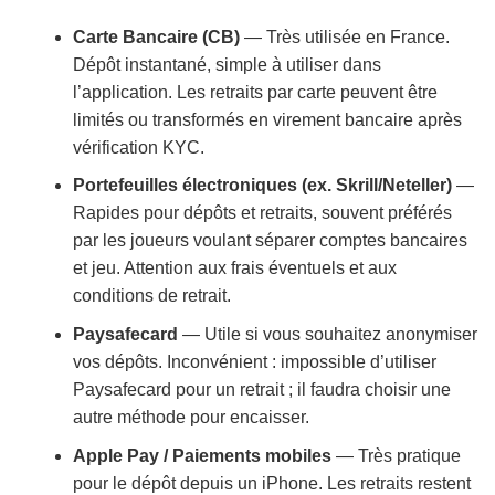
Carte Bancaire (CB)
— Très utilisée en France.
Dépôt instantané, simple à utiliser dans
l’application. Les retraits par carte peuvent être
limités ou transformés en virement bancaire après
vérification KYC.
Portefeuilles électroniques (ex. Skrill/Neteller)
—
Rapides pour dépôts et retraits, souvent préférés
par les joueurs voulant séparer comptes bancaires
et jeu. Attention aux frais éventuels et aux
conditions de retrait.
Paysafecard
— Utile si vous souhaitez anonymiser
vos dépôts. Inconvénient : impossible d’utiliser
Paysafecard pour un retrait ; il faudra choisir une
autre méthode pour encaisser.
Apple Pay / Paiements mobiles
— Très pratique
pour le dépôt depuis un iPhone. Les retraits restent