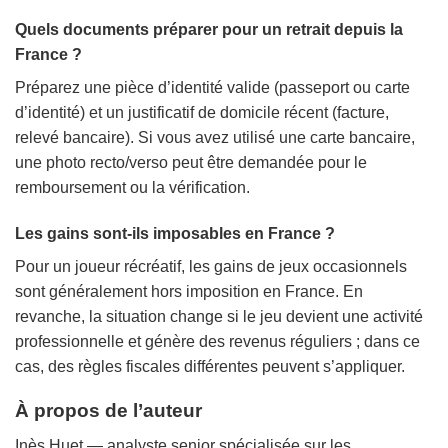
Quels documents préparer pour un retrait depuis la
France ?
Préparez une pièce d’identité valide (passeport ou carte
d’identité) et un justificatif de domicile récent (facture,
relevé bancaire). Si vous avez utilisé une carte bancaire,
une photo recto/verso peut être demandée pour le
remboursement ou la vérification.
Les gains sont‑ils imposables en France ?
Pour un joueur récréatif, les gains de jeux occasionnels
sont généralement hors imposition en France. En
revanche, la situation change si le jeu devient une activité
professionnelle et génère des revenus réguliers ; dans ce
cas, des règles fiscales différentes peuvent s’appliquer.
À propos de l’auteur
Inès Huet — analyste senior spécialisée sur les