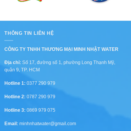
THÔNG TIN LIÊN HỆ
CÔNG TY TNHH THƯƠNG MẠI MINH NHẬT WATER
Địa chỉ:
Số 17, đường số 1, phường Long Thạnh Mỹ,
quận 9, TP. HCM
Hotline 1:
0377 290 979
Hotline 2:
0787 290 979
Hotline 3:
0869 979 075
Email:
minhnhatwater@gmail.com