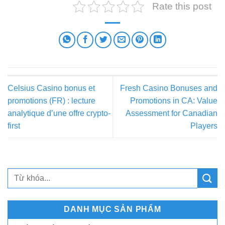
Rate this post
Celsius Casino bonus et
Fresh Casino Bonuses and
promotions (FR) : lecture
Promotions in CA: Value
analytique d’une offre crypto-
Assessment for Canadian
first
Players
DANH MỤC SẢN PHẨM