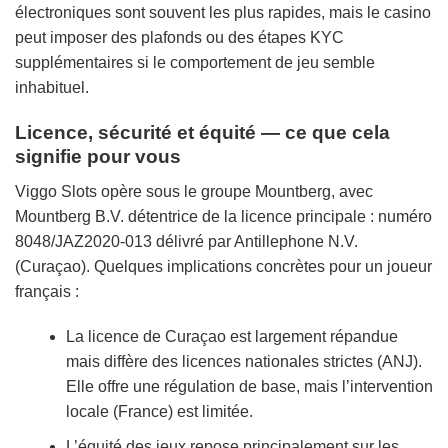
électroniques sont souvent les plus rapides, mais le casino
peut imposer des plafonds ou des étapes KYC
supplémentaires si le comportement de jeu semble
inhabituel.
Licence, sécurité et équité — ce que cela
signifie pour vous
Viggo Slots opère sous le groupe Mountberg, avec
Mountberg B.V. détentrice de la licence principale : numéro
8048/JAZ2020-013 délivré par Antillephone N.V.
(Curaçao). Quelques implications concrètes pour un joueur
français :
La licence de Curaçao est largement répandue
mais diffère des licences nationales strictes (ANJ).
Elle offre une régulation de base, mais l’intervention
locale (France) est limitée.
L’équité des jeux repose principalement sur les