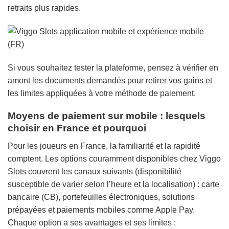
retraits plus rapides.
Si vous souhaitez tester la plateforme, pensez à vérifier en
amont les documents demandés pour retirer vos gains et
les limites appliquées à votre méthode de paiement.
Moyens de paiement sur mobile : lesquels
choisir en France et pourquoi
Pour les joueurs en France, la familiarité et la rapidité
comptent. Les options couramment disponibles chez Viggo
Slots couvrent les canaux suivants (disponibilité
susceptible de varier selon l’heure et la localisation) : carte
bancaire (CB), portefeuilles électroniques, solutions
prépayées et paiements mobiles comme Apple Pay.
Chaque option a ses avantages et ses limites :