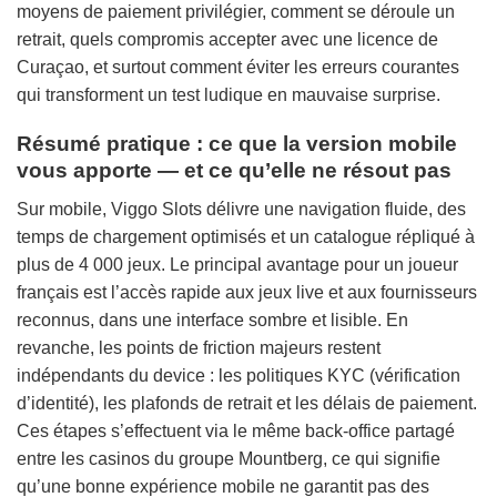
moyens de paiement privilégier, comment se déroule un
retrait, quels compromis accepter avec une licence de
Curaçao, et surtout comment éviter les erreurs courantes
qui transforment un test ludique en mauvaise surprise.
Résumé pratique : ce que la version mobile
vous apporte — et ce qu’elle ne résout pas
Sur mobile, Viggo Slots délivre une navigation fluide, des
temps de chargement optimisés et un catalogue répliqué à
plus de 4 000 jeux. Le principal avantage pour un joueur
français est l’accès rapide aux jeux live et aux fournisseurs
reconnus, dans une interface sombre et lisible. En
revanche, les points de friction majeurs restent
indépendants du device : les politiques KYC (vérification
d’identité), les plafonds de retrait et les délais de paiement.
Ces étapes s’effectuent via le même back-office partagé
entre les casinos du groupe Mountberg, ce qui signifie
qu’une bonne expérience mobile ne garantit pas des