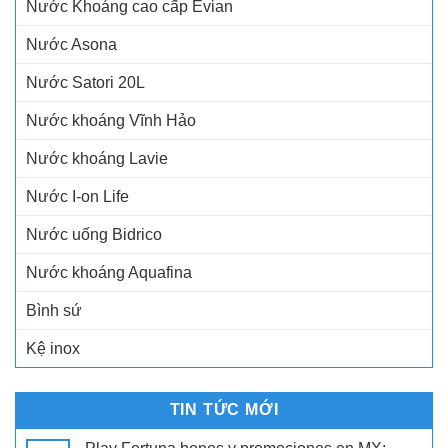
Nước Khoáng cao cấp Evian
Nước Asona
Nước Satori 20L
Nước khoáng Vĩnh Hảo
Nước khoáng Lavie
Nước I-on Life
Nước uống Bidrico
Nước khoáng Aquafina
Bình sứ
Kệ inox
TIN TỨC MỚI