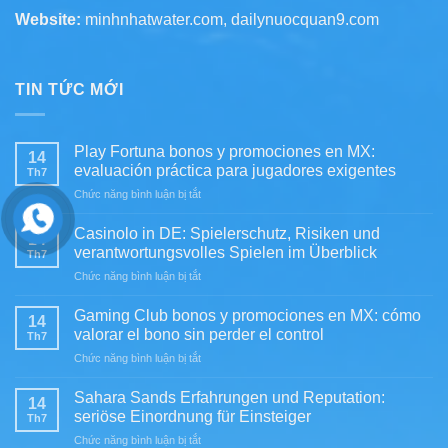
Website:
minhnhatwater.com, dailynuocquan9.com
TIN TỨC MỚI
Play Fortuna bonos y promociones en MX:
14
evaluación práctica para jugadores exigentes
Th7
ở
Chức năng bình luận bị tắt
Play
Fortuna
Casinolo in DE: Spielerschutz, Risiken und
14
bonos
verantwortungsvolles Spielen im Überblick
Th7
y
ở
Chức năng bình luận bị tắt
promociones
Casinolo
en
in
MX:
Gaming Club bonos y promociones en MX: cómo
14
DE:
evaluación
valorar el bono sin perder el control
Th7
Spielerschutz,
práctica
ở
Chức năng bình luận bị tắt
Risiken
para
Gaming
und
jugadores
Club
verantwortungsvolles
Sahara Sands Erfahrungen und Reputation:
exigentes
14
bonos
Spielen
seriöse Einordnung für Einsteiger
Th7
y
im
ở
Chức năng bình luận bị tắt
promociones
Überblick