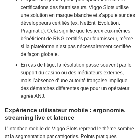
certifications des fournisseurs. Viggo Slots utilise
une solution en marque blanche et s’appuie sur des
développeurs certifiés (ex. NetEnt, Evolution,
Pragmatic). Cela signifie que les jeux eux-mêmes
bénéficient de RNG certifiés par fournisseur, même
si la plateforme n’est pas nécessairement certifiée
de façon globale.
En cas de litige, la résolution passe souvent par le
support du casino ou des médiateurs externes,
mais l’absence d’une autorité française implique
des démarches différentes que pour un opérateur
agréé ANJ.
Expérience utilisateur mobile : ergonomie,
streaming live et latence
L’interface mobile de Viggo Slots reprend le thème sombre
et la segmentation par catégories. Points pratiques