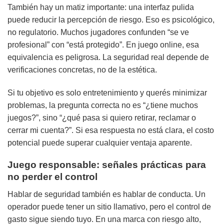
También hay un matiz importante: una interfaz pulida
puede reducir la percepción de riesgo. Eso es psicológico,
no regulatorio. Muchos jugadores confunden “se ve
profesional” con “está protegido”. En juego online, esa
equivalencia es peligrosa. La seguridad real depende de
verificaciones concretas, no de la estética.
Si tu objetivo es solo entretenimiento y querés minimizar
problemas, la pregunta correcta no es “¿tiene muchos
juegos?”, sino “¿qué pasa si quiero retirar, reclamar o
cerrar mi cuenta?”. Si esa respuesta no está clara, el costo
potencial puede superar cualquier ventaja aparente.
Juego responsable: señales prácticas para
no perder el control
Hablar de seguridad también es hablar de conducta. Un
operador puede tener un sitio llamativo, pero el control de
gasto sigue siendo tuyo. En una marca con riesgo alto,