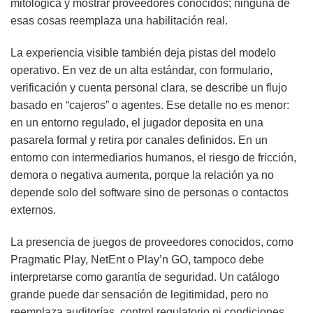
mitológica y mostrar proveedores conocidos; ninguna de
esas cosas reemplaza una habilitación real.
La experiencia visible también deja pistas del modelo
operativo. En vez de un alta estándar, con formulario,
verificación y cuenta personal clara, se describe un flujo
basado en “cajeros” o agentes. Ese detalle no es menor:
en un entorno regulado, el jugador deposita en una
pasarela formal y retira por canales definidos. En un
entorno con intermediarios humanos, el riesgo de fricción,
demora o negativa aumenta, porque la relación ya no
depende solo del software sino de personas o contactos
externos.
La presencia de juegos de proveedores conocidos, como
Pragmatic Play, NetEnt o Play’n GO, tampoco debe
interpretarse como garantía de seguridad. Un catálogo
grande puede dar sensación de legitimidad, pero no
reemplaza auditorías, control regulatorio ni condiciones