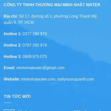
CÔNG TY TNHH THƯƠNG MẠI MINH NHẬT WATER
Địa chỉ:
Số 17, đường số 1, phường Long Thạnh Mỹ,
quận 9, TP. HCM
Hotline 1:
0377 290 979
Hotline 2:
0787 290 979
Hotline 3:
0869 979 075
Email:
minhnhatwater@gmail.com
Website:
minhnhatwater.com, dailynuocquan9.com
TIN TỨC MỚI