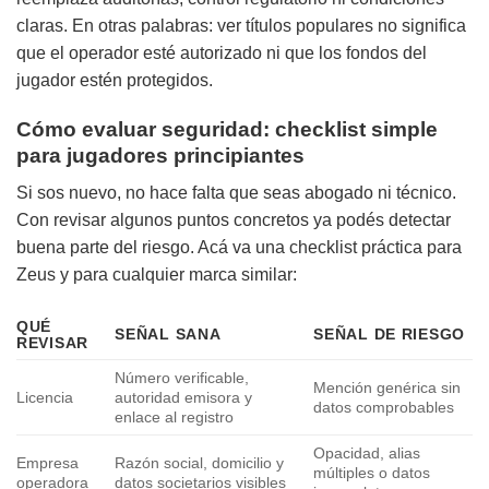
claras. En otras palabras: ver títulos populares no significa
que el operador esté autorizado ni que los fondos del
jugador estén protegidos.
Cómo evaluar seguridad: checklist simple
para jugadores principiantes
Si sos nuevo, no hace falta que seas abogado ni técnico.
Con revisar algunos puntos concretos ya podés detectar
buena parte del riesgo. Acá va una checklist práctica para
Zeus y para cualquier marca similar:
QUÉ
SEÑAL SANA
SEÑAL DE RIESGO
REVISAR
Número verificable,
Mención genérica sin
Licencia
autoridad emisora y
datos comprobables
enlace al registro
Opacidad, alias
Empresa
Razón social, domicilio y
múltiples o datos
operadora
datos societarios visibles