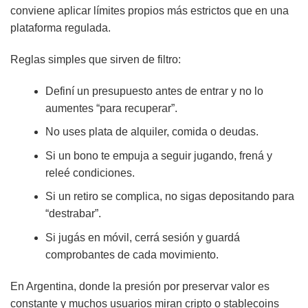
conviene aplicar límites propios más estrictos que en una
plataforma regulada.
Reglas simples que sirven de filtro:
Definí un presupuesto antes de entrar y no lo
aumentes “para recuperar”.
No uses plata de alquiler, comida o deudas.
Si un bono te empuja a seguir jugando, frená y
releé condiciones.
Si un retiro se complica, no sigas depositando para
“destrabar”.
Si jugás en móvil, cerrá sesión y guardá
comprobantes de cada movimiento.
En Argentina, donde la presión por preservar valor es
constante y muchos usuarios miran cripto o stablecoins