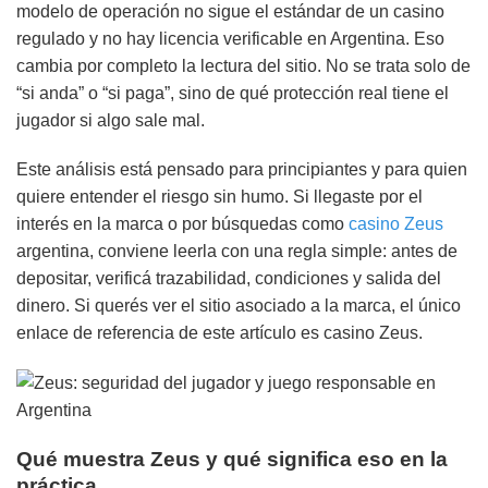
modelo de operación no sigue el estándar de un casino
regulado y no hay licencia verificable en Argentina. Eso
cambia por completo la lectura del sitio. No se trata solo de
“si anda” o “si paga”, sino de qué protección real tiene el
jugador si algo sale mal.
Este análisis está pensado para principiantes y para quien
quiere entender el riesgo sin humo. Si llegaste por el
interés en la marca o por búsquedas como
casino Zeus
argentina, conviene leerla con una regla simple: antes de
depositar, verificá trazabilidad, condiciones y salida del
dinero. Si querés ver el sitio asociado a la marca, el único
enlace de referencia de este artículo es casino Zeus.
Qué muestra Zeus y qué significa eso en la
práctica