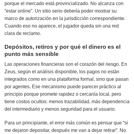
porque el mercado está provincializado. No alcanza con
“estar online”. Un sitio serio debería poder mostrar su
marco de autorización en la jurisdicción correspondiente.
Cuando eso no aparece, el jugador queda sin una red
clara de reclamo.
Depósitos, retiros y por qué el dinero es el
punto más sensible
Las operaciones financieras son el corazón del riesgo. En
Zeus, según el análisis disponible, los pagos no están
integrados como en una plataforma formal, sino que pasan
por agentes. Ese mecanismo puede parecer práctico al
principio porque promete rapidez o cercanía local, pero
tiene costos ocultos: menos trazabilidad, más dependencia
del intermediario y menos seguridad para el usuario.
Para un principiante, el error más común es pensar que “si
me dejaron depositar, después me van a dejar retirar”. No