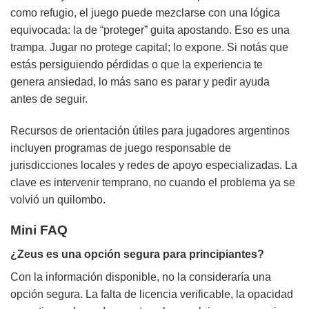
como refugio, el juego puede mezclarse con una lógica
equivocada: la de “proteger” guita apostando. Eso es una
trampa. Jugar no protege capital; lo expone. Si notás que
estás persiguiendo pérdidas o que la experiencia te
genera ansiedad, lo más sano es parar y pedir ayuda
antes de seguir.
Recursos de orientación útiles para jugadores argentinos
incluyen programas de juego responsable de
jurisdicciones locales y redes de apoyo especializadas. La
clave es intervenir temprano, no cuando el problema ya se
volvió un quilombo.
Mini FAQ
¿Zeus es una opción segura para principiantes?
Con la información disponible, no la consideraría una
opción segura. La falta de licencia verificable, la opacidad