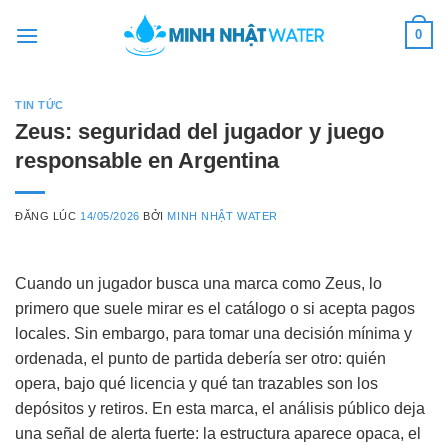
Skip
0
to
content
TIN TỨC
Zeus: seguridad del jugador y juego
responsable en Argentina
ĐĂNG LÚC
14/05/2026
BỞI
MINH NHẬT WATER
Cuando un jugador busca una marca como Zeus, lo
primero que suele mirar es el catálogo o si acepta pagos
locales. Sin embargo, para tomar una decisión mínima y
ordenada, el punto de partida debería ser otro: quién
opera, bajo qué licencia y qué tan trazables son los
depósitos y retiros. En esta marca, el análisis público deja
una señal de alerta fuerte: la estructura aparece opaca, el