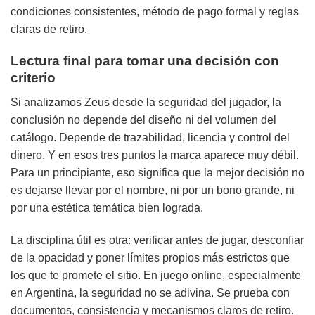
condiciones consistentes, método de pago formal y reglas
claras de retiro.
Lectura final para tomar una decisión con
criterio
Si analizamos Zeus desde la seguridad del jugador, la
conclusión no depende del diseño ni del volumen del
catálogo. Depende de trazabilidad, licencia y control del
dinero. Y en esos tres puntos la marca aparece muy débil.
Para un principiante, eso significa que la mejor decisión no
es dejarse llevar por el nombre, ni por un bono grande, ni
por una estética temática bien lograda.
La disciplina útil es otra: verificar antes de jugar, desconfiar
de la opacidad y poner límites propios más estrictos que
los que te promete el sitio. En juego online, especialmente
en Argentina, la seguridad no se adivina. Se prueba con
documentos, consistencia y mecanismos claros de retiro.