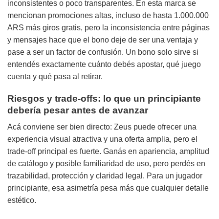
inconsistentes o poco transparentes. En esta marca se
mencionan promociones altas, incluso de hasta 1.000.000
ARS más giros gratis, pero la inconsistencia entre páginas
y mensajes hace que el bono deje de ser una ventaja y
pase a ser un factor de confusión. Un bono solo sirve si
entendés exactamente cuánto debés apostar, qué juego
cuenta y qué pasa al retirar.
Riesgos y trade-offs: lo que un principiante
debería pesar antes de avanzar
Acá conviene ser bien directo: Zeus puede ofrecer una
experiencia visual atractiva y una oferta amplia, pero el
trade-off principal es fuerte. Ganás en apariencia, amplitud
de catálogo y posible familiaridad de uso, pero perdés en
trazabilidad, protección y claridad legal. Para un jugador
principiante, esa asimetría pesa más que cualquier detalle
estético.